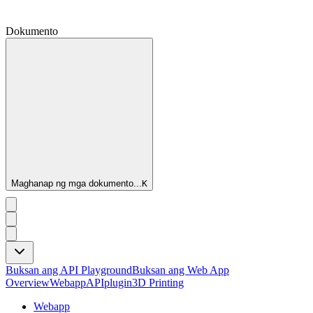
Dokumento
Maghanap ng mga dokumento...
K
Buksan ang API Playground
Buksan ang Web App
Overview
Webapp
API
plugin
3D Printing
Webapp