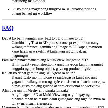
marunong mag-model.
Gusto mong magtanong tungkol sa 3D creation/printing
bilang bahagi ng workflow.
FAQ
Dapat ko bang gamitin ang Text to 3D o Image to 3D?
Gamitin ang Text to 3D para sa concept exploration nang
walang reference; gamitin ang Image to 3D kapag mayroon
kang larawan o sketch at kailangan ng tumpak na
pagtutugma.
Para saan pinakamainam ang Multi-View Images to 3D?
High-fidelity reconstruction kapag mayroon kang maraming
anggulo ng parehong object, gaya ng product digitization.
Kailan ko dapat gamitin ang 3D Agent sa halip?
Kapag gusto mo ng tulong sa pagpapasya kung ano ang
gagawin, kailangan mo ng style-consistent na batch concepts,
o mas gusto mo ang guided at conversational na workflow.
Aling paraan ng Meshy ang pinakatumpak?
Ang Image to 3D at Multi-View ang nagbibigay ng
pinakatumpak na resulta dahil gumagana ang mga ito mula sa
tunay na visual references.
Mayroon bang iisang pinakamahusay na paraan ng pagbuo ng 3D?