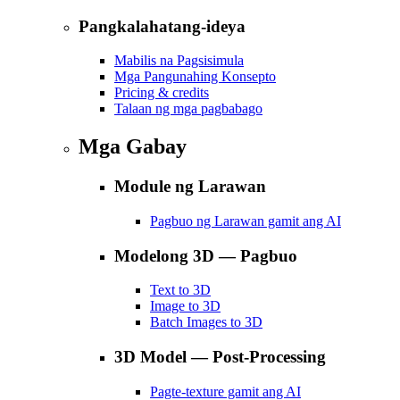
Pangkalahatang-ideya
Mabilis na Pagsisimula
Mga Pangunahing Konsepto
Pricing & credits
Talaan ng mga pagbabago
Mga Gabay
Module ng Larawan
Pagbuo ng Larawan gamit ang AI
Modelong 3D — Pagbuo
Text to 3D
Image to 3D
Batch Images to 3D
3D Model — Post-Processing
Pagte-texture gamit ang AI