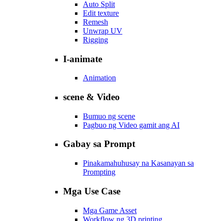
Auto Split
Edit texture
Remesh
Unwrap UV
Rigging
I-animate
Animation
scene & Video
Bumuo ng scene
Pagbuo ng Video gamit ang AI
Gabay sa Prompt
Pinakamahuhusay na Kasanayan sa
Prompting
Mga Use Case
Mga Game Asset
Workflow ng 3D printing