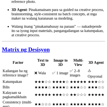
reference photo.
3D Agent
: Pinakamainam para sa guided na creative process,
brainstorming, style-consistent na batch concepts, at mga
maker na walang karanasan sa modeling.
Walang iisang "pinakamahusay na paraan" — nakadepende
ito sa iyong input materials, pangangailangan sa katumpakan,
at creative process.
Matrix ng Desisyon
Text to
Image to
Multi-
Factor
3D Agent
3D
3D
View
⚠️
Kailangan ba ng
✅ 2–8
❌ Wala
✅ 1 image
reference image?
images
Opsyonal
Katumpakan
★★★☆☆
★★★★☆
★★★★★
★★★☆☆
Bilis
★★★★☆
★★★★☆
★★★☆☆
★★★☆☆
Kalayaan sa
★★★★★
★★★☆☆
★★☆☆☆
★★★★★
pagkamalikhain
Consistency (multi-
★★☆☆☆
★★★★☆
★★★★★
★★★★☆
gen)