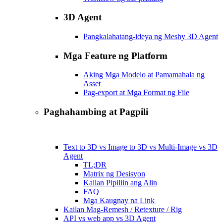
3D Agent
Pangkalahatang-ideya ng Meshy 3D Agent
Mga Feature ng Platform
Aking Mga Modelo at Pamamahala ng
Asset
Pag-export at Mga Format ng File
Paghahambing at Pagpili
Text to 3D vs Image to 3D vs Multi-Image vs 3D
Agent
TL;DR
Matrix ng Desisyon
Kailan Pipiliin ang Alin
FAQ
Mga Kaugnay na Link
Kailan Mag-Remesh / Retexture / Rig
API vs web app vs 3D Agent