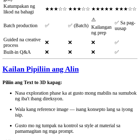
Katumpakan ng
★★★☆☆
★★★☆☆
★★★★★
★★★☆☆
likod na bahagi
⚠️
✅ Sa pag-
Batch production
✅
✅ (Batch)
Kailangan
uusap
ng prep
Guided na creative
❌
❌
❌
✅
process
Built-in Q&A
❌
❌
❌
✅
Kailan Pipiliin ang Alin
Piliin ang Text to 3D kapag:
Nasa exploration phase ka at gusto mong mabilis na sumubok
ng iba't ibang direksyon.
Wala kang reference image — isang konsepto lang sa iyong
isip.
Gusto mo ng tumpak na kontrol sa style at material sa
pamamagitan ng mga prompt.