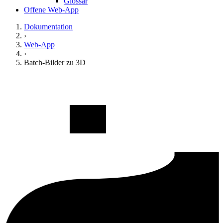
Glossar
Offene Web-App
Dokumentation
›
Web-App
›
Batch-Bilder zu 3D