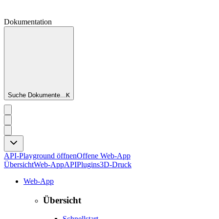
Dokumentation
Suche Dokumente...
K
API-Playground öffnen
Offene Web-App
Übersicht
Web-App
API
Plugins
3D-Druck
Web-App
Übersicht
Schnellstart