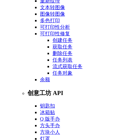
重新纹理
文本转图像
图像转图像
多色打印
可打印性分析
可打印性修复
创建任务
获取任务
删除任务
任务列表
流式获取任务
任务对象
余额
创意工坊 API
钥匙扣
冰箱贴
Q 版手办
方头手办
方块小人
灯罩