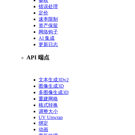
鉴权
错误处理
定价
速率限制
资产保留
网络钩子
AI 集成
更新日志
API 端点
文本生成3D
v2
图像生成3D
多图像生成3D
重建网格
格式转换
调整大小
UV Unwrap
绑定
动画