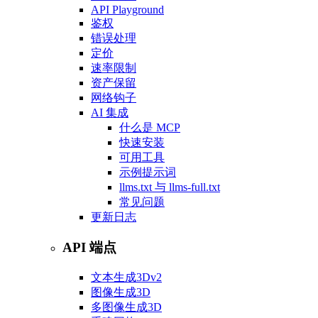
API Playground
鉴权
错误处理
定价
速率限制
资产保留
网络钩子
AI 集成
什么是 MCP
快速安装
可用工具
示例提示词
llms.txt 与 llms-full.txt
常见问题
更新日志
API 端点
文本生成3D
v2
图像生成3D
多图像生成3D