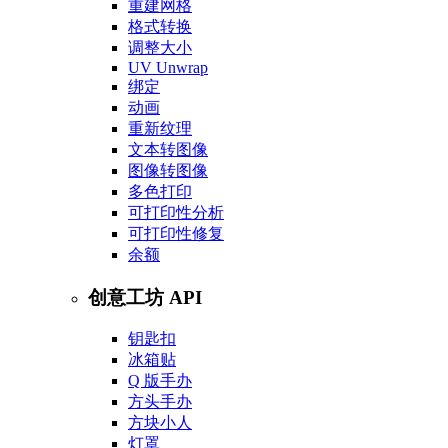
重建网格
格式转换
调整大小
UV Unwrap
绑定
动画
重新纹理
文本转图像
图像转图像
多色打印
可打印性分析
可打印性修复
余额
创意工坊 API
钥匙扣
冰箱贴
Q 版手办
方头手办
方块小人
灯罩