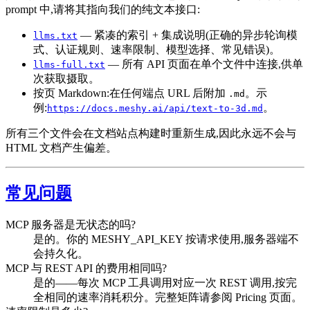
prompt 中,请将其指向我们的纯文本接口:
— 紧凑的索引 + 集成说明(正确的异步轮询模
llms.txt
式、认证规则、速率限制、模型选择、常见错误)。
— 所有 API 页面在单个文件中连接,供单
llms-full.txt
次获取摄取。
按页 Markdown:在任何端点 URL 后附加
。示
.md
例:
。
https://docs.meshy.ai/api/text-to-3d.md
所有三个文件会在文档站点构建时重新生成,因此永远不会与
HTML 文档产生偏差。
常见问题
MCP 服务器是无状态的吗?
是的。你的 MESHY_API_KEY 按请求使用,服务器端不
会持久化。
MCP 与 REST API 的费用相同吗?
是的——每次 MCP 工具调用对应一次 REST 调用,按完
全相同的速率消耗积分。完整矩阵请参阅 Pricing 页面。