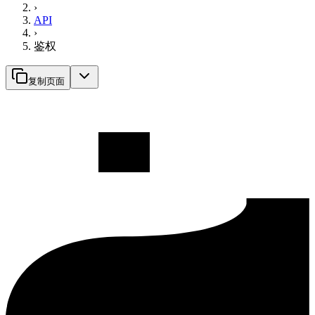
›
API
›
鉴权
复制页面