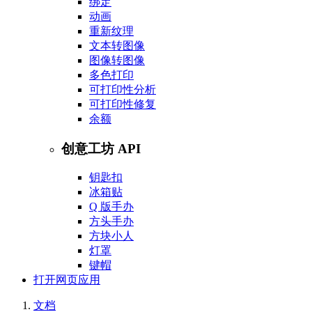
绑定
动画
重新纹理
文本转图像
图像转图像
多色打印
可打印性分析
可打印性修复
余额
创意工坊 API
钥匙扣
冰箱贴
Q 版手办
方头手办
方块小人
灯罩
键帽
打开网页应用
文档