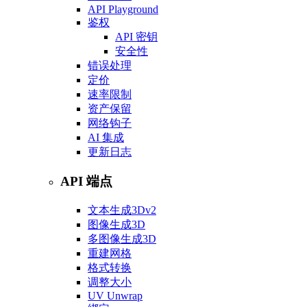
API Playground
鉴权
API 密钥
安全性
错误处理
定价
速率限制
资产保留
网络钩子
AI 集成
更新日志
API 端点
文本生成3D
v2
图像生成3D
多图像生成3D
重建网格
格式转换
调整大小
UV Unwrap