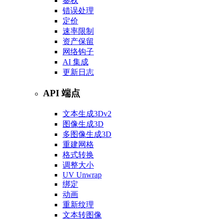
鉴权
错误处理
定价
速率限制
资产保留
网络钩子
AI 集成
更新日志
API 端点
文本生成3D
v2
图像生成3D
多图像生成3D
重建网格
格式转换
调整大小
UV Unwrap
绑定
动画
重新纹理
文本转图像