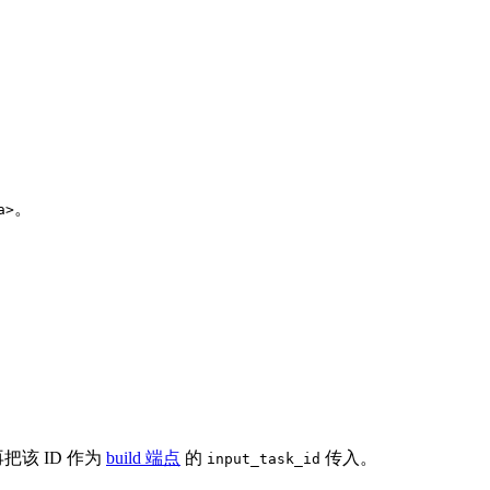
。
a>
把该 ID 作为
build 端点
的
传入。
input_task_id