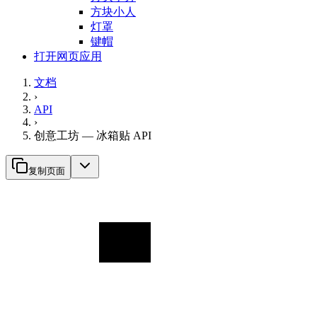
方块小人
灯罩
键帽
打开网页应用
文档
›
API
›
创意工坊 — 冰箱贴 API
复制页面