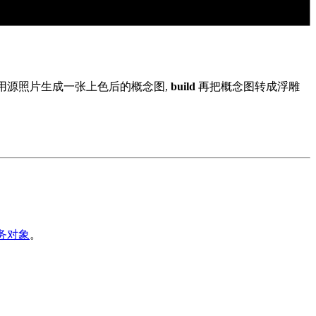
用源照片生成一张上色后的概念图,
build
再把概念图转成浮雕
 任务对象
。