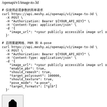
/openapi/v1/image-to-3d
# 仅使用必需参数的简单请求
curl
https://api.meshy.ai/openapi/v1/image-to-3d
 \
-X
POST
 \
-H
"Authorization: Bearer ${YOUR_API_KEY}"
 \
-H
'Content-Type: application/json'
 \
-d
'{
    "image_url": "<your publicly accessible image url o
  }'
# 启用重建网格、PBR 和 A-pose
curl
https://api.meshy.ai/openapi/v1/image-to-3d
 \
-X
POST
 \
-H
"Authorization: Bearer ${YOUR_API_KEY}"
 \
-H
'Content-Type: application/json'
 \
-d
'{
    "image_url": "<your publicly accessible image url o
    "enable_pbr": true,
    "should_remesh": true,
    "target_polycount": 100000,
    "should_texture": true,
    "pose_mode": "a-pose",
    "target_formats": ["glb"]
  }'