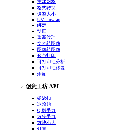
重建网格
格式转换
调整大小
UV Unwrap
绑定
动画
重新纹理
文本转图像
图像转图像
多色打印
可打印性分析
可打印性修复
余额
创意工坊 API
钥匙扣
冰箱贴
Q 版手办
方头手办
方块小人
灯罩