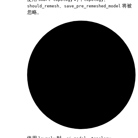
、
将被
should_remesh
save_pre_remeshed_model
忽略。