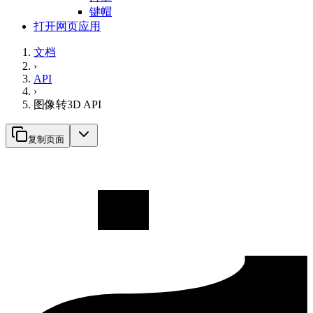
键帽
打开网页应用
文档
›
API
›
图像转3D API
复制页面