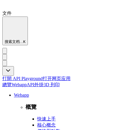
文件
搜索文档...
K
打開 API Playground
打开网页应用
總覽
Webapp
API
外掛
3D 列印
Webapp
概覽
快速上手
核心概念