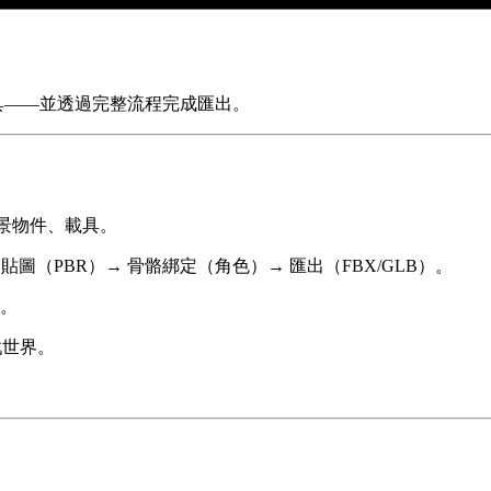
載具——並透過完整流程完成匯出。
場景物件、載具。
貼圖（PBR）→ 骨骼綁定（角色）→ 匯出（FBX/GLB）。
。
戲世界。
。