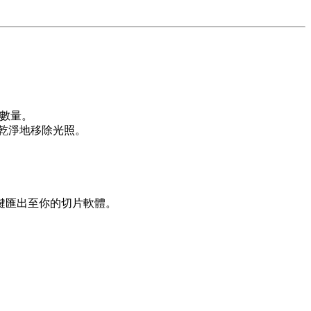
形數量。
乾淨地移除光照。
一鍵匯出至你的切片軟體。