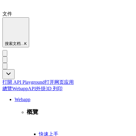
文件
搜索文档...
K
打開 API Playground
打开网页应用
總覽
Webapp
API
外掛
3D 列印
Webapp
概覽
快速上手