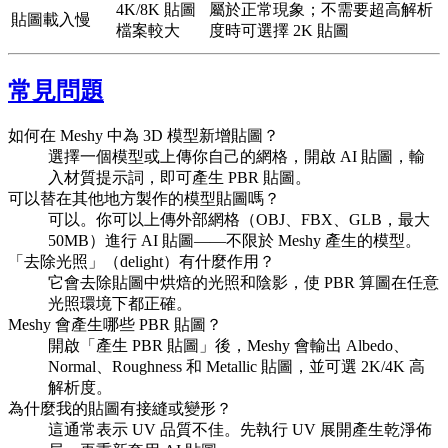
4K/8K 貼圖
屬於正常現象；不需要超高解析
貼圖載入慢
檔案較大
度時可選擇 2K 貼圖
常見問題
如何在 Meshy 中為 3D 模型新增貼圖？
選擇一個模型或上傳你自己的網格，開啟 AI 貼圖，輸
入材質提示詞，即可產生 PBR 貼圖。
可以替在其他地方製作的模型貼圖嗎？
可以。你可以上傳外部網格（OBJ、FBX、GLB，最大
50MB）進行 AI 貼圖——不限於 Meshy 產生的模型。
「去除光照」（delight）有什麼作用？
它會去除貼圖中烘焙的光照和陰影，使 PBR 算圖在任意
光照環境下都正確。
Meshy 會產生哪些 PBR 貼圖？
開啟「產生 PBR 貼圖」後，Meshy 會輸出 Albedo、
Normal、Roughness 和 Metallic 貼圖，並可選 2K/4K 高
解析度。
為什麼我的貼圖有接縫或變形？
這通常表示 UV 品質不佳。先執行 UV 展開產生乾淨佈