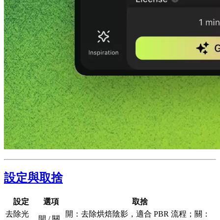
設定與取捨
設定
選項
取捨
去除光
開：去除烘焙陰影，適合 PBR 流程；關：
開 / 關