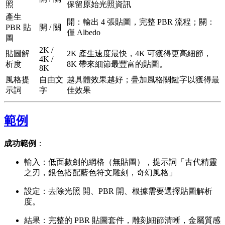
照
保留原始光照資訊
產生
開：輸出 4 張貼圖，完整 PBR 流程；關：
PBR 貼
開 / 關
僅 Albedo
圖
2K /
貼圖解
2K 產生速度最快，4K 可獲得更高細節，
4K /
析度
8K 帶來細節最豐富的貼圖。
8K
風格提
自由文
越具體效果越好；疊加風格關鍵字以獲得最
示詞
字
佳效果
範例
成功範例
：
輸入：低面數劍的網格（無貼圖），提示詞「古代精靈
之刃，銀色搭配藍色符文雕刻，奇幻風格」
設定：去除光照 開、PBR 開、根據需要選擇貼圖解析
度。
結果：完整的 PBR 貼圖套件，雕刻細節清晰，金屬質感