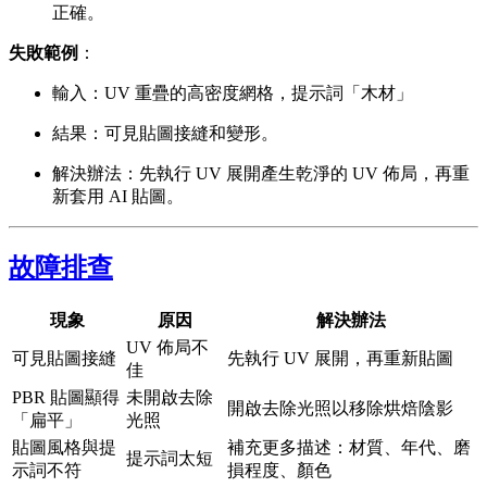
正確。
失敗範例
：
輸入：UV 重疊的高密度網格，提示詞「木材」
結果：可見貼圖接縫和變形。
解決辦法：先執行 UV 展開產生乾淨的 UV 佈局，再重
新套用 AI 貼圖。
故障排查
現象
原因
解決辦法
UV 佈局不
可見貼圖接縫
先執行 UV 展開，再重新貼圖
佳
PBR 貼圖顯得
未開啟去除
開啟去除光照以移除烘焙陰影
「扁平」
光照
貼圖風格與提
補充更多描述：材質、年代、磨
提示詞太短
示詞不符
損程度、顏色