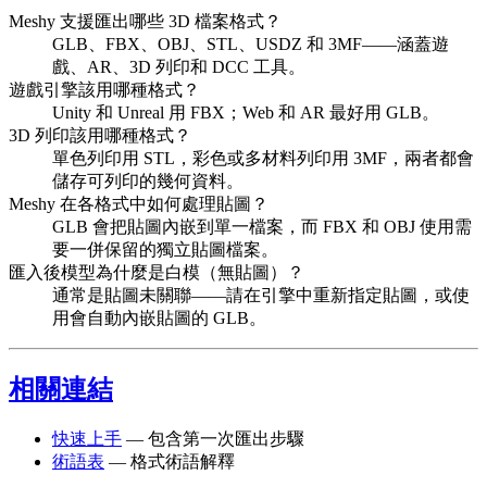
Meshy 支援匯出哪些 3D 檔案格式？
GLB、FBX、OBJ、STL、USDZ 和 3MF——涵蓋遊
戲、AR、3D 列印和 DCC 工具。
遊戲引擎該用哪種格式？
Unity 和 Unreal 用 FBX；Web 和 AR 最好用 GLB。
3D 列印該用哪種格式？
單色列印用 STL，彩色或多材料列印用 3MF，兩者都會
儲存可列印的幾何資料。
Meshy 在各格式中如何處理貼圖？
GLB 會把貼圖內嵌到單一檔案，而 FBX 和 OBJ 使用需
要一併保留的獨立貼圖檔案。
匯入後模型為什麼是白模（無貼圖）？
通常是貼圖未關聯——請在引擎中重新指定貼圖，或使
用會自動內嵌貼圖的 GLB。
相關連結
快速上手
— 包含第一次匯出步驟
術語表
— 格式術語解釋