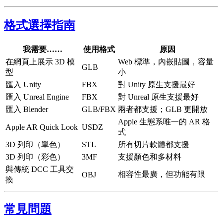
格式選擇指南
我需要……
使用格式
原因
在網頁上展示 3D 模
Web 標準，內嵌貼圖，容量
GLB
型
小
匯入 Unity
FBX
對 Unity 原生支援最好
匯入 Unreal Engine
FBX
對 Unreal 原生支援最好
匯入 Blender
GLB/FBX
兩者都支援；GLB 更開放
Apple 生態系唯一的 AR 格
Apple AR Quick Look
USDZ
式
3D 列印（單色）
STL
所有切片軟體都支援
3D 列印（彩色）
3MF
支援顏色和多材料
與傳統 DCC 工具交
相容性最廣，但功能有限
OBJ
換
常見問題