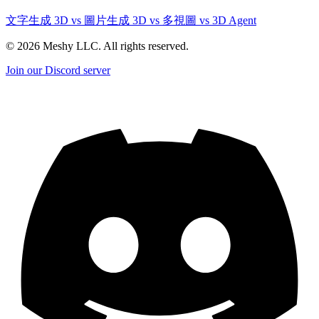
文字生成 3D vs 圖片生成 3D vs 多視圖 vs 3D Agent
©
2026
Meshy LLC. All rights reserved.
Join our Discord server