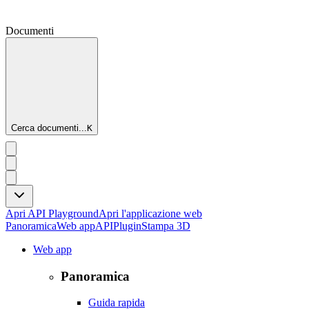
Documenti
Cerca documenti...
K
Apri API Playground
Apri l'applicazione web
Panoramica
Web app
API
Plugin
Stampa 3D
Web app
Panoramica
Guida rapida