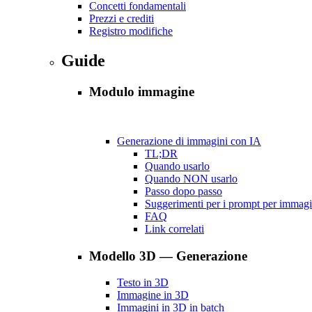
Concetti fondamentali
Prezzi e crediti
Registro modifiche
Guide
Modulo immagine
Generazione di immagini con IA
TL;DR
Quando usarlo
Quando NON usarlo
Passo dopo passo
Suggerimenti per i prompt per immagin
FAQ
Link correlati
Modello 3D — Generazione
Testo in 3D
Immagine in 3D
Immagini in 3D in batch