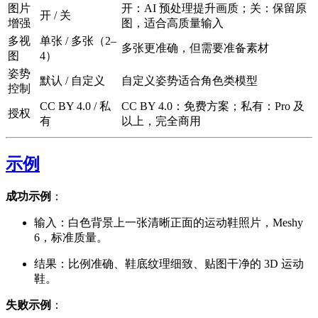
图片
开：AI 预处理提升画质；关：保留原
开 / 关
增强
图，适合高质量输入
多视
单张 / 多张（2–
多张更准确，但需要准备素材
图
4）
姿势
默认 / 自定义
自定义姿势适合角色类模型
控制
CC BY 4.0 / 私
CC BY 4.0：免费方案；私有：Pro 及
授权
有
以上，完全商用
示例
成功示例
：
输入：白色背景上一张清晰正面的运动鞋照片，Meshy
6，标准质量。
结果：比例准确、鞋底纹理细致、贴图干净的 3D 运动
鞋。
失败示例
：