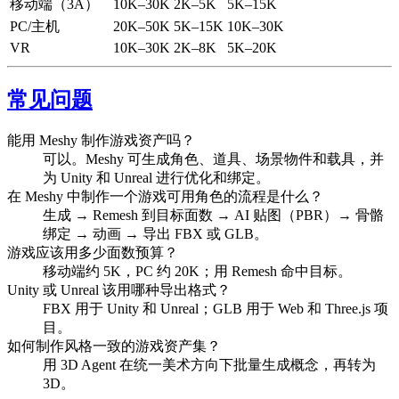
移动端（3A）
10K–30K
2K–5K
5K–15K
PC/主机
20K–50K
5K–15K
10K–30K
VR
10K–30K
2K–8K
5K–20K
常见问题
能用 Meshy 制作游戏资产吗？
可以。Meshy 可生成角色、道具、场景物件和载具，并
为 Unity 和 Unreal 进行优化和绑定。
在 Meshy 中制作一个游戏可用角色的流程是什么？
生成 → Remesh 到目标面数 → AI 贴图（PBR）→ 骨骼
绑定 → 动画 → 导出 FBX 或 GLB。
游戏应该用多少面数预算？
移动端约 5K，PC 约 20K；用 Remesh 命中目标。
Unity 或 Unreal 该用哪种导出格式？
FBX 用于 Unity 和 Unreal；GLB 用于 Web 和 Three.js 项
目。
如何制作风格一致的游戏资产集？
用 3D Agent 在统一美术方向下批量生成概念，再转为
3D。