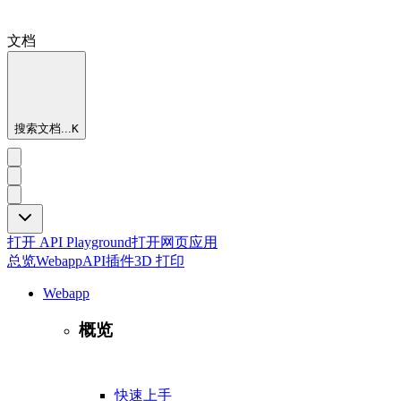
文档
搜索文档...
K
打开 API Playground
打开网页应用
总览
Webapp
API
插件
3D 打印
Webapp
概览
快速上手