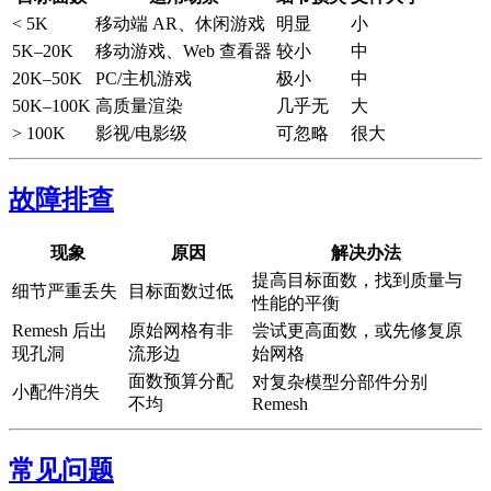
< 5K
移动端 AR、休闲游戏
明显
小
5K–20K
移动游戏、Web 查看器
较小
中
20K–50K
PC/主机游戏
极小
中
50K–100K
高质量渲染
几乎无
大
> 100K
影视/电影级
可忽略
很大
故障排查
现象
原因
解决办法
提高目标面数，找到质量与
细节严重丢失
目标面数过低
性能的平衡
Remesh 后出
原始网格有非
尝试更高面数，或先修复原
现孔洞
流形边
始网格
面数预算分配
对复杂模型分部件分别
小配件消失
不均
Remesh
常见问题