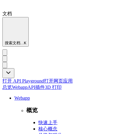
文档
搜索文档...
K
打开 API Playground
打开网页应用
总览
Webapp
API
插件
3D 打印
Webapp
概览
快速上手
核心概念