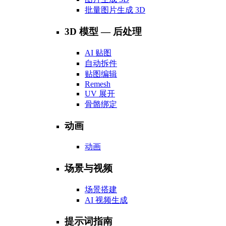
批量图片生成 3D
3D 模型 — 后处理
AI 贴图
自动拆件
贴图编辑
Remesh
UV 展开
骨骼绑定
动画
动画
场景与视频
场景搭建
AI 视频生成
提示词指南