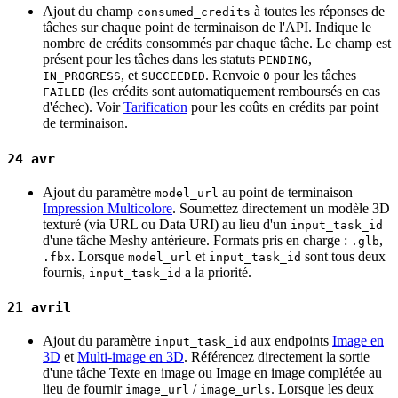
Ajout du champ
à toutes les réponses de
consumed_credits
tâches sur chaque point de terminaison de l'API. Indique le
nombre de crédits consommés par chaque tâche. Le champ est
présent pour les tâches dans les statuts
,
PENDING
, et
. Renvoie
pour les tâches
IN_PROGRESS
SUCCEEDED
0
(les crédits sont automatiquement remboursés en cas
FAILED
d'échec). Voir
Tarification
pour les coûts en crédits par point
de terminaison.
24 avr
Ajout du paramètre
au point de terminaison
model_url
Impression Multicolore
. Soumettez directement un modèle 3D
texturé (via URL ou Data URI) au lieu d'un
input_task_id
d'une tâche Meshy antérieure. Formats pris en charge :
,
.glb
. Lorsque
et
sont tous deux
.fbx
model_url
input_task_id
fournis,
a la priorité.
input_task_id
21 avril
Ajout du paramètre
aux endpoints
Image en
input_task_id
3D
et
Multi-image en 3D
. Référencez directement la sortie
d'une tâche Texte en image ou Image en image complétée au
lieu de fournir
/
. Lorsque les deux
image_url
image_urls