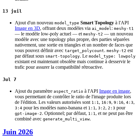
13 juil
Ajout d'un nouveau
Smart Topology
à l'API
model_type
Image en 3D
, offrant deux modèles via
:
ai_model
meshy-t1
— le modèle low-poly actuel — et
— un nouveau
meshy-t2
modèle avec une topology plus propre, des parties séparées
nativement, une sortie en triangles et un nombre de faces que
vous pouvez définir avec
.
est
target_polycount
meshy-t2
par défaut sous
. Le
smart-topology
model_type: lowpoly
existant est maintenant obsolète mais continue à desservir le
trafic pour assurer la compatibilité rétroactive.
Jul 7
Ajout du paramètre
à l'API
Image en image
,
aspect_ratio
vous permettant de contrôler le ratio de l'image produite lors
de l'édition. Les valeurs autorisées sont
,
,
,
,
1:1
16:9
9:16
4:3
pour les modèles nano-banana et
,
,
pour
3:4
1:1
3:2
2:3
. Optionnel; par défaut,
, et ne peut pas être
gpt-image-2
1:1
combiné avec
.
generate_multi_view
Juin 2026