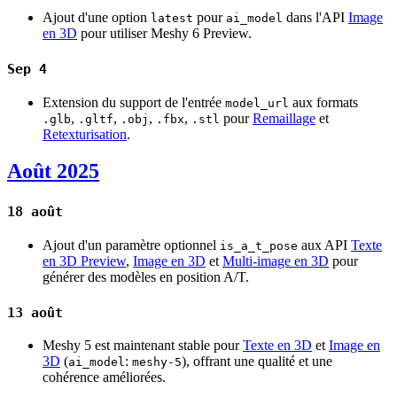
Ajout d'une option
pour
dans l'API
Image
latest
ai_model
en 3D
pour utiliser Meshy 6 Preview.
Sep 4
Extension du support de l'entrée
aux formats
model_url
,
,
,
,
pour
Remaillage
et
.glb
.gltf
.obj
.fbx
.stl
Retexturisation
.
Août 2025
18 août
Ajout d'un paramètre optionnel
aux API
Texte
is_a_t_pose
en 3D Preview
,
Image en 3D
et
Multi-image en 3D
pour
générer des modèles en position A/T.
13 août
Meshy 5 est maintenant stable pour
Texte en 3D
et
Image en
3D
(
:
), offrant une qualité et une
ai_model
meshy-5
cohérence améliorées.