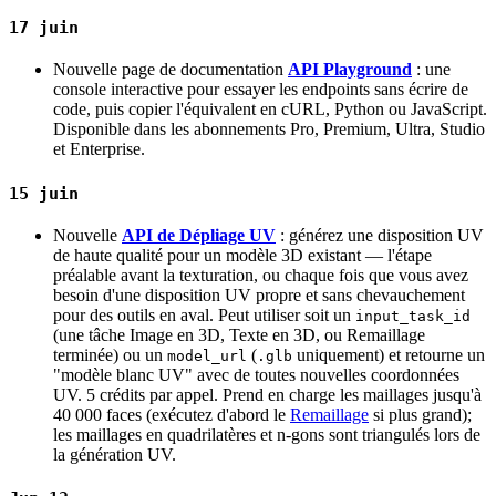
17 juin
Nouvelle page de documentation
API Playground
: une
console interactive pour essayer les endpoints sans écrire de
code, puis copier l'équivalent en cURL, Python ou JavaScript.
Disponible dans les abonnements Pro, Premium, Ultra, Studio
et Enterprise.
15 juin
Nouvelle
API de Dépliage UV
: générez une disposition UV
de haute qualité pour un modèle 3D existant — l'étape
préalable avant la texturation, ou chaque fois que vous avez
besoin d'une disposition UV propre et sans chevauchement
pour des outils en aval. Peut utiliser soit un
input_task_id
(une tâche Image en 3D, Texte en 3D, ou Remaillage
terminée) ou un
(
uniquement) et retourne un
model_url
.glb
"modèle blanc UV" avec de toutes nouvelles coordonnées
UV. 5 crédits par appel. Prend en charge les maillages jusqu'à
40 000 faces (exécutez d'abord le
Remaillage
si plus grand);
les maillages en quadrilatères et n-gons sont triangulés lors de
la génération UV.