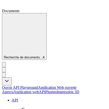
Documents
Recherche de documents...
K
Ouvrir API Playground
Application Web ouverte
Aperçu
Application web
API
Plugins
Impression 3D
API