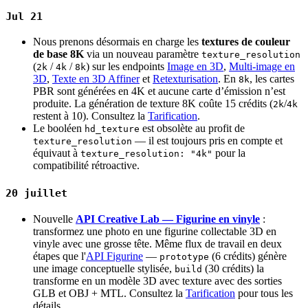
Jul 21
Nous prenons désormais en charge les
textures de couleur
de base 8K
via un nouveau paramètre
texture_resolution
(
/
/
) sur les endpoints
Image en 3D
,
Multi-image en
2k
4k
8k
3D
,
Texte en 3D Affiner
et
Retexturisation
. En
, les cartes
8k
PBR sont générées en 4K et aucune carte d’émission n’est
produite. La génération de texture 8K coûte 15 crédits (
/
2k
4k
restent à 10). Consultez la
Tarification
.
Le booléen
est obsolète au profit de
hd_texture
— il est toujours pris en compte et
texture_resolution
équivaut à
pour la
texture_resolution: "4k"
compatibilité rétroactive.
20 juillet
Nouvelle
API Creative Lab — Figurine en vinyle
:
transformez une photo en une figurine collectable 3D en
vinyle avec une grosse tête. Même flux de travail en deux
étapes que l'
API Figurine
—
(6 crédits) génère
prototype
une image conceptuelle stylisée,
(30 crédits) la
build
transforme en un modèle 3D avec texture avec des sorties
GLB et OBJ + MTL. Consultez la
Tarification
pour tous les
détails.