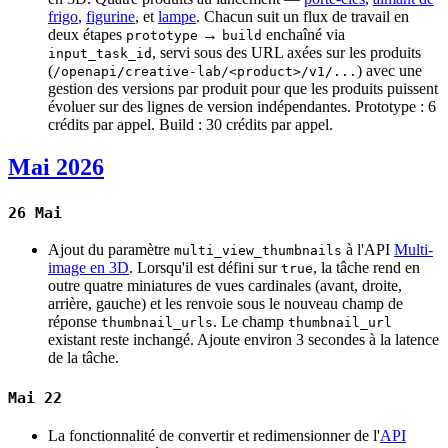
frigo
,
figurine
, et
lampe
. Chacun suit un flux de travail en
deux étapes
→
enchaîné via
prototype
build
, servi sous des URL axées sur les produits
input_task_id
(
) avec une
/openapi/creative-lab/<product>/v1/...
gestion des versions par produit pour que les produits puissent
évoluer sur des lignes de version indépendantes. Prototype : 6
crédits par appel. Build : 30 crédits par appel.
Mai 2026
26 Mai
Ajout du paramètre
à l'API
Multi-
multi_view_thumbnails
image en 3D
. Lorsqu'il est défini sur
, la tâche rend en
true
outre quatre miniatures de vues cardinales (avant, droite,
arrière, gauche) et les renvoie sous le nouveau champ de
réponse
. Le champ
thumbnail_urls
thumbnail_url
existant reste inchangé. Ajoute environ 3 secondes à la latence
de la tâche.
Mai 22
La fonctionnalité de convertir et redimensionner de l'
API