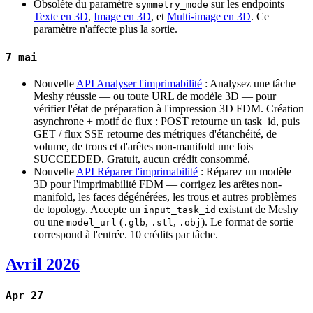
Obsolète du paramètre
sur les endpoints
symmetry_mode
Texte en 3D
,
Image en 3D
, et
Multi-image en 3D
. Ce
paramètre n'affecte plus la sortie.
7 mai
Nouvelle
API Analyser l'imprimabilité
: Analysez une tâche
Meshy réussie — ou toute URL de modèle 3D — pour
vérifier l'état de préparation à l'impression 3D FDM. Création
asynchrone + motif de flux : POST retourne un task_id, puis
GET / flux SSE retourne des métriques d'étanchéité, de
volume, de trous et d'arêtes non-manifold une fois
SUCCEEDED. Gratuit, aucun crédit consommé.
Nouvelle
API Réparer l'imprimabilité
: Réparez un modèle
3D pour l'imprimabilité FDM — corrigez les arêtes non-
manifold, les faces dégénérées, les trous et autres problèmes
de topology. Accepte un
existant de Meshy
input_task_id
ou une
(
,
,
). Le format de sortie
model_url
.glb
.stl
.obj
correspond à l'entrée. 10 crédits par tâche.
Avril 2026
Apr 27