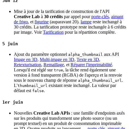
Jun 12
Mise à jour de la tarification de construction de l'API
Creative Lab
à
30 crédits
par appel pour
porte-clés
,
aimant
de frigo
, et
figurine
(auparavant 20).
lampe
reste inchangé à
30 crédits. La tarification prototype reste inchangée à 6 crédits
par image. Voir
Tarification
pour la répartition complète.
5 juin
Ajout du paramètre optionnel
aux API
alpha_thumbnail
Image en 3D
,
Multi-image en 3D
,
Texte en 3D
,
Retexturisation
,
Remaillage
, et
Réparer l'imprimabilité
.
Lorsqu'il est réglé sur
, la tâche rend également une
true
version à fond transparent (RGBA) de l'aperçu et la renvoie
sous le nouveau champ de réponse
.
alpha_thumbnail_url
L'
existant reste inchangé. La valeur par
thumbnail_url
défaut est
.
false
1er juin
Nouvelles
Creative Lab APIs
: une famille d'endpoints axés
sur les produits qui transforment une photo source (ou un
prompt textuel) en un produit de consommation imprimable
en 3D. Quatre produits au lancement —
porte-clés
,
aimant de