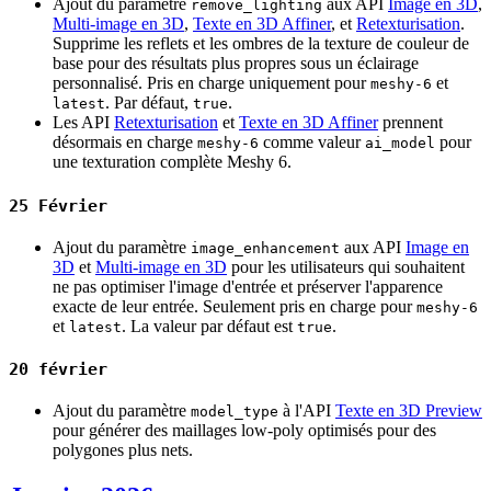
Ajout du paramètre
aux API
Image en 3D
,
remove_lighting
Multi-image en 3D
,
Texte en 3D Affiner
, et
Retexturisation
.
Supprime les reflets et les ombres de la texture de couleur de
base pour des résultats plus propres sous un éclairage
personnalisé. Pris en charge uniquement pour
et
meshy-6
. Par défaut,
.
latest
true
Les API
Retexturisation
et
Texte en 3D Affiner
prennent
désormais en charge
comme valeur
pour
meshy-6
ai_model
une texturation complète Meshy 6.
25 Février
Ajout du paramètre
aux API
Image en
image_enhancement
3D
et
Multi-image en 3D
pour les utilisateurs qui souhaitent
ne pas optimiser l'image d'entrée et préserver l'apparence
exacte de leur entrée. Seulement pris en charge pour
meshy-6
et
. La valeur par défaut est
.
latest
true
20 février
Ajout du paramètre
à l'API
Texte en 3D Preview
model_type
pour générer des maillages low-poly optimisés pour des
polygones plus nets.