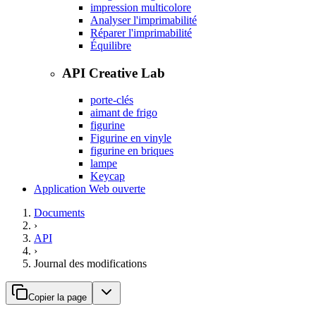
impression multicolore
Analyser l'imprimabilité
Réparer l'imprimabilité
Équilibre
API Creative Lab
porte-clés
aimant de frigo
figurine
Figurine en vinyle
figurine en briques
lampe
Keycap
Application Web ouverte
Documents
›
API
›
Journal des modifications
Copier la page