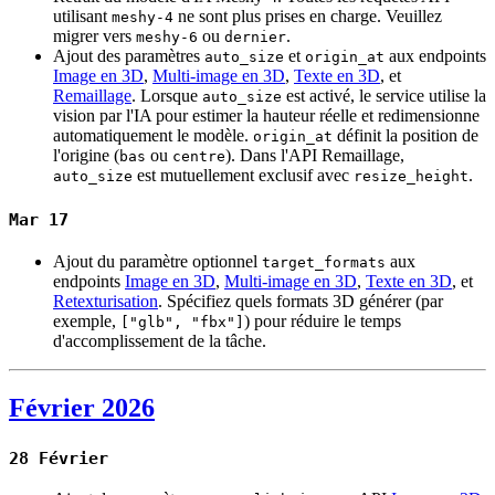
utilisant
ne sont plus prises en charge. Veuillez
meshy-4
migrer vers
ou
.
meshy-6
dernier
Ajout des paramètres
et
aux endpoints
auto_size
origin_at
Image en 3D
,
Multi-image en 3D
,
Texte en 3D
, et
Remaillage
. Lorsque
est activé, le service utilise la
auto_size
vision par l'IA pour estimer la hauteur réelle et redimensionne
automatiquement le modèle.
définit la position de
origin_at
l'origine (
ou
). Dans l'API Remaillage,
bas
centre
est mutuellement exclusif avec
.
auto_size
resize_height
Mar 17
Ajout du paramètre optionnel
aux
target_formats
endpoints
Image en 3D
,
Multi-image en 3D
,
Texte en 3D
, et
Retexturisation
. Spécifiez quels formats 3D générer (par
exemple,
) pour réduire le temps
["glb", "fbx"]
d'accomplissement de la tâche.
Février 2026
28 Février