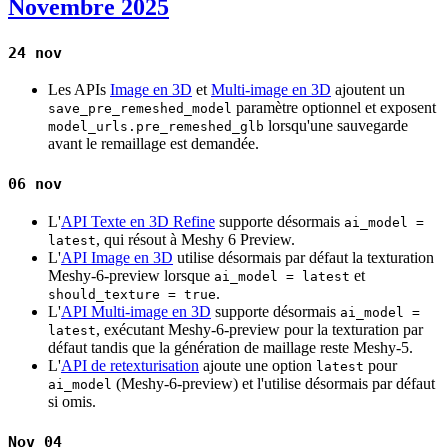
Novembre 2025
24 nov
Les APIs
Image en 3D
et
Multi-image en 3D
ajoutent un
paramètre optionnel et exposent
save_pre_remeshed_model
lorsqu'une sauvegarde
model_urls.pre_remeshed_glb
avant le remaillage est demandée.
06 nov
L'
API Texte en 3D Refine
supporte désormais
ai_model =
, qui résout à Meshy 6 Preview.
latest
L'
API Image en 3D
utilise désormais par défaut la texturation
Meshy-6-preview lorsque
et
ai_model = latest
.
should_texture = true
L'
API Multi-image en 3D
supporte désormais
ai_model =
, exécutant Meshy-6-preview pour la texturation par
latest
défaut tandis que la génération de maillage reste Meshy-5.
L'
API de retexturisation
ajoute une option
pour
latest
(Meshy-6-preview) et l'utilise désormais par défaut
ai_model
si omis.
Nov 04