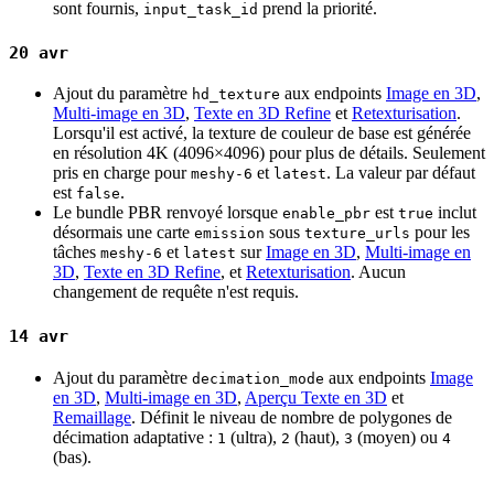
sont fournis,
prend la priorité.
input_task_id
20 avr
Ajout du paramètre
aux endpoints
Image en 3D
,
hd_texture
Multi-image en 3D
,
Texte en 3D Refine
et
Retexturisation
.
Lorsqu'il est activé, la texture de couleur de base est générée
en résolution 4K (4096×4096) pour plus de détails. Seulement
pris en charge pour
et
. La valeur par défaut
meshy-6
latest
est
.
false
Le bundle PBR renvoyé lorsque
est
inclut
enable_pbr
true
désormais une carte
sous
pour les
emission
texture_urls
tâches
et
sur
Image en 3D
,
Multi-image en
meshy-6
latest
3D
,
Texte en 3D Refine
, et
Retexturisation
. Aucun
changement de requête n'est requis.
14 avr
Ajout du paramètre
aux endpoints
Image
decimation_mode
en 3D
,
Multi-image en 3D
,
Aperçu Texte en 3D
et
Remaillage
. Définit le niveau de nombre de polygones de
décimation adaptative :
(ultra),
(haut),
(moyen) ou
1
2
3
4
(bas).