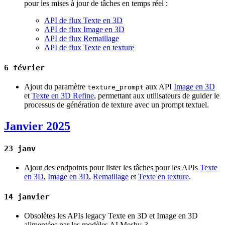
pour les mises à jour de tâches en temps réel :
API de flux Texte en 3D
API de flux Image en 3D
API de flux Remaillage
API de flux Texte en texture
6 février
Ajout du paramètre
aux API
Image en 3D
texture_prompt
et
Texte en 3D Refine
, permettant aux utilisateurs de guider le
processus de génération de texture avec un prompt textuel.
Janvier 2025
23 janv
Ajout des endpoints pour lister les tâches pour les APIs
Texte
en 3D
,
Image en 3D
,
Remaillage
et
Texte en texture
.
14 janvier
Obsolètes les APIs legacy Texte en 3D et Image en 3D
alimentées par les modèles AI Meshy-3.