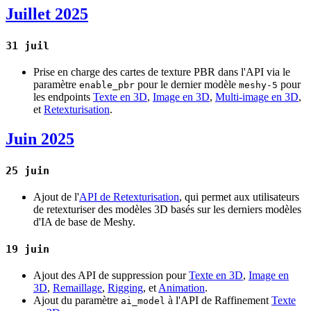
Juillet 2025
31 juil
Prise en charge des cartes de texture PBR dans l'API via le
paramètre
pour le dernier modèle
pour
enable_pbr
meshy-5
les endpoints
Texte en 3D
,
Image en 3D
,
Multi-image en 3D
,
et
Retexturisation
.
Juin 2025
25 juin
Ajout de l'
API de Retexturisation
, qui permet aux utilisateurs
de retexturiser des modèles 3D basés sur les derniers modèles
d'IA de base de Meshy.
19 juin
Ajout des API de suppression pour
Texte en 3D
,
Image en
3D
,
Remaillage
,
Rigging
, et
Animation
.
Ajout du paramètre
à l'API de Raffinement
Texte
ai_model