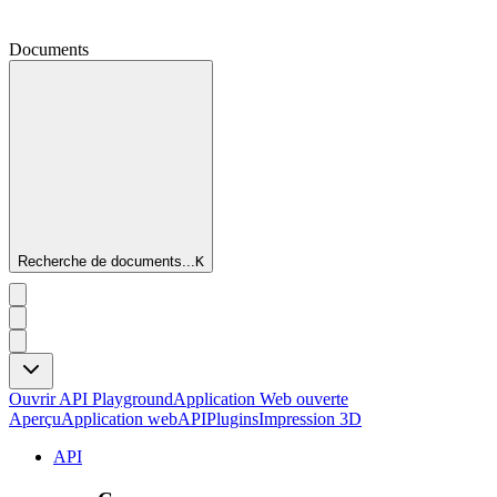
Documents
Recherche de documents...
K
Ouvrir API Playground
Application Web ouverte
Aperçu
Application web
API
Plugins
Impression 3D
API