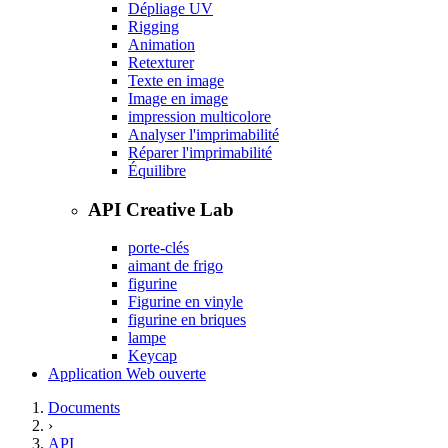
Dépliage UV
Rigging
Animation
Retexturer
Texte en image
Image en image
impression multicolore
Analyser l'imprimabilité
Réparer l'imprimabilité
Équilibre
API Creative Lab
porte-clés
aimant de frigo
figurine
Figurine en vinyle
figurine en briques
lampe
Keycap
Application Web ouverte
Documents
›
API