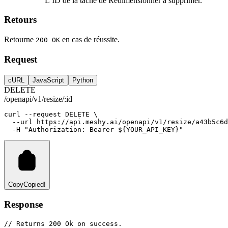
L’ID de la tâche de Redimensionner à supprimer.
Retours
Retourne
en cas de réussite.
200 OK
Request
cURL
JavaScript
Python
DELETE
/openapi/v1/resize/:id
curl
--request
DELETE
 \
--url
https://api.meshy.ai/openapi/v1/resize/a43b5c6d
-H
"Authorization: Bearer ${YOUR_API_KEY}"
Copy
Copied!
Response
// Returns 200 Ok on success.