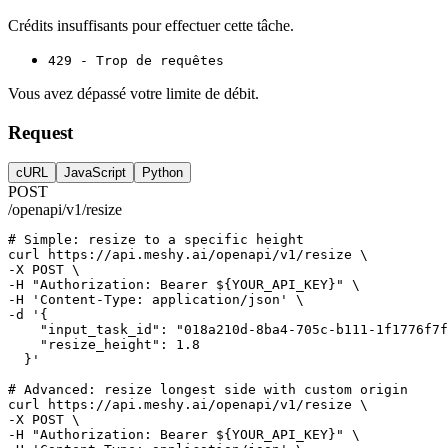
Crédits insuffisants pour effectuer cette tâche.
429 - Trop de requêtes
Vous avez dépassé votre limite de débit.
Request
cURL
JavaScript
Python
POST
/openapi/v1/resize
# Simple: resize to a specific height
curl
https://api.meshy.ai/openapi/v1/resize
 \
-X 
POST
 \
-H 
"Authorization: Bearer ${YOUR_API_KEY}"
 \
-H 
'Content-Type: application/json'
 \
-d 
'{
    "input_task_id": "018a210d-8ba4-705c-b111-1f1776f7f
    "resize_height": 1.8
  }'
# Advanced: resize longest side with custom origin
curl
https://api.meshy.ai/openapi/v1/resize
 \
-X 
POST
 \
-H 
"Authorization: Bearer ${YOUR_API_KEY}"
 \