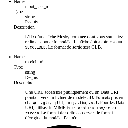
Name
input_task_id
Type
string
Requis
Description
L’ID d’une tâche Meshy terminée dont vous souhaitez
redimensionner le modèle. La tâche doit avoir le statut
. Le format de sortie sera GLB.
SUCCEEDED
Name
model_url
Type
string
Requis
Description
Une URL accessible publiquement ou un Data URI
pointant vers un fichier de modèle 3D. Formats pris en
charge :
,
,
,
,
. Pour les Data
.glb
.gltf
.obj
.fbx
.stl
URI, utilisez le MIME type :
application/octet-
. Le format de sortie conservera le format
stream
d’origine du modèle d’entrée.