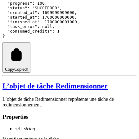
"progress"
: 
100
,
"status"
: 
"SUCCEEDED"
,
"created_at"
: 
1699999999000
,
"started_at"
: 
1700000000000
,
"finished_at"
: 
1700000001000
,
"task_error"
: 
null
,
"consumed_credits"
: 
1
}
Copy
Copied!
L’objet de tâche Redimensionner
L’objet de tâche Redimensionner représente une tâche de
redimensionnement.
Properties
·
string
id