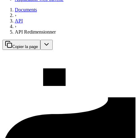
Documents
›
API
›
API Redimensionner
Copier la page