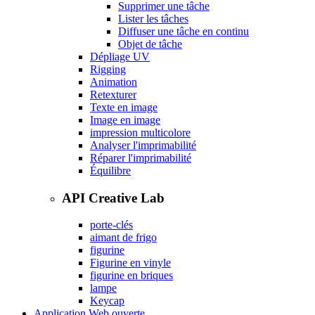
Supprimer une tâche
Lister les tâches
Diffuser une tâche en continu
Objet de tâche
Dépliage UV
Rigging
Animation
Retexturer
Texte en image
Image en image
impression multicolore
Analyser l'imprimabilité
Réparer l'imprimabilité
Équilibre
API Creative Lab
porte-clés
aimant de frigo
figurine
Figurine en vinyle
figurine en briques
lampe
Keycap
Application Web ouverte