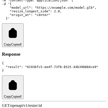
-H 
'Content-Type: application/json'
 \
-d 
'{
    "model_url": "https://example.com/model.glb",
    "resize_longest_side": 2.0,
    "origin_at": "center"
  }'
Copy
Copied!
Response
{
"result"
:
"0193bfc5-ee4f-73f8-8525-44b398884ce9"
}
Copy
Copied!
GET
/openapi/v1/resize/:id