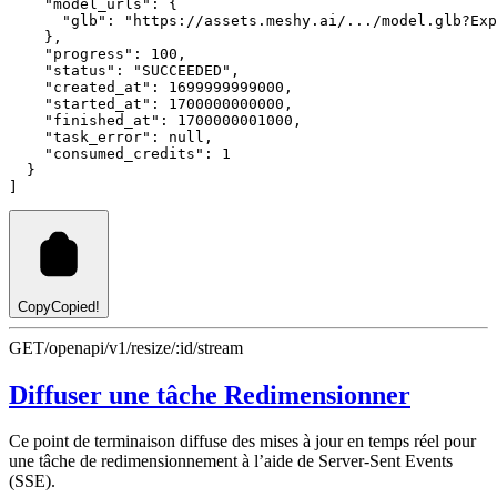
"model_urls"
:
 {
"glb"
:
"https://assets.meshy.ai/.../model.glb?Exp
    }
,
"progress"
:
100
,
"status"
:
"SUCCEEDED"
,
"created_at"
:
1699999999000
,
"started_at"
:
1700000000000
,
"finished_at"
:
1700000001000
,
"task_error"
:
null
,
"consumed_credits"
:
1
  }
]
Copy
Copied!
GET
/openapi/v1/resize/:id/stream
Diffuser une tâche Redimensionner
Ce point de terminaison diffuse des mises à jour en temps réel pour
une tâche de redimensionnement à l’aide de Server-Sent Events
(SSE).