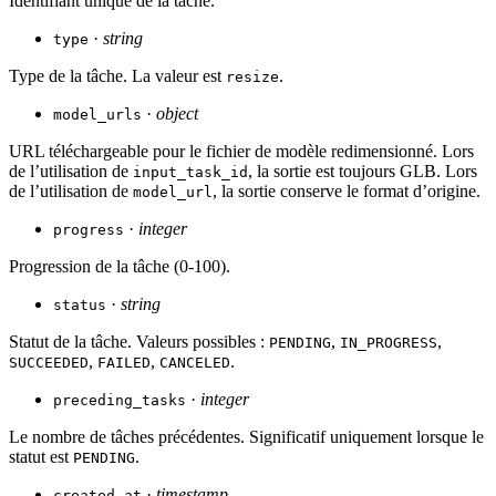
Identifiant unique de la tâche.
·
string
type
Type de la tâche. La valeur est
.
resize
·
object
model_urls
URL téléchargeable pour le fichier de modèle redimensionné. Lors
de l’utilisation de
, la sortie est toujours GLB. Lors
input_task_id
de l’utilisation de
, la sortie conserve le format d’origine.
model_url
·
integer
progress
Progression de la tâche (0-100).
·
string
status
Statut de la tâche. Valeurs possibles :
,
,
PENDING
IN_PROGRESS
,
,
.
SUCCEEDED
FAILED
CANCELED
·
integer
preceding_tasks
Le nombre de tâches précédentes. Significatif uniquement lorsque le
statut est
.
PENDING
·
timestamp
created_at