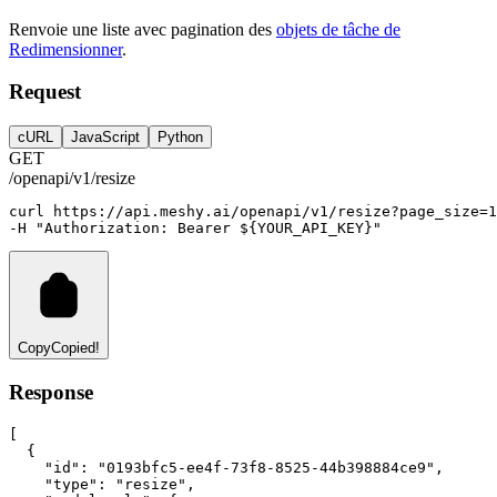
Renvoie une liste avec pagination des
objets de tâche de
Redimensionner
.
Request
cURL
JavaScript
Python
GET
/openapi/v1/resize
curl
https://api.meshy.ai/openapi/v1/resize?page_size=
1
-H 
"Authorization: Bearer ${YOUR_API_KEY}"
Copy
Copied!
Response
[
  {
"id"
:
"0193bfc5-ee4f-73f8-8525-44b398884ce9"
,
"type"
:
"resize"
,