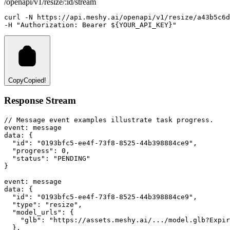
/openapi/v1/resize/:id/stream
curl
-N
https://api.meshy.ai/openapi/v1/resize/a43b5c6
-H 
"Authorization: Bearer ${YOUR_API_KEY}"
Copy
Copied!
Response Stream
// Message event examples illustrate task progress.
event
:
 message
data
:
 {
"id"
: 
"0193bfc5-ee4f-73f8-8525-44b398884ce9"
,
"progress"
: 
0
,
"status"
: 
"PENDING"
}
event
:
 message
data
:
 {
"id"
: 
"0193bfc5-ee4f-73f8-8525-44b398884ce9"
,
"type"
: 
"resize"
,
"model_urls"
: {
"glb"
:
"https://assets.meshy.ai/.../model.glb?Expir
  }
,