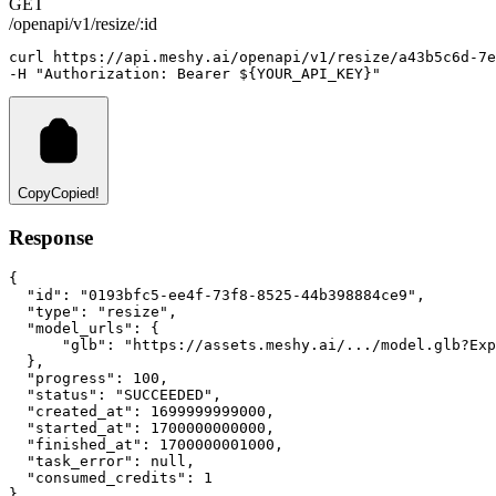
GET
/openapi/v1/resize/:id
curl
https://api.meshy.ai/openapi/v1/resize/a43b5c6d-7e
-H 
"Authorization: Bearer ${YOUR_API_KEY}"
Copy
Copied!
Response
{
"id"
:
"0193bfc5-ee4f-73f8-8525-44b398884ce9"
,
"type"
:
"resize"
,
"model_urls"
:
 {
"glb"
:
"https://assets.meshy.ai/.../model.glb?Exp
  }
,
"progress"
:
100
,
"status"
:
"SUCCEEDED"
,
"created_at"
:
1699999999000
,
"started_at"
:
1700000000000
,
"finished_at"
:
1700000001000
,
"task_error"
:
null
,
"consumed_credits"
:
1
}