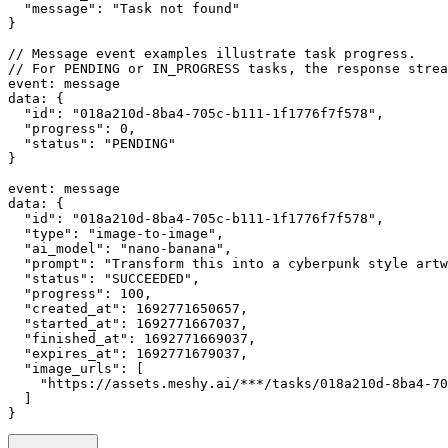
  "message": "Task not found"
}
// Message event examples illustrate task progress.
// For PENDING or IN_PROGRESS tasks, the response strea
event: message
data: {
  "id": "018a210d-8ba4-705c-b111-1f1776f7f578",
  "progress": 0,
  "status": "PENDING"
}
event: message
data: {
  "id": "018a210d-8ba4-705c-b111-1f1776f7f578",
  "type": "image-to-image",
  "ai_model": "nano-banana",
  "prompt": "Transform this into a cyberpunk style artw
  "status": "SUCCEEDED",
  "progress": 100,
  "created_at": 1692771650657,
  "started_at": 1692771667037,
  "finished_at": 1692771669037,
  "expires_at": 1692771679037,
  "image_urls": [
    "https://assets.meshy.ai/***/tasks/018a210d-8ba4-70
  ]
}