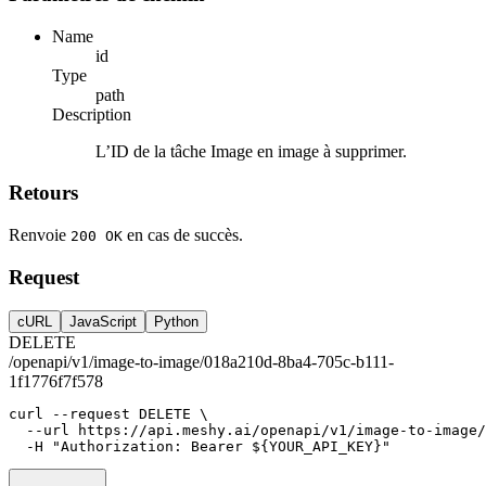
Name
id
Type
path
Description
L’ID de la tâche Image en image à supprimer.
Retours
Renvoie
en cas de succès.
200 OK
Request
cURL
JavaScript
Python
DELETE
/openapi/v1/image-to-image/018a210d-8ba4-705c-b111-
1f1776f7f578
curl
--request
DELETE
 \
--url
https://api.meshy.ai/openapi/v1/image-to-image/
-H
"Authorization: Bearer ${YOUR_API_KEY}"