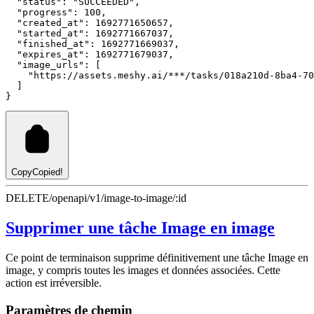
"status"
:
"SUCCEEDED"
,
"progress"
:
100
,
"created_at"
:
1692771650657
,
"started_at"
:
1692771667037
,
"finished_at"
:
1692771669037
,
"expires_at"
:
1692771679037
,
"image_urls"
:
 [
"https://assets.meshy.ai/***/tasks/018a210d-8ba4-70
  ]
}
Copy
Copied!
DELETE
/openapi/v1/image-to-image/:id
Supprimer une tâche Image en image
Ce point de terminaison supprime définitivement une tâche Image en
image, y compris toutes les images et données associées. Cette
action est irréversible.
Paramètres de chemin