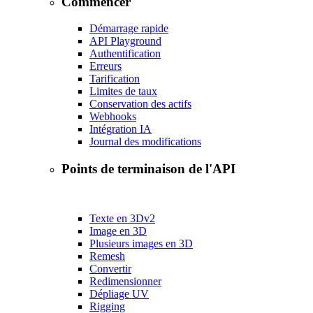
Commencer
Démarrage rapide
API Playground
Authentification
Erreurs
Tarification
Limites de taux
Conservation des actifs
Webhooks
Intégration IA
Journal des modifications
Points de terminaison de l'API
Texte en 3D
v2
Image en 3D
Plusieurs images en 3D
Remesh
Convertir
Redimensionner
Dépliage UV
Rigging