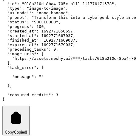
"id"
:
"018a210d-8ba4-705c-b111-1f1776f7f578"
,
"type"
:
"image-to-image"
,
"ai_model"
:
"nano-banana"
,
"prompt"
:
"Transform this into a cyberpunk style artw
"status"
:
"SUCCEEDED"
,
"progress"
:
100
,
"created_at"
:
1692771650657
,
"started_at"
:
1692771667037
,
"finished_at"
:
1692771669037
,
"expires_at"
:
1692771679037
,
"preceding_tasks"
:
0
,
"image_urls"
:
 [
"https://assets.meshy.ai/***/tasks/018a210d-8ba4-70
  ]
,
"task_error"
:
 {
"message"
:
""
  }
,
"consumed_credits"
:
3
}
Copy
Copied!