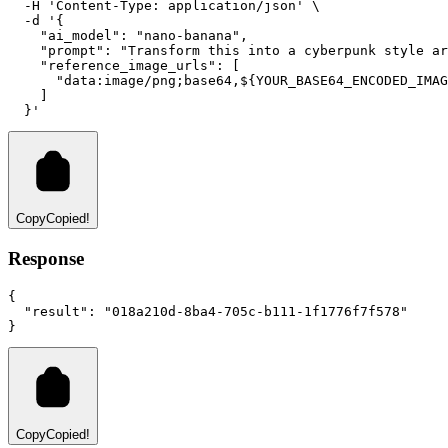
-H
'Content-Type: application/json'
 \
-d
'{
    "ai_model": "nano-banana",
    "prompt": "Transform this into a cyberpunk style ar
    "reference_image_urls": [
      "data:image/png;base64,${YOUR_BASE64_ENCODED_IMAG
    ]
  }'
Copy
Copied!
Response
{
"result"
:
"018a210d-8ba4-705c-b111-1f1776f7f578"
}
Copy
Copied!