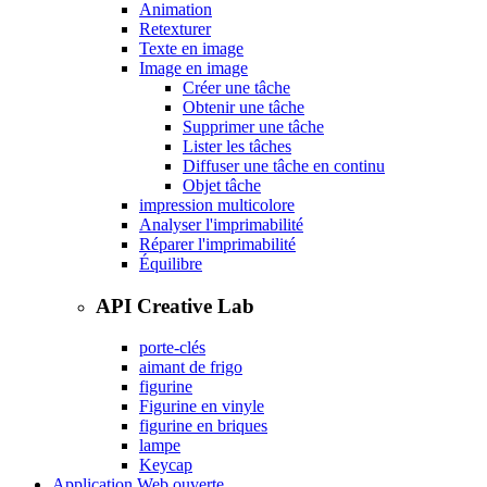
Animation
Retexturer
Texte en image
Image en image
Créer une tâche
Obtenir une tâche
Supprimer une tâche
Lister les tâches
Diffuser une tâche en continu
Objet tâche
impression multicolore
Analyser l'imprimabilité
Réparer l'imprimabilité
Équilibre
API Creative Lab
porte-clés
aimant de frigo
figurine
Figurine en vinyle
figurine en briques
lampe
Keycap
Application Web ouverte