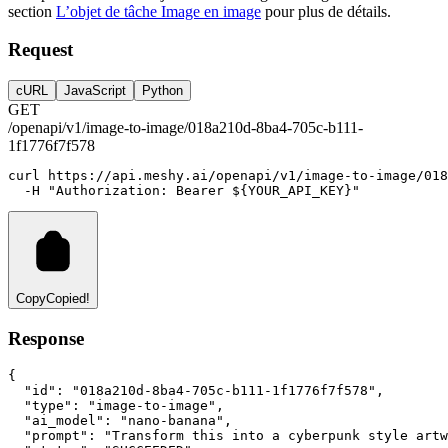
section
L’objet de tâche Image en image
pour plus de détails.
Request
cURL
JavaScript
Python
GET
/openapi/v1/image-to-image/018a210d-8ba4-705c-b111-
1f1776f7f578
curl
https://api.meshy.ai/openapi/v1/image-to-image/018
-H
"Authorization: Bearer ${YOUR_API_KEY}"
Copy
Copied!
Response
{
"id"
:
"018a210d-8ba4-705c-b111-1f1776f7f578"
,
"type"
:
"image-to-image"
,
"ai_model"
:
"nano-banana"
,
"prompt"
:
"Transform this into a cyberpunk style artw