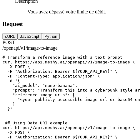
Description
Vous avez dépassé votre limite de débit.
Request
cURL
JavaScript
Python
POST
/openapi/v1/image-to-image
# Transform a reference image with a text prompt
curl
https://api.meshy.ai/openapi/v1/image-to-image
 \
-X
POST
 \
-H
"Authorization: Bearer ${YOUR_API_KEY}"
 \
-H
'Content-Type: application/json'
 \
-d
'{
    "ai_model": "nano-banana",
    "prompt": "Transform this into a cyberpunk style ar
    "reference_image_urls": [
      "<your publicly accessible image url or base64-en
    ]
  }'
## Using Data URI example
curl
https://api.meshy.ai/openapi/v1/image-to-image
 \
-X
POST
 \
-H
"Authorization: Bearer ${YOUR_API_KEY}"
 \