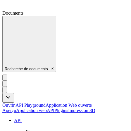
Documents
Recherche de documents...
K
Ouvrir API Playground
Application Web ouverte
Aperçu
Application web
API
Plugins
Impression 3D
API