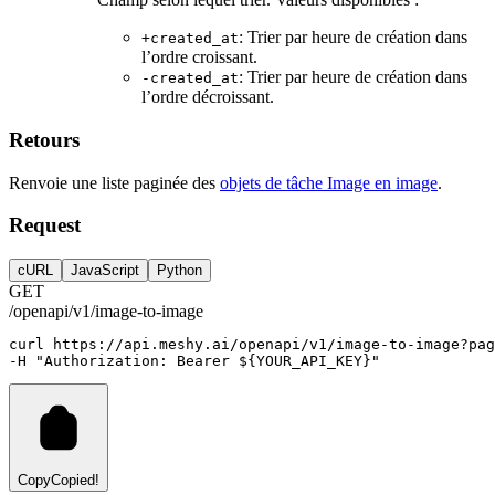
: Trier par heure de création dans
+created_at
l’ordre croissant.
: Trier par heure de création dans
-created_at
l’ordre décroissant.
Retours
Renvoie une liste paginée des
objets de tâche Image en image
.
Request
cURL
JavaScript
Python
GET
/openapi/v1/image-to-image
curl
https://api.meshy.ai/openapi/v1/image-to-image?pag
-H 
"Authorization: Bearer ${YOUR_API_KEY}"
Copy
Copied!