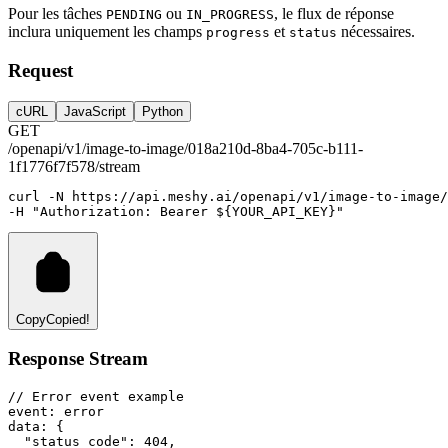
Pour les tâches
ou
, le flux de réponse
PENDING
IN_PROGRESS
inclura uniquement les champs
et
nécessaires.
progress
status
Request
cURL
JavaScript
Python
GET
/openapi/v1/image-to-image/018a210d-8ba4-705c-b111-
1f1776f7f578/stream
curl
-N
https://api.meshy.ai/openapi/v1/image-to-image/
-H 
"Authorization: Bearer ${YOUR_API_KEY}"
Copy
Copied!
Response Stream
// Error event example
event: error
data: {
  "status_code": 404,