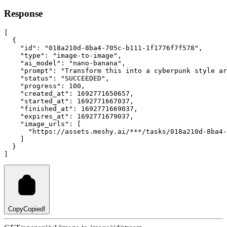
Response
[
  {
"id"
:
"018a210d-8ba4-705c-b111-1f1776f7f578"
,
"type"
:
"image-to-image"
,
"ai_model"
:
"nano-banana"
,
"prompt"
:
"Transform this into a cyberpunk style ar
"status"
:
"SUCCEEDED"
,
"progress"
:
100
,
"created_at"
:
1692771650657
,
"started_at"
:
1692771667037
,
"finished_at"
:
1692771669037
,
"expires_at"
:
1692771679037
,
"image_urls"
:
 [
"https://assets.meshy.ai/***/tasks/018a210d-8ba4-
    ]
  }
]
Copy
Copied!