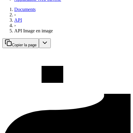
Documents
›
API
›
API Image en image
Copier la page