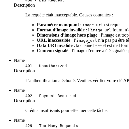
400 - Bad Request
Description
La requête était inacceptable. Causes courantes :
Paramètre manquant
:
est requis.
image_url
Format d’image invalide
: l’
fourni n’
image_url
Dimensions d’image hors plage
: l’image est tro
URL inaccessible
: l’
n’a pas pu être t
image_url
Data URI invalide
: la chaîne base64 est mal for
Contenu signalé
: l’image d’entrée a été signalée
Name
401 - Unauthorized
Description
L’authentification a échoué. Veuillez vérifier votre clé AP
Name
402 - Payment Required
Description
Crédits insuffisants pour effectuer cette tâche.
Name
429 - Too Many Requests