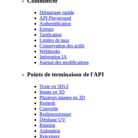
Commencer
Démarrage rapide
API Playground
Authentification
Erreurs
Tarification
Limites de taux
Conservation des actifs
Webhooks
Intégration IA
Journal des modifications
Points de terminaison de l'API
Texte en 3D
v2
Image en 3D
Plusieurs images en 3D
Remesh
Convertir
Redimensionner
Dépliage UV
Rigging
Animation
Retexturer