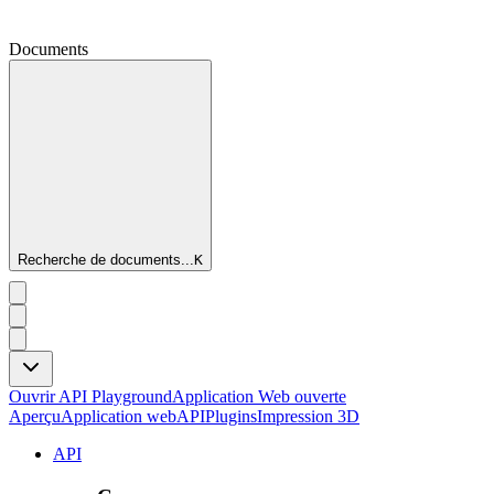
Documents
Recherche de documents...
K
Ouvrir API Playground
Application Web ouverte
Aperçu
Application web
API
Plugins
Impression 3D
API