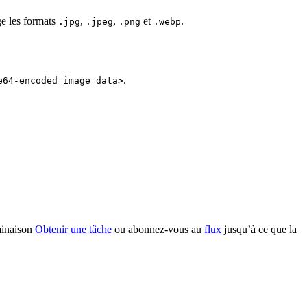
ge les formats
,
,
et
.
.jpg
.jpeg
.png
.webp
.
e64-encoded image data>
rminaison
Obtenir une tâche
ou abonnez-vous au
flux
jusqu’à ce que la