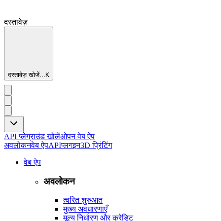
दस्तावेज़
दस्तावेज़ खोजें...
K
API प्लेग्राउंड खोलें
ओपन वेब ऐप
अवलोकन
वेब ऐप
API
प्लगइन
3D प्रिंटिंग
वेब ऐप
अवलोकन
त्वरित शुरुआत
मुख्य अवधारणाएँ
मूल्य निर्धारण और क्रेडिट