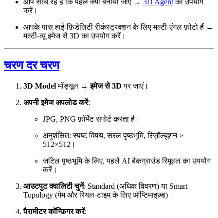
आप सोच रहे हैं कि पहले क्या बनाया जाए →
3D Agent
का उपयोग
करें।
आपके पास हाई-फ़िडेलिटी रीकंस्ट्रक्शन के लिए मल्टी-एंगल फ़ोटो हैं →
मल्टी-व्यू इमेज से 3D का उपयोग करें।
चरण दर चरण
3D Model
मॉड्यूल →
इमेज से 3D
पर जाएं।
अपनी इमेज अपलोड करें
:
JPG, PNG फ़ॉर्मेट सपोर्ट करता है।
अनुशंसित: स्पष्ट विषय, सरल पृष्ठभूमि, रिज़ॉल्यूशन ≥
512×512।
जटिल पृष्ठभूमि के लिए, पहले AI बैकग्राउंड रिमूवल का उपयोग
करें।
आउटपुट क्वालिटी चुनें
: Standard (अधिक विवरण) या Smart
Topology (गेम और रियल-टाइम के लिए ऑप्टिमाइज़्ड)।
पैरामीटर कॉन्फ़िगर करें
: