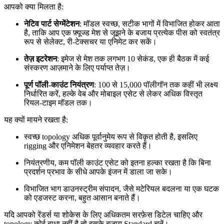
आपको क्या मिलता है:
नेटिव पार्ट सेग्मेंटेशन
: मॉडल स्वच्छ, सटीक भागों में विभाजित होकर आता
है, ताकि आप एक फ़्यूज्ड मेश से जूझने के बजाय प्रत्येक पीस को स्वतंत्र
रूप से सेलेक्ट, री-टेक्सचर या एनिमेट कर सकें।
तेज़ इटरेशन
: इमेज से मेश तक लगभग 10 सेकंड, एक ही बैठक में कई
संस्करण आज़माने के लिए पर्याप्त तेज़।
पूर्ण पॉली-काउंट नियंत्रण
: 100 से 15,000 पॉलीगॉन तक कहीं भी लक्ष्य
निर्धारित करें, हल्के वेब और मोबाइल एसेट से लेकर अधिक विस्तृत
रियल-टाइम मॉडल तक।
यह क्यों मायने रखता है:
स्वच्छ topology अधिक पूर्वानुमेय रूप से विकृत होती है, इसलिए
rigging और एनिमेशन बेहतर व्यवहार करते हैं।
नियंत्रणीय, कम पॉली काउंट एसेट को इतना हल्का रखता है कि बिना
प्रदर्शन प्रभाव के सीधे आपके इंजन में डाला जा सके।
विभाजित भाग डाउनस्ट्रीम संपादन, जैसे मटेरियल बदलना या एक घटक
को एडजस्ट करना, बहुत आसान बनाते हैं।
यदि आपको रेंडर्स या शोकेस के लिए अधिकतम सरफ़ेस डिटेल चाहिए और
topology कोई बाधा नहीं है तो इसके बजाय Standard चुनें।