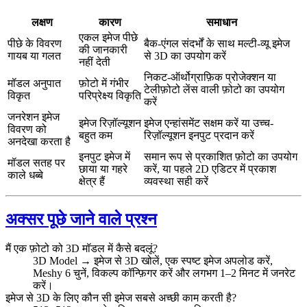
लक्षण
कारण
समाधान
एकल इमेज पीछे
पीछे के विवरण
बैक-एंगल संदर्भों के साथ मल्टी-व्यू इमेज
की जानकारी
गायब या गलत
से 3D का उपयोग करें
नहीं देती
निकट-ऑर्थोग्राफ़िक प्रोजेक्शन या
मॉडल अनुपात
फ़ोटो में गंभीर
टेलीफ़ोटो लेंस वाली फ़ोटो का उपयोग
विकृत
परिप्रेक्ष्य विकृति
करें
जनरेशन इमेज
इमेज रिज़ॉल्यूशन
इमेज एन्हांसमेंट सक्षम करें या उच्च-
विवरण को
बहुत कम
रिज़ॉल्यूशन इनपुट प्रदान करें
अनदेखा करता है
इनपुट इमेज में
समान रूप से प्रकाशित फ़ोटो का उपयोग
मॉडल सतह पर
छाया या गहरे
करें, या पहले 2D एडिटर में प्रकाश
काले धब्बे
क्षेत्र हैं
व्यवस्था सही करें
अक्सर पूछे जाने वाले प्रश्न
मैं एक फ़ोटो को 3D मॉडल में कैसे बदलूं?
3D Model → इमेज से 3D खोलें, एक स्पष्ट इमेज अपलोड करें,
Meshy 6 चुनें, विकल्प कॉन्फ़िगर करें और लगभग 1–2 मिनट में जनरेट
करें।
इमेज से 3D के लिए कौन सी इमेज सबसे अच्छी काम करती है?