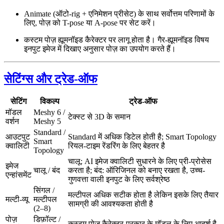
Animate (ऑटो-rig + एनिमेशन प्रीसेट) के साथ सर्वोत्तम परिणामों के
लिए, पोज़ को T-pose या A-pose पर सेट करें।
कस्टम पोज़ ह्यूमनॉइड कैरेक्टर पर लागू होता है। गैर-ह्यूमनॉइड विषय
इनपुट इमेज में दिखाए अनुसार पोज़ का उपयोग करते हैं।
सेटिंग्स और ट्रेड-ऑफ
सेटिंग
विकल्प
ट्रेड-ऑफ
मॉडल
Meshy 6 /
टेक्स्ट से 3D के समान
वर्शन
Meshy 5
Standard /
आउटपुट
Standard में अधिक डिटेल होती है; Smart Topology
Smart
क्वालिटी
रियल-टाइम रेंडरिंग के लिए बेहतर है
Topology
चालू: AI इमेज क्वालिटी सुधारने के लिए प्री-प्रोसेस
इमेज
चालू / बंद
करता है; बंद: ऑरिजिनल को बनाए रखता है, उच्च-
एन्हांसमेंट
गुणवत्ता वाली इनपुट के लिए सर्वश्रेष्ठ
सिंगल /
मल्टीपल अधिक सटीक होता है लेकिन इसके लिए तैयार
मल्टी-व्यू
मल्टीपल
सामग्री की आवश्यकता होती है
(2–8)
पोज़
डिफ़ॉल्ट /
कस्टम पोज़ कैरेक्टर-प्रकार के मॉडल के लिए आदर्श है