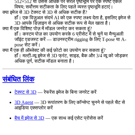
512×512 या उससे अधिक पर सरल पृष्ठभूमि पर एक स्पष्ट एकल
विषय; सर्वोत्तम सटीकता के लिए पहले व्यस्त पृष्ठभूमि हटाएं।
क्या इमेज से 3D टेक्स्ट से 3D से अधिक सटीक है?
हाँ। एक विज़ुअल संदर्भ AI को एक स्पष्ट लक्ष्य देता है, इसलिए इमेज से
3D आपके डिज़ाइन से अधिक सटीक रूप से मेल खाता है।
क्या मैं एक विशिष्ट पोज़ में मॉडल जनरेट कर सकता हूं?
हाँ। कस्टम पोज़ का उपयोग करके 6 प्रीसेट में से चुनें या मैन्युअली
जॉइंट एडजस्ट करें — डाउनस्ट्रीम rigging के लिए T-pose या A-
pose सेट करें।
क्या मैं एक ही ऑब्जेक्ट की कई फ़ोटो का उपयोग कर सकता हूं?
हाँ। मल्टी-व्यू इमेज से 3D फ्रंट, साइड, बैक और 3/4 व्यू को जोड़कर
अधिक पूर्ण, सटीक मॉडल बनाता है।
संबंधित लिंक
टेक्स्ट से 3D
— रेफरेंस इमेज के बिना जनरेट करें
3D Agent
— 3D रूपांतरण के लिए कॉन्सेप्ट चुनने से पहले चैट से
आइडिया एक्सप्लोर करें
बैच में इमेज से 3D
— एक साथ कई एसेट प्रोसेस करें