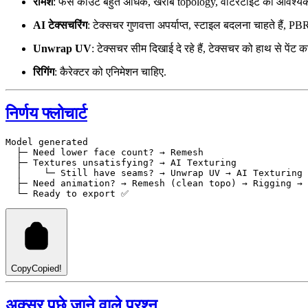
रीमेश
: फेस काउंट बहुत अधिक, खराब topology, वॉटरटाइट की आवश्यकता
AI टेक्सचरिंग
: टेक्सचर गुणवत्ता अपर्याप्त, स्टाइल बदलना चाहते हैं, PB
Unwrap UV
: टेक्सचर सीम दिखाई दे रहे हैं, टेक्सचर को हाथ से पेंट क
रिगिंग
: कैरेक्टर को एनिमेशन चाहिए.
निर्णय फ्लोचार्ट
Model generated

  ├─ Need lower face count? → Remesh

  ├─ Textures unsatisfying? → AI Texturing

  │    └─ Still have seams? → Unwrap UV → AI Texturing

  ├─ Need animation? → Remesh (clean topo) → Rigging → 
Copy
Copied!
अक्सर पूछे जाने वाले प्रश्न