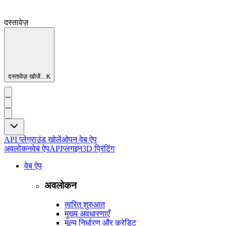
दस्तावेज़
दस्तावेज़ खोजें...
K
API प्लेग्राउंड खोलें
ओपन वेब ऐप
अवलोकन
वेब ऐप
API
प्लगइन
3D प्रिंटिंग
वेब ऐप
अवलोकन
त्वरित शुरुआत
मुख्य अवधारणाएँ
मूल्य निर्धारण और क्रेडिट