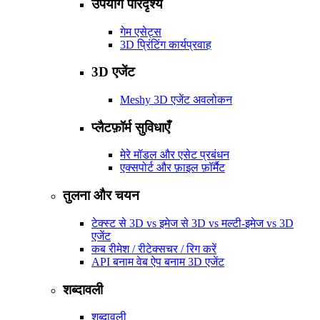
उपयोग परिदृश्य
गेम एसेट्स
3D प्रिंटिंग कार्यप्रवाह
3D एजेंट
Meshy 3D एजेंट अवलोकन
प्लैटफ़ॉर्म सुविधाएँ
मेरे मॉडल और एसेट प्रबंधन
एक्सपोर्ट और फ़ाइल फ़ॉर्मैट
तुलना और चयन
टेक्स्ट से 3D vs इमेज से 3D vs मल्टी-इमेज vs 3D
एजेंट
कब रीमेश / रीटेक्सचर / रिग करें
API बनाम वेब ऐप बनाम 3D एजेंट
शब्दावली
शब्दावली