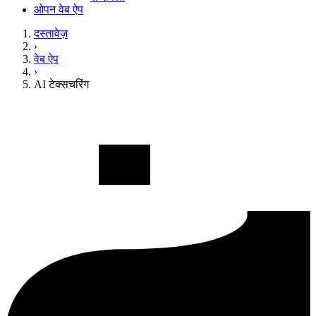
ओपन वेब ऐप
दस्तावेज़
›
वेब ऐप
›
AI टेक्सचरिंग