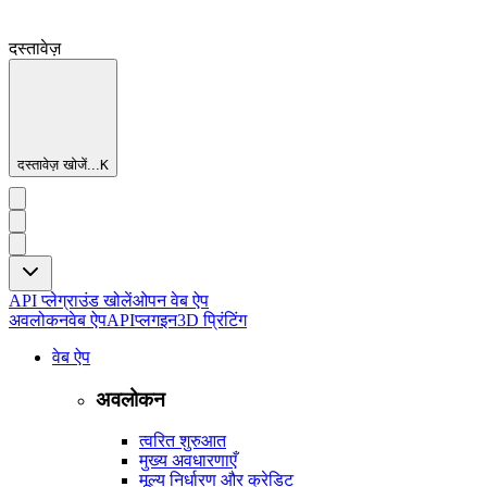
दस्तावेज़
दस्तावेज़ खोजें...
K
API प्लेग्राउंड खोलें
ओपन वेब ऐप
अवलोकन
वेब ऐप
API
प्लगइन
3D प्रिंटिंग
वेब ऐप
अवलोकन
त्वरित शुरुआत
मुख्य अवधारणाएँ
मूल्य निर्धारण और क्रेडिट