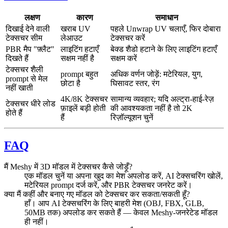
लक्षण
कारण
समाधान
दिखाई देने वाली
खराब UV
पहले Unwrap UV चलाएँ, फिर दोबारा
टेक्सचर सीम
लेआउट
टेक्सचर करें
PBR मैप "फ़्लैट"
लाइटिंग हटाएँ
बेक्ड शैडो हटाने के लिए लाइटिंग हटाएँ
दिखते हैं
सक्षम नहीं है
सक्षम करें
टेक्सचर शैली
prompt बहुत
अधिक वर्णन जोड़ें: मटेरियल, युग,
prompt से मेल
छोटा है
घिसावट स्तर, रंग
नहीं खाती
4K/8K टेक्सचर
सामान्य व्यवहार; यदि अल्ट्रा-हाई-रेज़
टेक्सचर धीरे लोड
फ़ाइलें बड़ी होती
की आवश्यकता नहीं है तो 2K
होते हैं
हैं
रिज़ॉल्यूशन चुनें
FAQ
मैं Meshy में 3D मॉडल में टेक्सचर कैसे जोड़ूँ?
एक मॉडल चुनें या अपना खुद का मेश अपलोड करें, AI टेक्सचरिंग खोलें,
मटेरियल prompt दर्ज करें, और PBR टेक्सचर जनरेट करें।
क्या मैं कहीं और बनाए गए मॉडल को टेक्सचर कर सकता/सकती हूँ?
हाँ। आप AI टेक्सचरिंग के लिए बाहरी मेश (OBJ, FBX, GLB,
50MB तक) अपलोड कर सकते हैं — केवल Meshy-जनरेटेड मॉडल
ही नहीं।