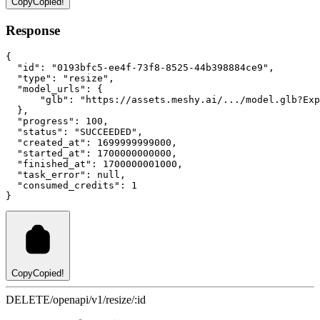
Copy
Copied!
Response
{
"id"
:
"0193bfc5-ee4f-73f8-8525-44b398884ce9"
,
"type"
:
"resize"
,
"model_urls"
:
 {
"glb"
:
"https://assets.meshy.ai/.../model.glb?Exp
  }
,
"progress"
:
100
,
"status"
:
"SUCCEEDED"
,
"created_at"
:
1699999999000
,
"started_at"
:
1700000000000
,
"finished_at"
:
1700000001000
,
"task_error"
:
null
,
"consumed_credits"
:
1
}
Copy
Copied!
DELETE
/openapi/v1/resize/:id