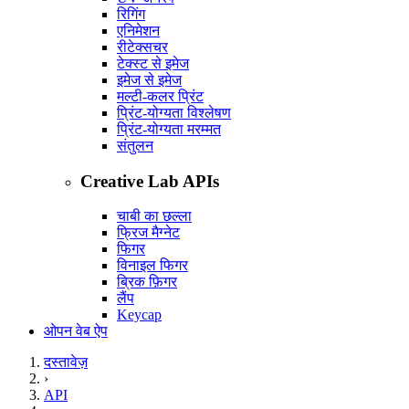
रिगिंग
एनिमेशन
रीटेक्सचर
टेक्स्ट से इमेज
इमेज से इमेज
मल्टी-कलर प्रिंट
प्रिंट-योग्यता विश्लेषण
प्रिंट-योग्यता मरम्मत
संतुलन
Creative Lab APIs
चाबी का छल्ला
फ्रिज मैग्नेट
फिगर
विनाइल फिगर
ब्रिक फ़िगर
लैंप
Keycap
ओपन वेब ऐप
दस्तावेज़
›
API