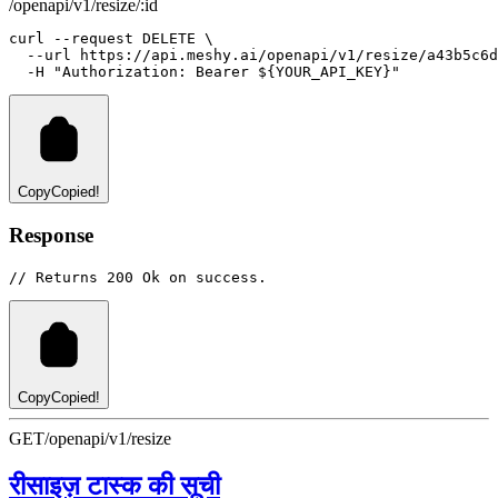
/openapi/v1/resize/:id
curl
--request
DELETE
 \
--url
https://api.meshy.ai/openapi/v1/resize/a43b5c6d
-H
"Authorization: Bearer ${YOUR_API_KEY}"
Copy
Copied!
Response
// Returns 200 Ok on success.
Copy
Copied!
GET
/openapi/v1/resize
रीसाइज़ टास्क की सूची