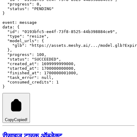
"progress"
: 
0
,
"status"
: 
"PENDING"
}
event
:
 message
data
:
 {
"id"
: 
"0193bfc5-ee4f-73f8-8525-44b398884ce9"
,
"type"
: 
"resize"
,
"model_urls"
: {
"glb"
:
"https://assets.meshy.ai/.../model.glb?Expir
  }
,
"progress"
: 
100
,
"status"
: 
"SUCCEEDED"
,
"created_at"
: 
1699999999000
,
"started_at"
: 
1700000000000
,
"finished_at"
: 
1700000001000
,
"task_error"
: 
null
,
"consumed_credits"
: 
1
}
Copy
Copied!
रीसाइज़ टास्क ऑब्जेक्ट