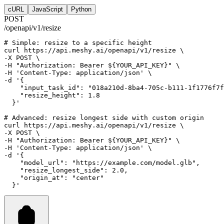
cURL
JavaScript
Python
POST
/openapi/v1/resize
# Simple: resize to a specific height
curl
https://api.meshy.ai/openapi/v1/resize
 \
-X 
POST
 \
-H 
"Authorization: Bearer ${YOUR_API_KEY}"
 \
-H 
'Content-Type: application/json'
 \
-d 
'{
    "input_task_id": "018a210d-8ba4-705c-b111-1f1776f7f
    "resize_height": 1.8
  }'
# Advanced: resize longest side with custom origin
curl
https://api.meshy.ai/openapi/v1/resize
 \
-X 
POST
 \
-H 
"Authorization: Bearer ${YOUR_API_KEY}"
 \
-H 
'Content-Type: application/json'
 \
-d 
'{
    "model_url": "https://example.com/model.glb",
    "resize_longest_side": 2.0,
    "origin_at": "center"
  }'