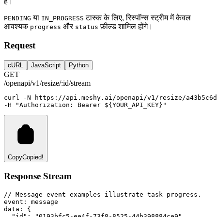
है।
या
टास्क के लिए, रिस्पॉन्स स्ट्रीम में केवल
PENDING
IN_PROGRESS
आवश्यक
और
फ़ील्ड शामिल होंगे।
progress
status
Request
cURL
JavaScript
Python
GET
/openapi/v1/resize/:id/stream
curl
-N
https://api.meshy.ai/openapi/v1/resize/a43b5c6
-H 
"Authorization: Bearer ${YOUR_API_KEY}"
Copy
Copied!
Response Stream
// Message event examples illustrate task progress.
event
:
 message
data
:
 {
"id"
: 
"0193bfc5-ee4f-73f8-8525-44b398884ce9"
,