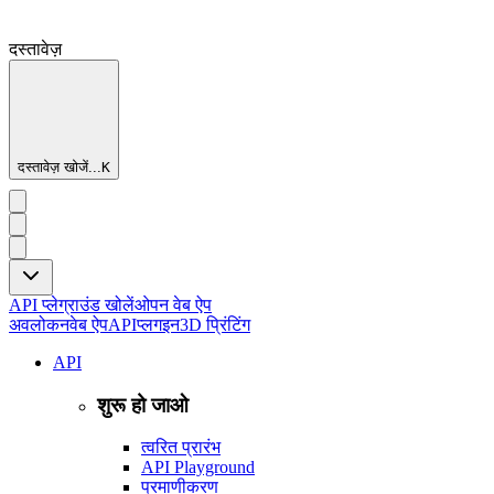
दस्तावेज़
दस्तावेज़ खोजें...
K
API प्लेग्राउंड खोलें
ओपन वेब ऐप
अवलोकन
वेब ऐप
API
प्लगइन
3D प्रिंटिंग
API
शुरू हो जाओ
त्वरित प्रारंभ
API Playground
प्रमाणीकरण