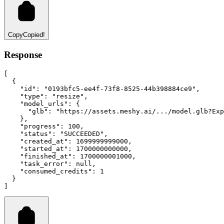
Copy
Copied!
Response
[
  {
"id"
:
"0193bfc5-ee4f-73f8-8525-44b398884ce9"
,
"type"
:
"resize"
,
"model_urls"
:
 {
"glb"
:
"https://assets.meshy.ai/.../model.glb?Exp
    }
,
"progress"
:
100
,
"status"
:
"SUCCEEDED"
,
"created_at"
:
1699999999000
,
"started_at"
:
1700000000000
,
"finished_at"
:
1700000001000
,
"task_error"
:
null
,
"consumed_credits"
:
1
  }
]