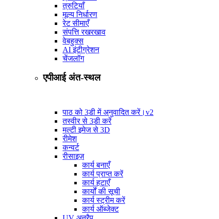
त्रुटियाँ
मूल्य निर्धारण
रेट सीमाएँ
संपत्ति रखरखाव
वेबहुक्स
AI इंटीग्रेशन
चेंजलॉग
एपीआई अंत-स्थल
पाठ को 3डी में अनुवादित करें।
v2
तस्वीर से 3डी करें
मल्टी इमेज से 3D
रीमेश
कन्वर्ट
रीसाइज़
कार्य बनाएँ
कार्य प्राप्त करें
कार्य हटाएँ
कार्यों की सूची
कार्य स्ट्रीम करें
कार्य ऑब्जेक्ट
UV अनरैप