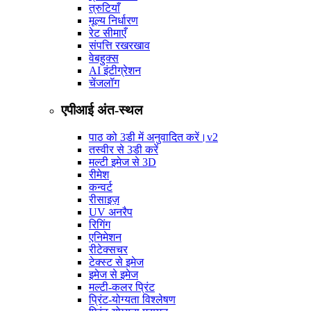
त्रुटियाँ
मूल्य निर्धारण
रेट सीमाएँ
संपत्ति रखरखाव
वेबहुक्स
AI इंटीग्रेशन
चेंजलॉग
एपीआई अंत-स्थल
पाठ को 3डी में अनुवादित करें।
v2
तस्वीर से 3डी करें
मल्टी इमेज से 3D
रीमेश
कन्वर्ट
रीसाइज़
UV अनरैप
रिगिंग
एनिमेशन
रीटेक्सचर
टेक्स्ट से इमेज
इमेज से इमेज
मल्टी-कलर प्रिंट
प्रिंट-योग्यता विश्लेषण