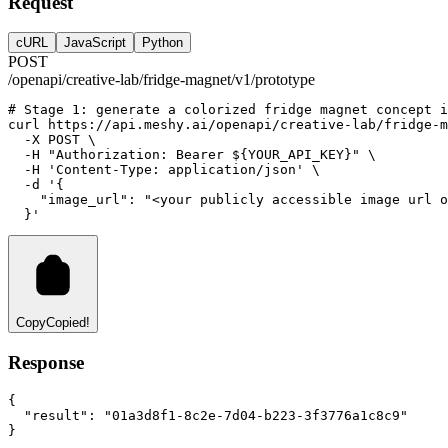
Request
cURL
JavaScript
Python
POST
/openapi/creative-lab/fridge-magnet/v1/prototype
# Stage 1: generate a colorized fridge magnet concept i
curl
https://api.meshy.ai/openapi/creative-lab/fridge-m
-X
POST
 \
-H
"Authorization: Bearer ${YOUR_API_KEY}"
 \
-H
'Content-Type: application/json'
 \
-d
'{
    "image_url": "<your publicly accessible image url o
  }'
Copy
Copied!
Response
{
"result"
:
"01a3d8f1-8c2e-7d04-b223-3f3776a1c8c9"
}