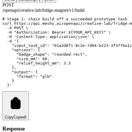
POST
/openapi/creative-lab/fridge-magnet/v1/build
# Stage 2: chain build off a succeeded prototype task
curl
https://api.meshy.ai/openapi/creative-lab/fridge-m
-X
POST
 \
-H
"Authorization: Bearer ${YOUR_API_KEY}"
 \
-H
'Content-Type: application/json'
 \
-d
'{
    "input_task_id": "01a3d8f1-8c2e-7d04-b223-3f3776a1c
    "options": {
      "badge_shape": "rounded-rect",
      "size_mm": 60,
      "relief_height_mm": 3.3
    },
    "output": {
      "format": "glb"
    }
  }'
Copy
Copied!
Response