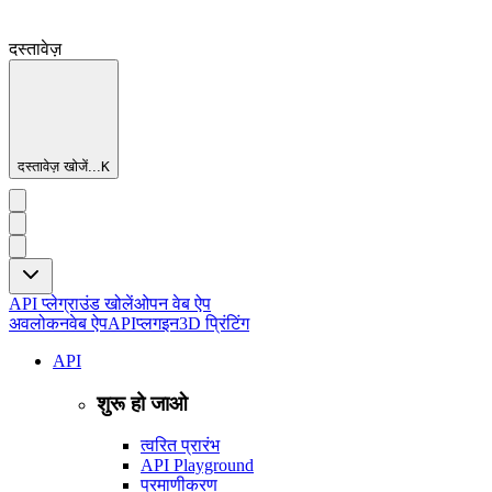
दस्तावेज़
दस्तावेज़ खोजें...
K
API प्लेग्राउंड खोलें
ओपन वेब ऐप
अवलोकन
वेब ऐप
API
प्लगइन
3D प्रिंटिंग
API
शुरू हो जाओ
त्वरित प्रारंभ
API Playground
प्रमाणीकरण