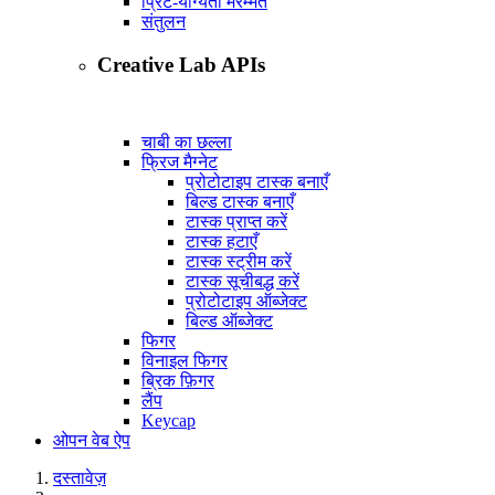
प्रिंट-योग्यता मरम्मत
संतुलन
Creative Lab APIs
चाबी का छल्ला
फ्रिज मैग्नेट
प्रोटोटाइप टास्क बनाएँ
बिल्ड टास्क बनाएँ
टास्क प्राप्त करें
टास्क हटाएँ
टास्क स्ट्रीम करें
टास्क सूचीबद्ध करें
प्रोटोटाइप ऑब्जेक्ट
बिल्ड ऑब्जेक्ट
फिगर
विनाइल फिगर
ब्रिक फ़िगर
लैंप
Keycap
ओपन वेब ऐप
दस्तावेज़