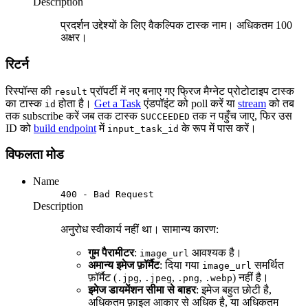
Description
प्रदर्शन उद्देश्यों के लिए वैकल्पिक टास्क नाम। अधिकतम 100
अक्षर।
रिटर्न
रिस्पॉन्स की
प्रॉपर्टी में नए बनाए गए फ्रिज मैग्नेट प्रोटोटाइप टास्क
result
का टास्क
होता है।
Get a Task
एंडपॉइंट को poll करें या
stream
को तब
id
तक subscribe करें जब तक टास्क
तक न पहुँच जाए, फिर उस
SUCCEEDED
ID को
build endpoint
में
के रूप में पास करें।
input_task_id
विफलता मोड
Name
400 - Bad Request
Description
अनुरोध स्वीकार्य नहीं था। सामान्य कारण:
गुम पैरामीटर
:
आवश्यक है।
image_url
अमान्य इमेज फ़ॉर्मैट
: दिया गया
समर्थित
image_url
फ़ॉर्मैट (
,
,
,
) नहीं है।
.jpg
.jpeg
.png
.webp
इमेज डायमेंशन सीमा से बाहर
: इमेज बहुत छोटी है,
अधिकतम फ़ाइल आकार से अधिक है, या अधिकतम