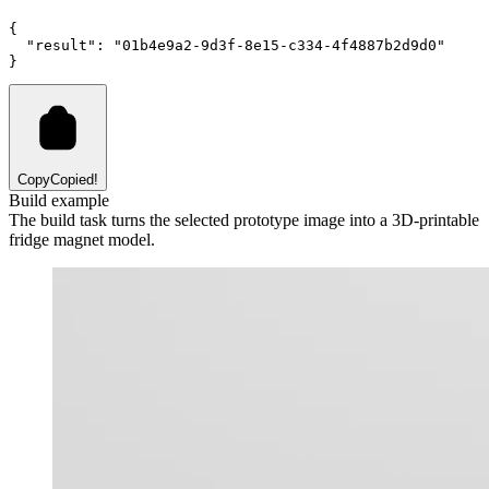
{
"result"
:
"01b4e9a2-9d3f-8e15-c334-4f4887b2d9d0"
}
Copy
Copied!
Build example
The build task turns the selected prototype image into a 3D-printable
fridge magnet model.