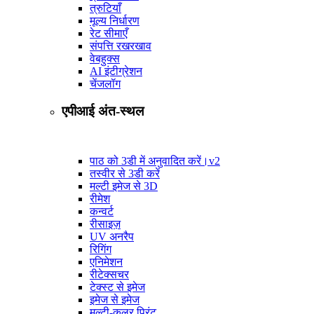
त्रुटियाँ
मूल्य निर्धारण
रेट सीमाएँ
संपत्ति रखरखाव
वेबहुक्स
AI इंटीग्रेशन
चेंजलॉग
एपीआई अंत-स्थल
पाठ को 3डी में अनुवादित करें।
v2
तस्वीर से 3डी करें
मल्टी इमेज से 3D
रीमेश
कन्वर्ट
रीसाइज़
UV अनरैप
रिगिंग
एनिमेशन
रीटेक्सचर
टेक्स्ट से इमेज
इमेज से इमेज
मल्टी-कलर प्रिंट