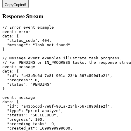
Copy
Copied!
Response Stream
// Error event example
event
:
 error
data
:
 {
"status_code"
: 
404
,
"message"
: 
"Task not found"
}
// Message event examples illustrate task progress.
// For PENDING or IN_PROGRESS tasks, the response strea
event
:
 message
data
:
 {
"id"
: 
"a43b5c6d-7e8f-901a-234b-567c890d1e2f"
,
"progress"
: 
0
,
"status"
: 
"PENDING"
}
event
:
 message
data
:
 {
"id"
: 
"a43b5c6d-7e8f-901a-234b-567c890d1e2f"
,
"type"
: 
"print-analyze"
,
"status"
: 
"SUCCEEDED"
,
"progress"
: 
100
,
"preceding_tasks"
: 
0
,
"created_at"
: 
1699999999000
,