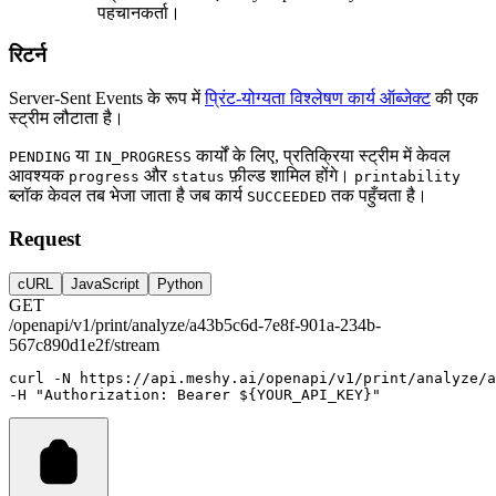
पहचानकर्ता।
रिटर्न
Server-Sent Events के रूप में
प्रिंट-योग्यता विश्लेषण कार्य ऑब्जेक्ट
की एक
स्ट्रीम लौटाता है।
या
कार्यों के लिए, प्रतिक्रिया स्ट्रीम में केवल
PENDING
IN_PROGRESS
आवश्यक
और
फ़ील्ड शामिल होंगे।
progress
status
printability
ब्लॉक केवल तब भेजा जाता है जब कार्य
तक पहुँचता है।
SUCCEEDED
Request
cURL
JavaScript
Python
GET
/openapi/v1/print/analyze/a43b5c6d-7e8f-901a-234b-
567c890d1e2f/stream
curl
-N
https://api.meshy.ai/openapi/v1/print/analyze/
-H 
"Authorization: Bearer ${YOUR_API_KEY}"