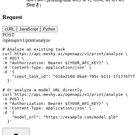
लिया है।
Request
cURL
JavaScript
Python
POST
/openapi/v1/print/analyze
# Analyze an existing task
curl
https://api.meshy.ai/openapi/v1/print/analyze
 \
-X 
POST
 \
-H 
"Authorization: Bearer ${YOUR_API_KEY}"
 \
-H 
'Content-Type: application/json'
 \
-d 
'{
    "input_task_id": "018a210d-8ba4-705c-b111-1f1776f7f
  }'
# Or analyze a model URL directly
curl
https://api.meshy.ai/openapi/v1/print/analyze
 \
-X 
POST
 \
-H 
"Authorization: Bearer ${YOUR_API_KEY}"
 \
-H 
'Content-Type: application/json'
 \
-d 
'{
    "model_url": "https://example.com/model.glb"
  }'