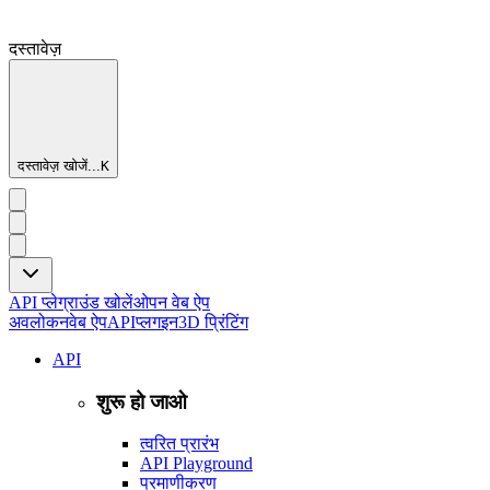
दस्तावेज़
दस्तावेज़ खोजें...
K
API प्लेग्राउंड खोलें
ओपन वेब ऐप
अवलोकन
वेब ऐप
API
प्लगइन
3D प्रिंटिंग
API
शुरू हो जाओ
त्वरित प्रारंभ
API Playground
प्रमाणीकरण