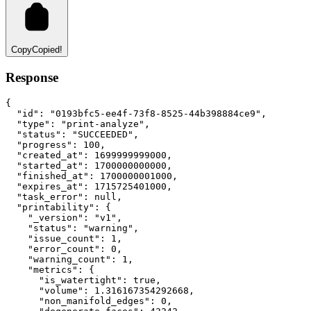
Copy
Copied!
Response
{
"id"
:
"0193bfc5-ee4f-73f8-8525-44b398884ce9"
,
"type"
:
"print-analyze"
,
"status"
:
"SUCCEEDED"
,
"progress"
:
100
,
"created_at"
:
1699999999000
,
"started_at"
:
1700000000000
,
"finished_at"
:
1700000001000
,
"expires_at"
:
1715725401000
,
"task_error"
:
null
,
"printability"
:
 {
"_version"
:
"v1"
,
"status"
:
"warning"
,
"issue_count"
:
1
,
"error_count"
:
0
,
"warning_count"
:
1
,
"metrics"
:
 {
"is_watertight"
:
true
,
"volume"
:
1.316167354292668
,
"non_manifold_edges"
:
0
,