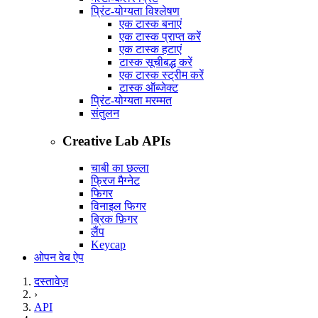
प्रिंट-योग्यता विश्लेषण
एक टास्क बनाएं
एक टास्क प्राप्त करें
एक टास्क हटाएं
टास्क सूचीबद्ध करें
एक टास्क स्ट्रीम करें
टास्क ऑब्जेक्ट
प्रिंट-योग्यता मरम्मत
संतुलन
Creative Lab APIs
चाबी का छल्ला
फ्रिज मैग्नेट
फिगर
विनाइल फिगर
ब्रिक फ़िगर
लैंप
Keycap
ओपन वेब ऐप
दस्तावेज़
›
API