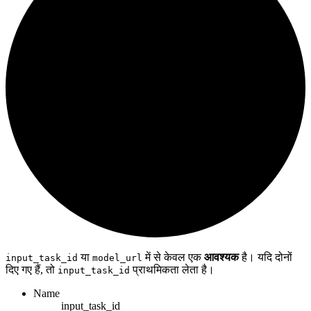
या
में से केवल एक
आवश्यक
है। यदि दोनों
input_task_id
model_url
दिए गए हैं, तो
प्राथमिकता लेता है।
input_task_id
Name
input_task_id