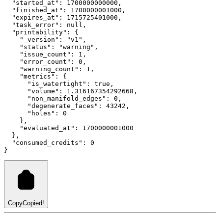
"started_at"
: 
1700000000000
,
"finished_at"
: 
1700000001000
,
"expires_at"
: 
1715725401000
,
"task_error"
: 
null
,
"printability"
: {
"_version"
:
"v1"
,
"status"
:
"warning"
,
"issue_count"
:
1
,
"error_count"
:
0
,
"warning_count"
:
1
,
"metrics"
:
 {
"is_watertight"
:
true
,
"volume"
:
1.316167354292668
,
"non_manifold_edges"
:
0
,
"degenerate_faces"
:
43242
,
"holes"
:
0
    }
,
"evaluated_at"
:
1700000001000
  }
,
"consumed_credits"
: 
0
}
Copy
Copied!