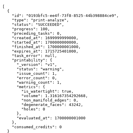
[
  {
"id"
:
"0193bfc5-ee4f-73f8-8525-44b398884ce9"
,
"type"
:
"print-analyze"
,
"status"
:
"SUCCEEDED"
,
"progress"
:
100
,
"preceding_tasks"
:
0
,
"created_at"
:
1699999999000
,
"started_at"
:
1700000000000
,
"finished_at"
:
1700000001000
,
"expires_at"
:
1715725401000
,
"task_error"
:
null
,
"printability"
:
 {
"_version"
:
"v1"
,
"status"
:
"warning"
,
"issue_count"
:
1
,
"error_count"
:
0
,
"warning_count"
:
1
,
"metrics"
:
 {
"is_watertight"
:
true
,
"volume"
:
1.316167354292668
,
"non_manifold_edges"
:
0
,
"degenerate_faces"
:
43242
,
"holes"
:
0
      }
,
"evaluated_at"
:
1700000001000
    }
,
"consumed_credits"
:
0
  }