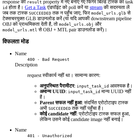
response की
property में नए बनाए गए फिगर बिल्ड टास्क का task
result
होता है।
Get a Task
एंडपॉइंट को poll करें या
stream
की सदस्यता लें
id
जब तक टास्क
तक न पहुँच जाए, फिर
से
SUCCEEDED
model_urls.glb
टेक्सचरयुक्त GLB डाउनलोड करें (या यदि आपकी downstream pipeline
OBJ को प्राथमिकता देती है, तो
और
model_urls.obj
से OBJ + MTL pair डाउनलोड करें)।
model_urls.mtl
विफलता मोड
Name
400 - Bad Request
Description
request स्वीकार्य नहीं था। सामान्य कारण:
अनुपस्थित पैरामीटर
:
आवश्यक है।
input_task_id
अमान्य UUID
:
मान्य UUID नहीं
input_task_id
है।
Parent सफल नहीं हुआ
: संदर्भित प्रोटोटाइप टास्क
अभी
तक नहीं पहुँचा है।
SUCCEEDED
कोई candidate नहीं
: प्रोटोटाइप टास्क सफल हुआ,
लेकिन उसने कोई candidate image नहीं बनाई।
Name
401 - Unauthorized