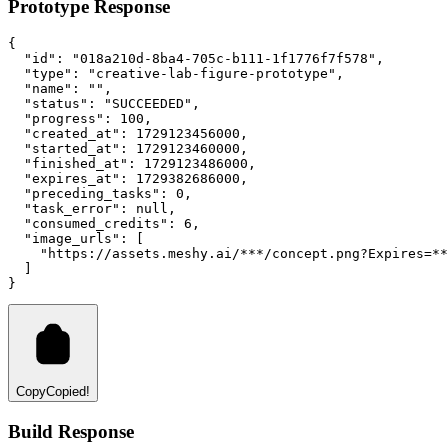
Prototype Response
{
"id"
:
"018a210d-8ba4-705c-b111-1f1776f7f578"
,
"type"
:
"creative-lab-figure-prototype"
,
"name"
:
""
,
"status"
:
"SUCCEEDED"
,
"progress"
:
100
,
"created_at"
:
1729123456000
,
"started_at"
:
1729123460000
,
"finished_at"
:
1729123486000
,
"expires_at"
:
1729382686000
,
"preceding_tasks"
:
0
,
"task_error"
:
null
,
"consumed_credits"
:
6
,
"image_urls"
:
 [
"https://assets.meshy.ai/***/concept.png?Expires=**
  ]
}
Copy
Copied!
Build Response