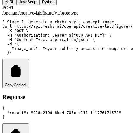
cURL
JavaScript
Python
POST
/openapi/creative-lab/figure/v1/prototype
# Stage 1: generate a chibi-style concept image
curl
https://api.meshy.ai/openapi/creative-lab/figure/v
-X
POST
 \
-H
"Authorization: Bearer ${YOUR_API_KEY}"
 \
-H
'Content-Type: application/json'
 \
-d
'{
    "image_url": "<your publicly accessible image url o
  }'
Copy
Copied!
Response
{
"result"
:
"018a210d-8ba4-705c-b111-1f1776f7f578"
}