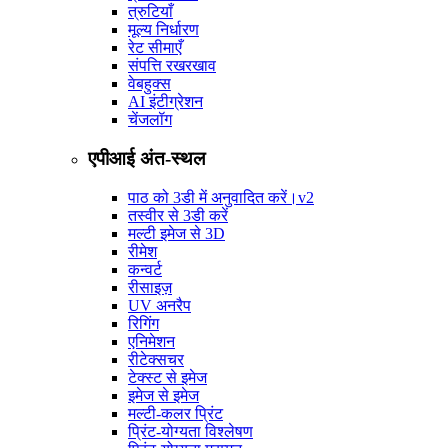
त्रुटियाँ
मूल्य निर्धारण
रेट सीमाएँ
संपत्ति रखरखाव
वेबहुक्स
AI इंटीग्रेशन
चेंजलॉग
एपीआई अंत-स्थल
पाठ को 3डी में अनुवादित करें।
v2
तस्वीर से 3डी करें
मल्टी इमेज से 3D
रीमेश
कन्वर्ट
रीसाइज़
UV अनरैप
रिगिंग
एनिमेशन
रीटेक्सचर
टेक्स्ट से इमेज
इमेज से इमेज
मल्टी-कलर प्रिंट
प्रिंट-योग्यता विश्लेषण