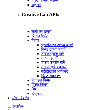
प्रिंट-योग्यता मरम्मत
संतुलन
Creative Lab APIs
चाबी का छल्ला
फ्रिज मैग्नेट
फिगर
प्रोटोटाइप टास्क बनाएँ
बिल्ड टास्क बनाएँ
टास्क प्राप्त करें
टास्क हटाएँ
टास्क स्ट्रीम करें
टास्क सूचीबद्ध करें
प्रोटोटाइप ऑब्जेक्ट
बिल्ड ऑब्जेक्ट
विनाइल फिगर
ब्रिक फ़िगर
लैंप
Keycap
ओपन वेब ऐप
दस्तावेज़