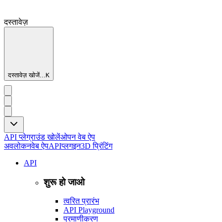
दस्तावेज़
दस्तावेज़ खोजें...
K
API प्लेग्राउंड खोलें
ओपन वेब ऐप
अवलोकन
वेब ऐप
API
प्लगइन
3D प्रिंटिंग
API
शुरू हो जाओ
त्वरित प्रारंभ
API Playground
प्रमाणीकरण