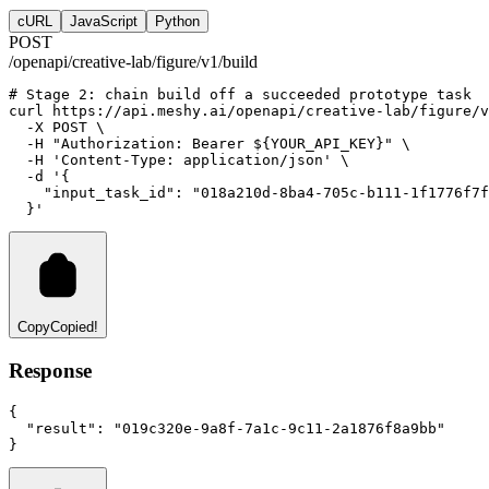
cURL
JavaScript
Python
POST
/openapi/creative-lab/figure/v1/build
# Stage 2: chain build off a succeeded prototype task
curl
https://api.meshy.ai/openapi/creative-lab/figure/v
-X
POST
 \
-H
"Authorization: Bearer ${YOUR_API_KEY}"
 \
-H
'Content-Type: application/json'
 \
-d
'{
    "input_task_id": "018a210d-8ba4-705c-b111-1f1776f7f
  }'
Copy
Copied!
Response
{
"result"
:
"019c320e-9a8f-7a1c-9c11-2a1876f8a9bb"
}