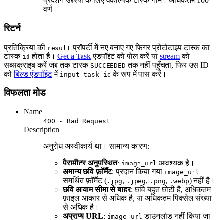
प्रदर्शन उद्देश्यों के लिए वैकल्पिक टास्क नाम। अधिकतम 100
वर्ण।
रिटर्न
प्रतिक्रिया की
प्रॉपर्टी में नए बनाए गए फिगर प्रोटोटाइप टास्क का
result
टास्क
होता है।
Get a Task
एंडपॉइंट को पोल करें या
stream
को
id
सब्सक्राइब करें जब तक टास्क
तक नहीं पहुँचता, फिर उस ID
SUCCEEDED
को
बिल्ड एंडपॉइंट
में
के रूप में पास करें।
input_task_id
विफलता मोड
Name
400 - Bad Request
Description
अनुरोध अस्वीकार्य था। सामान्य कारण:
पैरामीटर अनुपस्थित
:
आवश्यक है।
image_url
अमान्य छवि फ़ॉर्मैट
: प्रदान किया गया
image_url
समर्थित फ़ॉर्मैट (
,
,
,
) नहीं है।
.jpg
.jpeg
.png
.webp
छवि आयाम सीमा से बाहर
: छवि बहुत छोटी है, अधिकतम
फ़ाइल आकार से अधिक है, या अधिकतम पिक्सेल संख्या
से अधिक है।
अप्राप्य URL
:
डाउनलोड नहीं किया जा
image_url