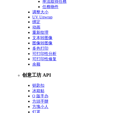
串流取得任務
任務物件
调整大小
UV Unwrap
绑定
动画
重新纹理
文本转图像
图像转图像
多色打印
可打印性分析
可打印性修复
余额
创意工坊 API
钥匙扣
冰箱贴
Q 版手办
方頭手辦
方塊小人
灯罩