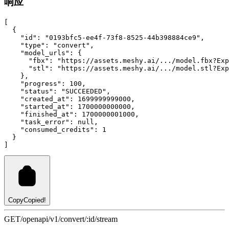
响应
[
  {
"id"
:
"0193bfc5-ee4f-73f8-8525-44b398884ce9"
,
"type"
:
"convert"
,
"model_urls"
:
 {
"fbx"
:
"https://assets.meshy.ai/.../model.fbx?Exp
"stl"
:
"https://assets.meshy.ai/.../model.stl?Exp
    }
,
"progress"
:
100
,
"status"
:
"SUCCEEDED"
,
"created_at"
:
1699999999000
,
"started_at"
:
1700000000000
,
"finished_at"
:
1700000001000
,
"task_error"
:
null
,
"consumed_credits"
:
1
  }
]
Copy
Copied!
GET
/openapi/v1/convert/:id/stream