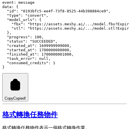
event
:
 message
data
:
 {
"id"
: 
"0193bfc5-ee4f-73f8-8525-44b398884ce9"
,
"type"
: 
"convert"
,
"model_urls"
: {
"fbx"
:
"https://assets.meshy.ai/.../model.fbx?Expir
"stl"
:
"https://assets.meshy.ai/.../model.stl?Expir
  }
,
"progress"
: 
100
,
"status"
: 
"SUCCEEDED"
,
"created_at"
: 
1699999999000
,
"started_at"
: 
1700000000000
,
"finished_at"
: 
1700000001000
,
"task_error"
: 
null
,
"consumed_credits"
: 
1
}
Copy
Copied!
格式轉換任務物件
格式轉換任務物件表示一個格式轉換作業。