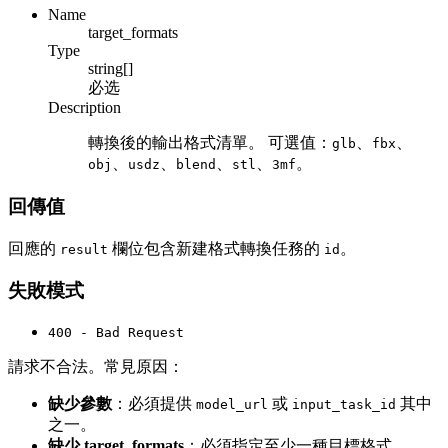
Name
target_formats
Type
string[]
必选
Description
轉換後的輸出格式清單。 可選值：
、
、
glb
fbx
、
、
、
、
。
obj
usdz
blend
stl
3mf
回傳值
回應的
欄位包含新建格式轉換任務的
。
result
id
失敗模式
400 - Bad Request
請求不合法。常見原因：
缺少參數
：必須提供
或
其中
model_url
input_task_id
之一。
缺少 target_formats
：必須指定至少一種目標格式。