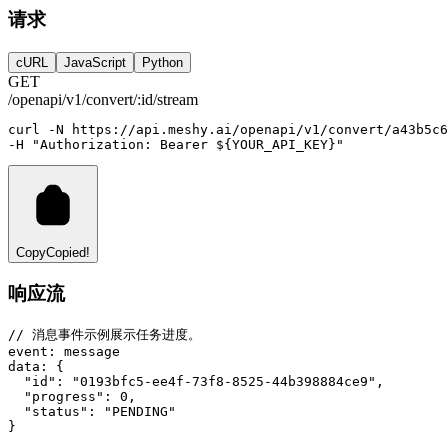
请求
cURL
JavaScript
Python
GET
/openapi/v1/convert/:id/stream
curl
-N
https://api.meshy.ai/openapi/v1/convert/a43b5c6
-H 
"Authorization: Bearer ${YOUR_API_KEY}"
Copy
Copied!
响应流
// 消息事件示例展示任务进度。
event
:
 message
data
:
 {
"id"
: 
"0193bfc5-ee4f-73f8-8525-44b398884ce9"
,
"progress"
: 
0
,
"status"
: 
"PENDING"
}