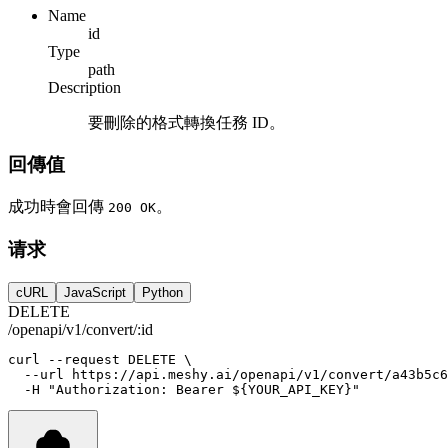
Name
id
Type
path
Description
要刪除的格式轉換任務 ID。
回傳值
成功時會回傳
。
200 OK
请求
cURL
JavaScript
Python
DELETE
/openapi/v1/convert/:id
curl
--request
DELETE
 \
--url
https://api.meshy.ai/openapi/v1/convert/a43b5c6
-H
"Authorization: Bearer ${YOUR_API_KEY}"