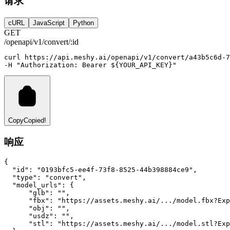
请求
cURL
JavaScript
Python
GET
/openapi/v1/convert/:id
curl
https://api.meshy.ai/openapi/v1/convert/a43b5c6d-7
-H 
"Authorization: Bearer ${YOUR_API_KEY}"
Copy
Copied!
响应
{
"id"
:
"0193bfc5-ee4f-73f8-8525-44b398884ce9"
,
"type"
:
"convert"
,
"model_urls"
:
 {
"glb"
:
""
,
"fbx"
:
"https://assets.meshy.ai/.../model.fbx?Exp
"obj"
:
""
,
"usdz"
:
""
,
"stl"
:
"https://assets.meshy.ai/.../model.stl?Exp