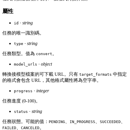
屬性
·
string
id
任務的唯一識別碼。
·
string
type
任務類型。值為
。
convert
·
object
model_urls
轉換後模型檔案的可下載 URL。只有
中指定
target_formats
的格式會包含 URL，其他格式屬性將為空字串。
·
integer
progress
任務進度 (0-100)。
·
string
status
任務狀態。可能的值：
、
、
、
PENDING
IN_PROGRESS
SUCCEEDED
、
。
FAILED
CANCELED