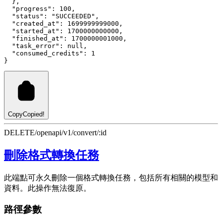
  }
,
"progress"
:
100
,
"status"
:
"SUCCEEDED"
,
"created_at"
:
1699999999000
,
"started_at"
:
1700000000000
,
"finished_at"
:
1700000001000
,
"task_error"
:
null
,
"consumed_credits"
:
1
}
Copy
Copied!
DELETE
/openapi/v1/convert/:id
刪除格式轉換任務
此端點可永久刪除一個格式轉換任務，包括所有相關的模型和
資料。此操作無法復原。
路徑參數