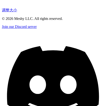
调整大小
©
2026
Meshy LLC. All rights reserved.
Join our Discord server