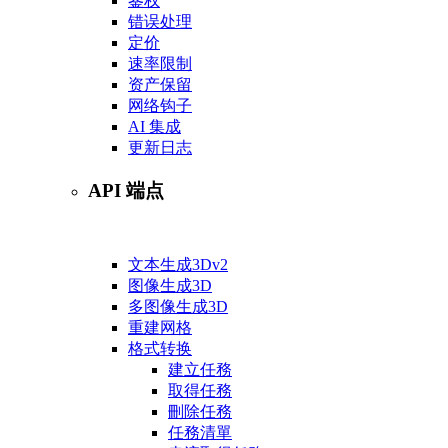
鉴权
错误处理
定价
速率限制
资产保留
网络钩子
AI 集成
更新日志
API 端点
文本生成3D
v2
图像生成3D
多图像生成3D
重建网格
格式转换
建立任務
取得任務
刪除任務
任務清單