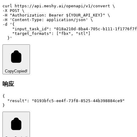
curl
https://api.meshy.ai/openapi/v1/convert
 \
-X 
POST
 \
-H 
"Authorization: Bearer ${YOUR_API_KEY}"
 \
-H 
'Content-Type: application/json'
 \
-d 
'{
    "input_task_id": "018a210d-8ba4-705c-b111-1f1776f7f
    "target_formats": ["fbx", "stl"]
  }'
Copy
Copied!
响应
{
"result"
:
"0193bfc5-ee4f-73f8-8525-44b398884ce9"
}