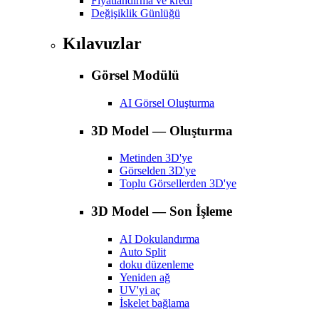
Fiyatlandırma ve kredi
Değişiklik Günlüğü
Kılavuzlar
Görsel Modülü
AI Görsel Oluşturma
3D Model — Oluşturma
Metinden 3D'ye
Görselden 3D'ye
Toplu Görsellerden 3D'ye
3D Model — Son İşleme
AI Dokulandırma
Auto Split
doku düzenleme
Yeniden ağ
UV'yi aç
İskelet bağlama