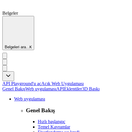
Belgeler
Belgeleri ara...
K
API Playground'u aç
Açık Web Uygulaması
Genel Bakış
Web uygulaması
API
Eklentiler
3D Baskı
Web uygulaması
Genel Bakış
Hızlı başlangıç
Temel Kavramlar