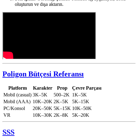
oluşturun ve dışa aktarın.
Poligon Bütçesi Referansı
Platform
Karakter
Prop
Çevre Parçası
Mobil (casual)
3K–5K
500–2K
1K–5K
Mobil (AAA)
10K–20K
2K–5K
5K–15K
PC/Konsol
20K–50K
5K–15K
10K–50K
VR
10K–30K
2K–8K
5K–20K
SSS