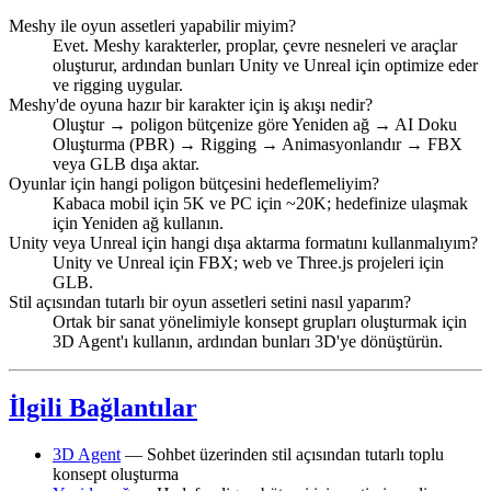
Meshy ile oyun assetleri yapabilir miyim?
Evet. Meshy karakterler, proplar, çevre nesneleri ve araçlar
oluşturur, ardından bunları Unity ve Unreal için optimize eder
ve rigging uygular.
Meshy'de oyuna hazır bir karakter için iş akışı nedir?
Oluştur → poligon bütçenize göre Yeniden ağ → AI Doku
Oluşturma (PBR) → Rigging → Animasyonlandır → FBX
veya GLB dışa aktar.
Oyunlar için hangi poligon bütçesini hedeflemeliyim?
Kabaca mobil için 5K ve PC için ~20K; hedefinize ulaşmak
için Yeniden ağ kullanın.
Unity veya Unreal için hangi dışa aktarma formatını kullanmalıyım?
Unity ve Unreal için FBX; web ve Three.js projeleri için
GLB.
Stil açısından tutarlı bir oyun assetleri setini nasıl yaparım?
Ortak bir sanat yönelimiyle konsept grupları oluşturmak için
3D Agent'ı kullanın, ardından bunları 3D'ye dönüştürün.
İlgili Bağlantılar
3D Agent
— Sohbet üzerinden stil açısından tutarlı toplu
konsept oluşturma