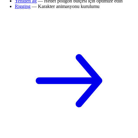
Yeniden ağ
— Hedef poligon bütçesi için optimize edin
Rigging
— Karakter animasyonu kurulumu