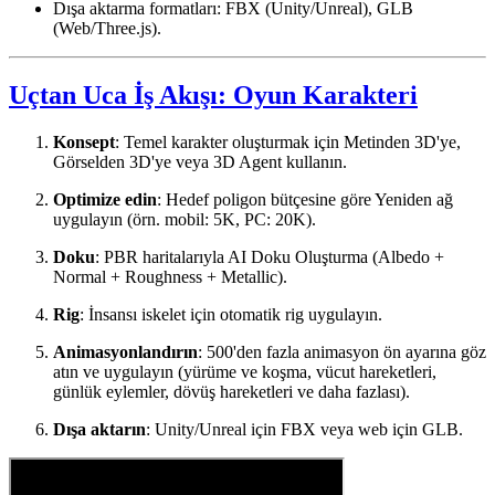
Dışa aktarma formatları: FBX (Unity/Unreal), GLB
(Web/Three.js).
Uçtan Uca İş Akışı: Oyun Karakteri
Konsept
: Temel karakter oluşturmak için Metinden 3D'ye,
Görselden 3D'ye veya 3D Agent kullanın.
Optimize edin
: Hedef poligon bütçesine göre Yeniden ağ
uygulayın (örn. mobil: 5K, PC: 20K).
Doku
: PBR haritalarıyla AI Doku Oluşturma (Albedo +
Normal + Roughness + Metallic).
Rig
: İnsansı iskelet için otomatik rig uygulayın.
Animasyonlandırın
: 500'den fazla animasyon ön ayarına göz
atın ve uygulayın (yürüme ve koşma, vücut hareketleri,
günlük eylemler, dövüş hareketleri ve daha fazlası).
Dışa aktarın
: Unity/Unreal için FBX veya web için GLB.