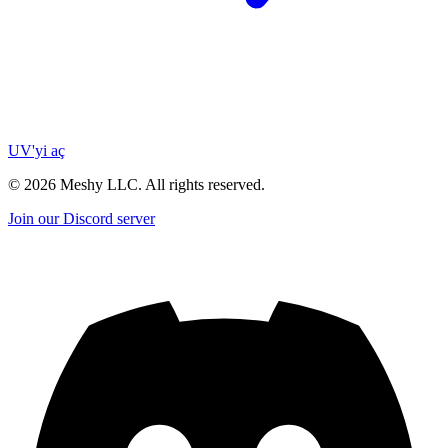
UV'yi aç
©
2026
Meshy LLC. All rights reserved.
Join our Discord server