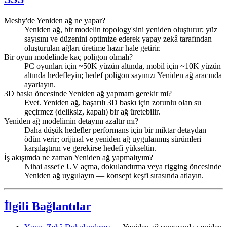
Meshy'de Yeniden ağ ne yapar?
Yeniden ağ, bir modelin topology'sini yeniden oluşturur; yüz
sayısını ve düzenini optimize ederek yapay zekâ tarafından
oluşturulan ağları üretime hazır hale getirir.
Bir oyun modelinde kaç poligon olmalı?
PC oyunları için ~50K yüzün altında, mobil için ~10K yüzün
altında hedefleyin; hedef poligon sayınızı Yeniden ağ aracında
ayarlayın.
3D baskı öncesinde Yeniden ağ yapmam gerekir mi?
Evet. Yeniden ağ, başarılı 3D baskı için zorunlu olan su
geçirmez (deliksiz, kapalı) bir ağ üretebilir.
Yeniden ağ modelimin detayını azaltır mı?
Daha düşük hedefler performans için bir miktar detaydan
ödün verir; orijinal ve yeniden ağ uygulanmış sürümleri
karşılaştırın ve gerekirse hedefi yükseltin.
İş akışımda ne zaman Yeniden ağ yapmalıyım?
Nihai asset'e UV açma, dokulandırma veya rigging öncesinde
Yeniden ağ uygulayın — konsept keşfi sırasında atlayın.
İlgili Bağlantılar