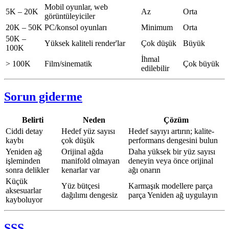
Mobil oyunlar, web
5K – 20K
Az
Orta
görüntüleyiciler
20K – 50K
PC/konsol oyunları
Minimum
Orta
50K –
Yüksek kaliteli render'lar
Çok düşük
Büyük
100K
İhmal
> 100K
Film/sinematik
Çok büyük
edilebilir
Sorun giderme
Belirti
Neden
Çözüm
Ciddi detay
Hedef yüz sayısı
Hedef sayıyı artırın; kalite-
kaybı
çok düşük
performans dengesini bulun
Yeniden ağ
Orijinal ağda
Daha yüksek bir yüz sayısı
işleminden
manifold olmayan
deneyin veya önce orijinal
sonra delikler
kenarlar var
ağı onarın
Küçük
Yüz bütçesi
Karmaşık modellere parça
aksesuarlar
dağılımı dengesiz
parça Yeniden ağ uygulayın
kayboluyor
SSS