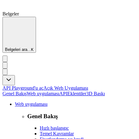
Belgeler
Belgeleri ara...
K
API Playground'u aç
Açık Web Uygulaması
Genel Bakış
Web uygulaması
API
Eklentiler
3D Baskı
Web uygulaması
Genel Bakış
Hızlı başlangıç
Temel Kavramlar