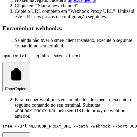
No seu navegador, aceda a
https://smee.io/
Clique em "Start a new channel"
Copie o URL completo em "Webhook Proxy URL". Utilizará
este URL nos passos de configuração seguintes.
Encaminhar webhooks:
Se ainda não tiver o smee-client instalado, execute o seguinte
comando no seu terminal.
npm install --global smee-client
Copy
Copied!
Para receber webhooks encaminhados de smee.io, execute o
seguinte comando no seu terminal. Substitua
pelo seu URL de proxy de webhook
WEBHOOK_PROXY_URL
anterior.
smee --url WEBHOOK_PROXY_URL --path /webhook --port 300