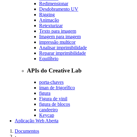
Redimensionar
Desdobramento UV
Rigging
Animação
Retexturizar
Texto para imagem
Imagem para imagem
impressão multicor
Analisar imprimibilidade
Reparar imprimibilidade
Equilíbrio
APIs do Creative Lab
porta-chaves
íman de frigorífico
figura
Figura de vinil
figura de blocos
candeeiro
Keycap
Aplicação Web Aberta
Documentos
›