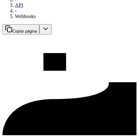
API
›
Webhooks
Copiar página