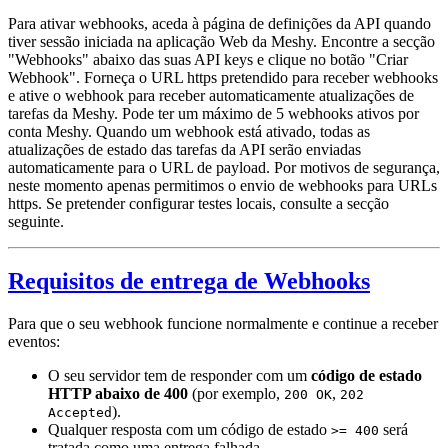
Para ativar webhooks, aceda à página de definições da API quando
tiver sessão iniciada na aplicação Web da Meshy. Encontre a secção
"Webhooks" abaixo das suas API keys e clique no botão "Criar
Webhook". Forneça o URL https pretendido para receber webhooks
e ative o webhook para receber automaticamente atualizações de
tarefas da Meshy. Pode ter um máximo de 5 webhooks ativos por
conta Meshy. Quando um webhook está ativado, todas as
atualizações de estado das tarefas da API serão enviadas
automaticamente para o URL de payload. Por motivos de segurança,
neste momento apenas permitimos o envio de webhooks para URLs
https. Se pretender configurar testes locais, consulte a secção
seguinte.
Requisitos de entrega de Webhooks
Para que o seu webhook funcione normalmente e continue a receber
eventos:
O seu servidor tem de responder com um
código de estado
HTTP abaixo de 400
(por exemplo,
,
200 OK
202
).
Accepted
Qualquer resposta com um código de estado
será
>= 400
tratada como uma entrega falhada.