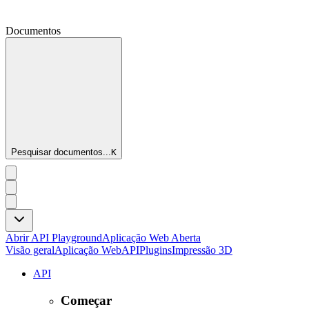
Documentos
Pesquisar documentos...
K
Abrir API Playground
Aplicação Web Aberta
Visão geral
Aplicação Web
API
Plugins
Impressão 3D
API
Começar