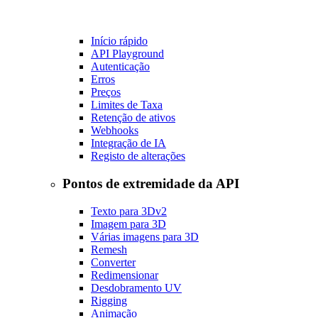
Início rápido
API Playground
Autenticação
Erros
Preços
Limites de Taxa
Retenção de ativos
Webhooks
Integração de IA
Registo de alterações
Pontos de extremidade da API
Texto para 3D
v2
Imagem para 3D
Várias imagens para 3D
Remesh
Converter
Redimensionar
Desdobramento UV
Rigging
Animação