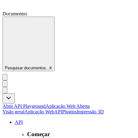
Documentos
Pesquisar documentos...
K
Abrir API Playground
Aplicação Web Aberta
Visão geral
Aplicação Web
API
Plugins
Impressão 3D
API
Começar