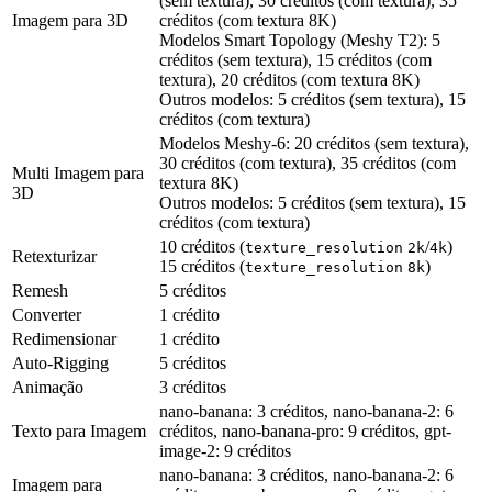
(sem textura), 30 créditos (com textura), 35
Imagem para 3D
créditos (com textura 8K)
Modelos Smart Topology (Meshy T2): 5
créditos (sem textura), 15 créditos (com
textura), 20 créditos (com textura 8K)
Outros modelos: 5 créditos (sem textura), 15
créditos (com textura)
Modelos Meshy-6: 20 créditos (sem textura),
30 créditos (com textura), 35 créditos (com
Multi Imagem para
textura 8K)
3D
Outros modelos: 5 créditos (sem textura), 15
créditos (com textura)
10 créditos (
/
)
texture_resolution
2k
4k
Retexturizar
15 créditos (
)
texture_resolution
8k
Remesh
5 créditos
Converter
1 crédito
Redimensionar
1 crédito
Auto-Rigging
5 créditos
Animação
3 créditos
nano-banana: 3 créditos, nano-banana-2: 6
Texto para Imagem
créditos, nano-banana-pro: 9 créditos, gpt-
image-2: 9 créditos
nano-banana: 3 créditos, nano-banana-2: 6
Imagem para