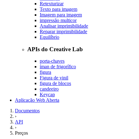
Retexturizar
Texto para imagem
Imagem para imagem
impressão multicor
Analisar imprimibilidade
Reparar imprimibilidade
Equilíbrio
APIs do Creative Lab
porta-chaves
íman de frigorífico
figura
Figura de vinil
figura de blocos
candeeiro
Keycap
Aplicação Web Aberta
Documentos
›
API
›
Preços