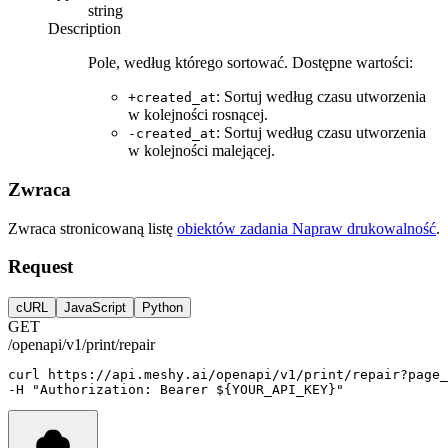
string
Description
Pole, według którego sortować. Dostępne wartości:
: Sortuj według czasu utworzenia
+created_at
w kolejności rosnącej.
: Sortuj według czasu utworzenia
-created_at
w kolejności malejącej.
Zwraca
Zwraca stronicowaną listę
obiektów zadania Napraw drukowalność
.
Request
cURL
JavaScript
Python
GET
/openapi/v1/print/repair
curl
https://api.meshy.ai/openapi/v1/print/repair?page_
-H 
"Authorization: Bearer ${YOUR_API_KEY}"