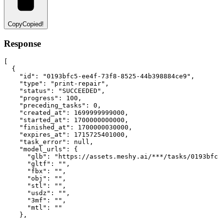
Copy
Copied!
Response
[
  {
"id"
:
"0193bfc5-ee4f-73f8-8525-44b398884ce9"
,
"type"
:
"print-repair"
,
"status"
:
"SUCCEEDED"
,
"progress"
:
100
,
"preceding_tasks"
:
0
,
"created_at"
:
1699999999000
,
"started_at"
:
1700000000000
,
"finished_at"
:
1700000030000
,
"expires_at"
:
1715725401000
,
"task_error"
:
null
,
"model_urls"
:
 {
"glb"
:
"https://assets.meshy.ai/***/tasks/0193bfc
"gltf"
:
""
,
"fbx"
:
""
,
"obj"
:
""
,
"stl"
:
""
,
"usdz"
:
""
,
"3mf"
:
""
,
"mtl"
:
""
    }
,