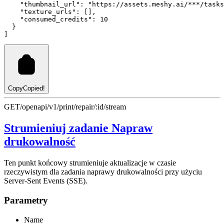
"thumbnail_url"
:
"https://assets.meshy.ai/***/tasks
"texture_urls"
:
 []
,
"consumed_credits"
:
10
  }
]
Copy
Copied!
GET
/openapi/v1/print/repair/:id/stream
Strumieniuj zadanie Napraw
drukowalność
Ten punkt końcowy strumieniuje aktualizacje w czasie
rzeczywistym dla zadania naprawy drukowalności przy użyciu
Server-Sent Events (SSE).
Parametry
Name