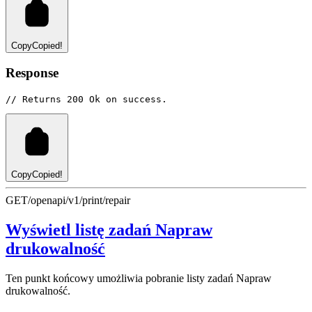
Copy
Copied!
Response
// Returns 200 Ok on success.
Copy
Copied!
GET
/openapi/v1/print/repair
Wyświetl listę zadań Napraw
drukowalność
Ten punkt końcowy umożliwia pobranie listy zadań Napraw
drukowalność.