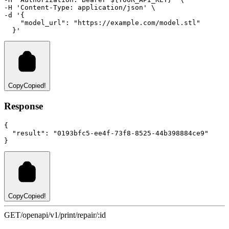
-H 
'Content-Type: application/json'
 \
-d 
'{
    "model_url": "https://example.com/model.stl"
  }'
Copy
Copied!
Response
{
"result"
:
"0193bfc5-ee4f-73f8-8525-44b398884ce9"
}
Copy
Copied!
GET
/openapi/v1/print/repair/:id