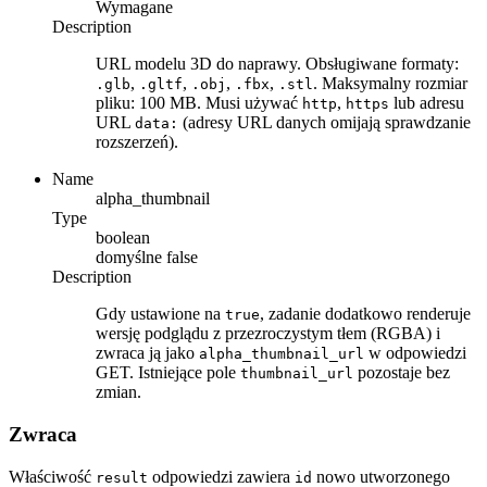
Wymagane
Description
URL modelu 3D do naprawy. Obsługiwane formaty:
,
,
,
,
. Maksymalny rozmiar
.glb
.gltf
.obj
.fbx
.stl
pliku: 100 MB. Musi używać
,
lub adresu
http
https
URL
(adresy URL danych omijają sprawdzanie
data:
rozszerzeń).
Name
alpha_thumbnail
Type
boolean
domyślne
false
Description
Gdy ustawione na
, zadanie dodatkowo renderuje
true
wersję podglądu z przezroczystym tłem (RGBA) i
zwraca ją jako
w odpowiedzi
alpha_thumbnail_url
GET. Istniejące pole
pozostaje bez
thumbnail_url
zmian.
Zwraca
Właściwość
odpowiedzi zawiera
nowo utworzonego
result
id