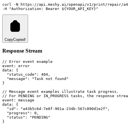
curl
-N
https://api.meshy.ai/openapi/v1/print/repair/a4
-H 
"Authorization: Bearer ${YOUR_API_KEY}"
Copy
Copied!
Response Stream
// Error event example
event
:
 error
data
:
 {
"status_code"
: 
404
,
"message"
: 
"Task not found"
}
// Message event examples illustrate task progress.
// For PENDING or IN_PROGRESS tasks, the response strea
event
:
 message
data
:
 {
"id"
: 
"a43b5c6d-7e8f-901a-234b-567c890d1e2f"
,
"progress"
: 
0
,
"status"
: 
"PENDING"
}