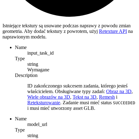
Istniejące tekstury są usuwane podczas naprawy z powodu zmian
geometria. Aby dodać tekstury z powrotem, użyj
Retexture API
na
naprawionym modelu.
Name
input_task_id
Type
string
Wymagane
Description
ID zakończonego sukcesem zadania, którego jesteś
właścicielem. Obsługiwane typy zadań:
Obraz na 3D
,
Wiele obrazów na 3D
,
Tekst na 3D
,
Remesh
i
Reteksturowanie
. Zadanie musi mieć status
SUCCEEDED
i musi mieć utworzony asset GLB.
Name
model_url
Type
string