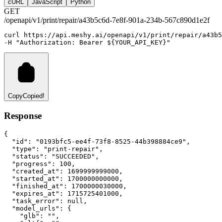
cURL
JavaScript
Python
GET
/openapi/v1/print/repair/a43b5c6d-7e8f-901a-234b-567c890d1e2f
curl
https://api.meshy.ai/openapi/v1/print/repair/a43b5
-H 
"Authorization: Bearer ${YOUR_API_KEY}"
Copy
Copied!
Response
{
"id"
:
"0193bfc5-ee4f-73f8-8525-44b398884ce9"
,
"type"
:
"print-repair"
,
"status"
:
"SUCCEEDED"
,
"progress"
:
100
,
"created_at"
:
1699999999000
,
"started_at"
:
1700000000000
,
"finished_at"
:
1700000030000
,
"expires_at"
:
1715725401000
,
"task_error"
:
null
,
"model_urls"
:
 {
"glb"
:
""
,