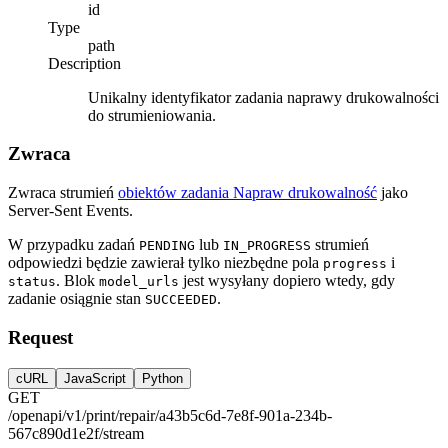
id
Type
path
Description
Unikalny identyfikator zadania naprawy drukowalności
do strumieniowania.
Zwraca
Zwraca strumień
obiektów zadania Napraw drukowalność
jako
Server-Sent Events.
W przypadku zadań
lub
strumień
PENDING
IN_PROGRESS
odpowiedzi będzie zawierał tylko niezbędne pola
i
progress
. Blok
jest wysyłany dopiero wtedy, gdy
status
model_urls
zadanie osiągnie stan
.
SUCCEEDED
Request
cURL
JavaScript
Python
GET
/openapi/v1/print/repair/a43b5c6d-7e8f-901a-234b-
567c890d1e2f/stream