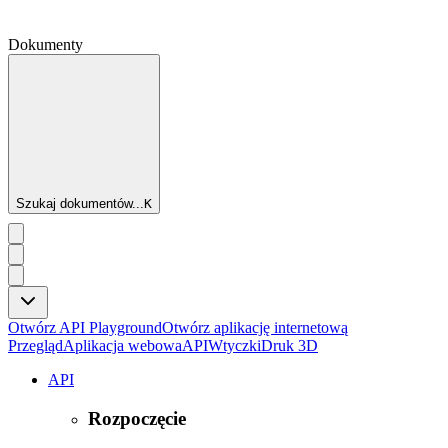
Dokumenty
Szukaj dokumentów...
K
Otwórz API Playground
Otwórz aplikację internetową
Przegląd
Aplikacja webowa
API
Wtyczki
Druk 3D
API
Rozpoczęcie