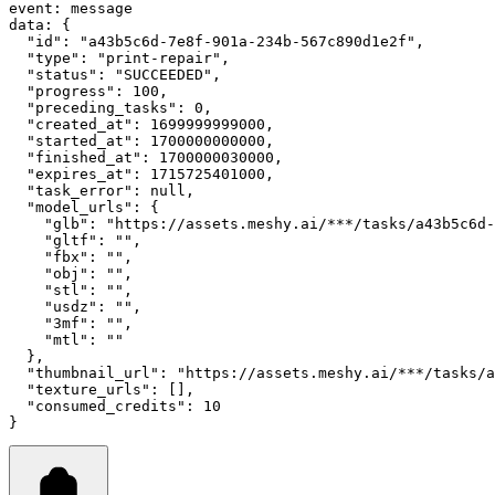
event
:
 message
data
:
 {
"id"
: 
"a43b5c6d-7e8f-901a-234b-567c890d1e2f"
,
"type"
: 
"print-repair"
,
"status"
: 
"SUCCEEDED"
,
"progress"
: 
100
,
"preceding_tasks"
: 
0
,
"created_at"
: 
1699999999000
,
"started_at"
: 
1700000000000
,
"finished_at"
: 
1700000030000
,
"expires_at"
: 
1715725401000
,
"task_error"
: 
null
,
"model_urls"
: {
"glb"
:
"https://assets.meshy.ai/***/tasks/a43b5c6d-
"gltf"
:
""
,
"fbx"
:
""
,
"obj"
:
""
,
"stl"
:
""
,
"usdz"
:
""
,
"3mf"
:
""
,
"mtl"
:
""
  }
,
"thumbnail_url"
: 
"https://assets.meshy.ai/***/tasks/a
"texture_urls"
: []
,
"consumed_credits"
: 
10
}