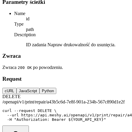
Parametry ścieżki
Name
id
Type
path
Description
ID zadania Napraw drukowalność do usunięcia.
Zwraca
Zwraca
po powodzeniu.
200 OK
Request
cURL
JavaScript
Python
DELETE
/openapi/v1/print/repair/a43b5c6d-7e8f-901a-234b-567c890d1e2f
curl
--request
DELETE
 \
--url
https://api.meshy.ai/openapi/v1/print/repair/a4
-H
"Authorization: Bearer ${YOUR_API_KEY}"