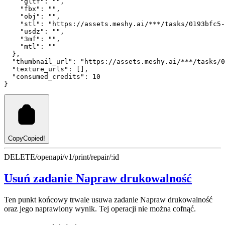
"gltf"
:
""
,
"fbx"
:
""
,
"obj"
:
""
,
"stl"
:
"https://assets.meshy.ai/***/tasks/0193bfc5-
"usdz"
:
""
,
"3mf"
:
""
,
"mtl"
:
""
  }
,
"thumbnail_url"
:
"https://assets.meshy.ai/***/tasks/0
"texture_urls"
:
 []
,
"consumed_credits"
:
10
}
Copy
Copied!
DELETE
/openapi/v1/print/repair/:id
Usuń zadanie Napraw drukowalność
Ten punkt końcowy trwale usuwa zadanie Napraw drukowalność
oraz jego naprawiony wynik. Tej operacji nie można cofnąć.