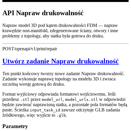
API Napraw drukowalność
Napraw model 3D pod kątem drukowalności FDM — napraw
krawędzie non-manifold, zdegenerowane ściany, otwory i inne
problemy z topology, aby siatka była gotowa do druku.
POST
/openapi/v1/print/repair
Utwórz zadanie Napraw drukowalność
Ten punkt końcowy tworzy nowe zadanie Napraw drukowalność.
Zadanie wykonuje naprawę topology na modelu 3D i zwraca
szczelną wersję gotową do druku.
Format wyjściowy odpowiada formatowi wejściowemu. Jeśli
prześlesz
przez
,
w odpowiedzi
.stl
model_url
model_urls.stl
będzie zawierać naprawioną siatka, a pozostałe pola formatów będą
puste. Ścieżka
zawsze odczytuje GLB zadania
input_task_id
źródłowego, więc wyjście to
.
.glb
Parametry