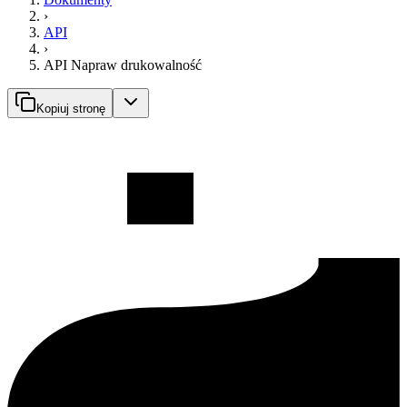
›
API
›
API Napraw drukowalność
Kopiuj stronę