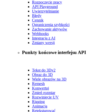
Rozpoczęcie pracy
API Playground
Uwierzytelnianie
Błędy
Cennik
Ograniczenia szybkości
Zachowanie aktywów
Webhooks
Integracja z AI
Zmiany wersji
Punkty końcowe interfejsu API
Tekst do 3D
v2
Obraz do 3D
Wiele obrazów na 3D
Remesh
Konwertuj
Zmień rozmiar
Rozwinięcie UV
Rigging
Animacja
Reteksturować