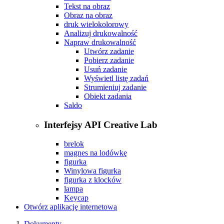
Tekst na obraz
Obraz na obraz
druk wielokolorowy
Analizuj drukowalność
Napraw drukowalność
Utwórz zadanie
Pobierz zadanie
Usuń zadanie
Wyświetl listę zadań
Strumieniuj zadanie
Obiekt zadania
Saldo
Interfejsy API Creative Lab
brelok
magnes na lodówkę
figurka
Winylowa figurka
figurka z klocków
lampa
Keycap
Otwórz aplikację internetową
Dokumenty