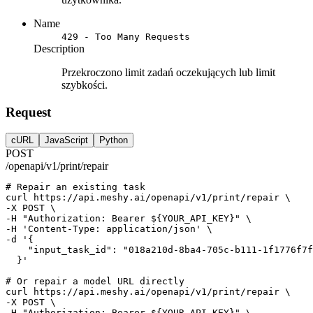
Name
429 - Too Many Requests
Description
Przekroczono limit zadań oczekujących lub limit
szybkości.
Request
cURL
JavaScript
Python
POST
/openapi/v1/print/repair
# Repair an existing task
curl
https://api.meshy.ai/openapi/v1/print/repair
 \
-X 
POST
 \
-H 
"Authorization: Bearer ${YOUR_API_KEY}"
 \
-H 
'Content-Type: application/json'
 \
-d 
'{
    "input_task_id": "018a210d-8ba4-705c-b111-1f1776f7f
  }'
# Or repair a model URL directly
curl
https://api.meshy.ai/openapi/v1/print/repair
 \
-X 
POST
 \
-H 
"Authorization: Bearer ${YOUR_API_KEY}"
 \