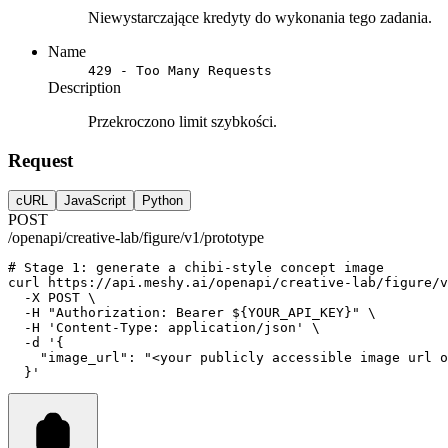
Niewystarczające kredyty do wykonania tego zadania.
Name
429 - Too Many Requests
Description
Przekroczono limit szybkości.
Request
cURL
JavaScript
Python
POST
/openapi/creative-lab/figure/v1/prototype
# Stage 1: generate a chibi-style concept image
curl
https://api.meshy.ai/openapi/creative-lab/figure/v
-X
POST
 \
-H
"Authorization: Bearer ${YOUR_API_KEY}"
 \
-H
'Content-Type: application/json'
 \
-d
'{
    "image_url": "<your publicly accessible image url o
  }'