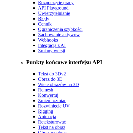
Rozpoczęcie pracy
API Playground
Uwierzytelnianie
Błędy
Cennik
Ograniczenia szybkości
Zachowanie aktywów
Webhooks
Integracja z AI
Zmiany wersji
Punkty końcowe interfejsu API
Tekst do 3D
v2
Obraz do 3D
Wiele obrazów na 3D
Remesh
Konwertuj
Zmień rozmiar
Rozwinięcie UV
Rigging
Animacja
Reteksturować
Tekst na obraz
Obraz na obraz