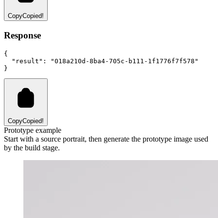
Copy
Copied!
Response
{
"result"
:
"018a210d-8ba4-705c-b111-1f1776f7f578"
}
Copy
Copied!
Prototype example
Start with a source portrait, then generate the prototype image used
by the build stage.