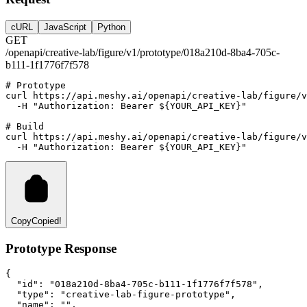
cURL
JavaScript
Python
GET
/openapi/creative-lab/figure/v1/prototype/018a210d-8ba4-705c-
b111-1f1776f7f578
# Prototype
curl
https://api.meshy.ai/openapi/creative-lab/figure/v
-H
"Authorization: Bearer ${YOUR_API_KEY}"
# Build
curl
https://api.meshy.ai/openapi/creative-lab/figure/v
-H
"Authorization: Bearer ${YOUR_API_KEY}"
Copy
Copied!
Prototype Response
{
"id"
:
"018a210d-8ba4-705c-b111-1f1776f7f578"
,
"type"
:
"creative-lab-figure-prototype"
,
"name"
:
""
,