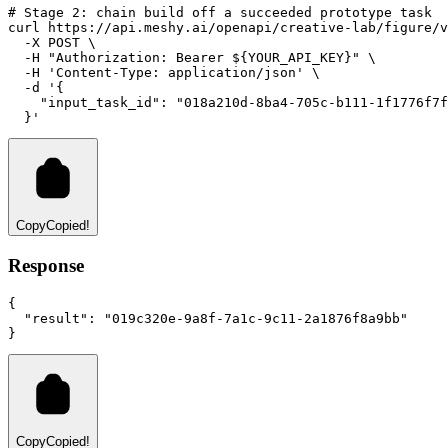
# Stage 2: chain build off a succeeded prototype task
curl
https://api.meshy.ai/openapi/creative-lab/figure/v
-X
POST
 \
-H
"Authorization: Bearer ${YOUR_API_KEY}"
 \
-H
'Content-Type: application/json'
 \
-d
'{
    "input_task_id": "018a210d-8ba4-705c-b111-1f1776f7f
  }'
Copy
Copied!
Response
{
"result"
:
"019c320e-9a8f-7a1c-9c11-2a1876f8a9bb"
}
Copy
Copied!