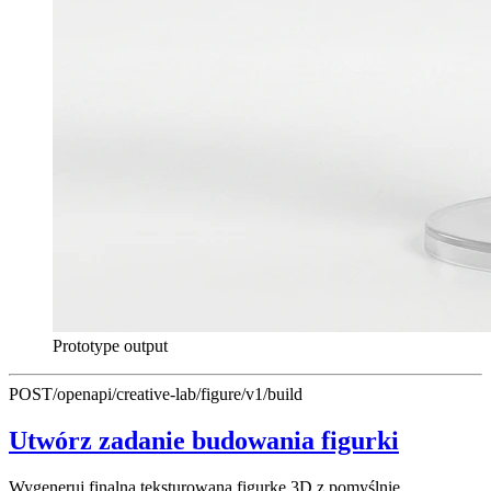
Prototype output
POST
/openapi/creative-lab/figure/v1/build
Utwórz zadanie budowania figurki
Wygeneruj finalną teksturowaną figurkę 3D z pomyślnie