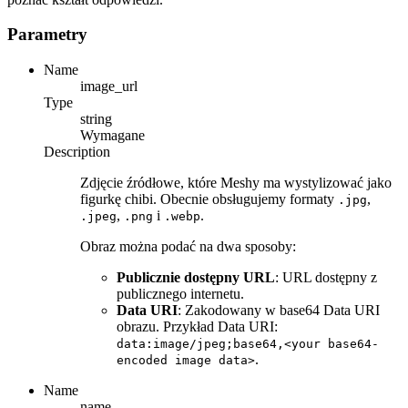
Parametry
Name
image_url
Type
string
Wymagane
Description
Zdjęcie źródłowe, które Meshy ma wystylizować jako
figurkę chibi. Obecnie obsługujemy formaty
,
.jpg
,
i
.
.jpeg
.png
.webp
Obraz można podać na dwa sposoby:
Publicznie dostępny URL
: URL dostępny z
publicznego internetu.
Data URI
: Zakodowany w base64 Data URI
obrazu. Przykład Data URI:
data:image/jpeg;base64,<your base64-
.
encoded image data>
Name
name