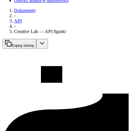
Otwórz aplikację internetową
Dokumenty
›
API
›
Creative Lab — API figurki
Kopiuj stronę