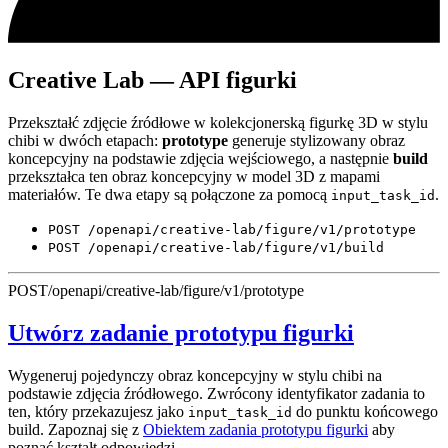
Creative Lab — API figurki
Przekształć zdjęcie źródłowe w kolekcjonerską figurkę 3D w stylu
chibi w dwóch etapach:
prototype
generuje stylizowany obraz
koncepcyjny na podstawie zdjęcia wejściowego, a następnie
build
przekształca ten obraz koncepcyjny w model 3D z mapami
materiałów. Te dwa etapy są połączone za pomocą
.
input_task_id
POST /openapi/creative-lab/figure/v1/prototype
POST /openapi/creative-lab/figure/v1/build
POST
/openapi/creative-lab/figure/v1/prototype
Utwórz zadanie prototypu figurki
Wygeneruj pojedynczy obraz koncepcyjny w stylu chibi na
podstawie zdjęcia źródłowego. Zwrócony identyfikator zadania to
ten, który przekazujesz jako
do punktu końcowego
input_task_id
build. Zapoznaj się z
Obiektem zadania prototypu figurki
aby
poznać kształt odpowiedzi.