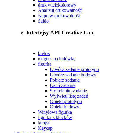
druk wielokolorowy
Analizuj drukowalność
Napraw drukowalność
Saldo
Interfejsy API Creative Lab
brelok
magnes na lodówkę
figurka
Utwórz zadanie prototypu
Utwórz zadanie budowy
Pobierz zadanie
Usuń zadanie
Strumieniuj zadanie
Wyświetl listę zadań
Obiekt prototypu
Obiekt budowy
Winylowa figurka
figurka z klocków
lampa
Keycap