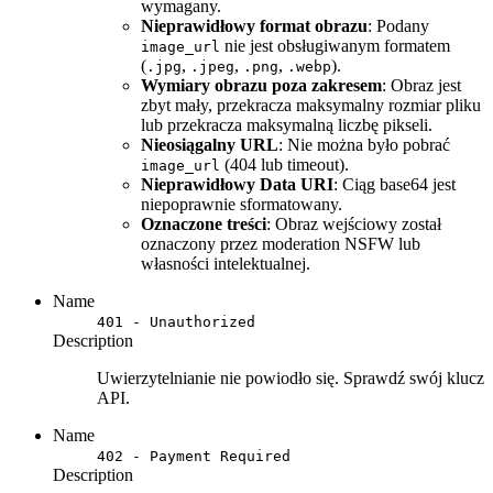
wymagany.
Nieprawidłowy format obrazu
: Podany
nie jest obsługiwanym formatem
image_url
(
,
,
,
).
.jpg
.jpeg
.png
.webp
Wymiary obrazu poza zakresem
: Obraz jest
zbyt mały, przekracza maksymalny rozmiar pliku
lub przekracza maksymalną liczbę pikseli.
Nieosiągalny URL
: Nie można było pobrać
(404 lub timeout).
image_url
Nieprawidłowy Data URI
: Ciąg base64 jest
niepoprawnie sformatowany.
Oznaczone treści
: Obraz wejściowy został
oznaczony przez moderation NSFW lub
własności intelektualnej.
Name
401 - Unauthorized
Description
Uwierzytelnianie nie powiodło się. Sprawdź swój klucz
API.
Name
402 - Payment Required
Description