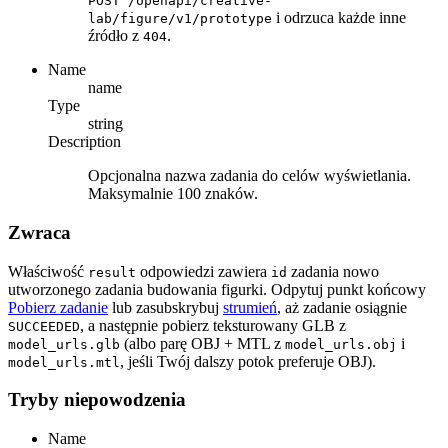
POST /openapi/creative-
i odrzuca każde inne
lab/figure/v1/prototype
źródło z
.
404
Name
name
Type
string
Description
Opcjonalna nazwa zadania do celów wyświetlania.
Maksymalnie 100 znaków.
Zwraca
Właściwość
odpowiedzi zawiera
zadania nowo
result
id
utworzonego zadania budowania figurki. Odpytuj punkt końcowy
Pobierz zadanie
lub zasubskrybuj
strumień
, aż zadanie osiągnie
, a następnie pobierz teksturowany GLB z
SUCCEEDED
(albo parę OBJ + MTL z
i
model_urls.glb
model_urls.obj
, jeśli Twój dalszy potok preferuje OBJ).
model_urls.mtl
Tryby niepowodzenia
Name