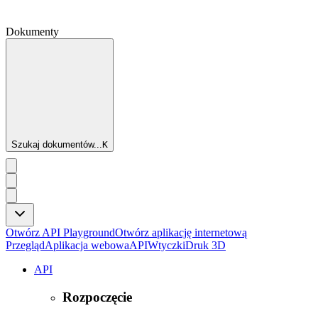
Dokumenty
Szukaj dokumentów...
K
Otwórz API Playground
Otwórz aplikację internetową
Przegląd
Aplikacja webowa
API
Wtyczki
Druk 3D
API
Rozpoczęcie