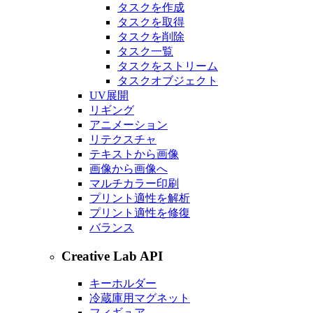
タスクを作成
タスクを取得
タスクを削除
タスク一覧
タスクをストリーム
タスクオブジェクト
UV展開
リギング
アニメーション
リテクスチャ
テキストから画像
画像から画像へ
マルチカラー印刷
プリント適性を解析
プリント適性を修復
バランス
Creative Lab API
キーホルダー
冷蔵庫用マグネット
フィギュア