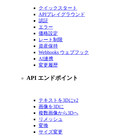
クイックスタート
APIプレイグラウンド
認証
エラー
価格設定
レート制限
資産保持
Webhooks ウェブフック
AI連携
変更履歴
API エンドポイント
テキストを3Dに
v2
画像を3Dに
複数画像から3Dへ
リメッシュ
変換
サイズ変更