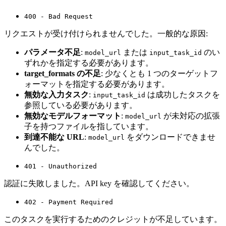
400 - Bad Request
リクエストが受け付けられませんでした。一般的な原因:
パラメータ不足
:
または
のい
model_url
input_task_id
ずれかを指定する必要があります。
target_formats の不足
: 少なくとも 1 つのターゲットフ
ォーマットを指定する必要があります。
無効な入力タスク
:
は成功したタスクを
input_task_id
参照している必要があります。
無効なモデルフォーマット
:
が未対応の拡張
model_url
子を持つファイルを指しています。
到達不能な URL
:
をダウンロードできませ
model_url
んでした。
401 - Unauthorized
認証に失敗しました。API key を確認してください。
402 - Payment Required
このタスクを実行するためのクレジットが不足しています。