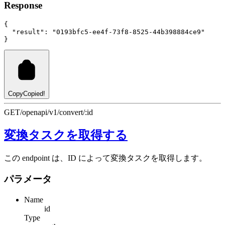
Response
{
"result"
:
"0193bfc5-ee4f-73f8-8525-44b398884ce9"
}
Copy
Copied!
GET
/openapi/v1/convert/:id
変換タスクを取得する
この endpoint は、ID によって変換タスクを取得します。
パラメータ
Name
id
Type