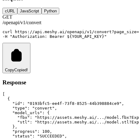
cURL
JavaScript
Python
GET
/openapi/v1/convert
curl
https://api.meshy.ai/openapi/v1/convert?page_size=
-H 
"Authorization: Bearer ${YOUR_API_KEY}"
Copy
Copied!
Response
[
  {
"id"
:
"0193bfc5-ee4f-73f8-8525-44b398884ce9"
,
"type"
:
"convert"
,
"model_urls"
:
 {
"fbx"
:
"https://assets.meshy.ai/.../model.fbx?Exp
"stl"
:
"https://assets.meshy.ai/.../model.stl?Exp
    }
,
"progress"
:
100
,
"status"
:
"SUCCEEDED"
,