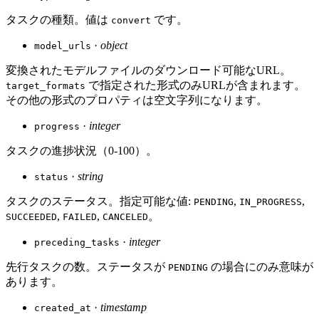
タスクの種類。値は
です。
convert
·
object
model_urls
変換されたモデルファイルのダウンロード可能なURL。
で指定された形式のみURLが含まれます。
target_formats
その他の形式のプロパティは空文字列になります。
·
integer
progress
タスクの進捗状況（0-100）。
·
string
status
タスクのステータス。指定可能な値:
,
,
PENDING
IN_PROGRESS
,
,
。
SUCCEEDED
FAILED
CANCELED
·
integer
preceding_tasks
先行タスクの数。ステータスが
の場合にのみ意味が
PENDING
あります。
·
timestamp
created_at