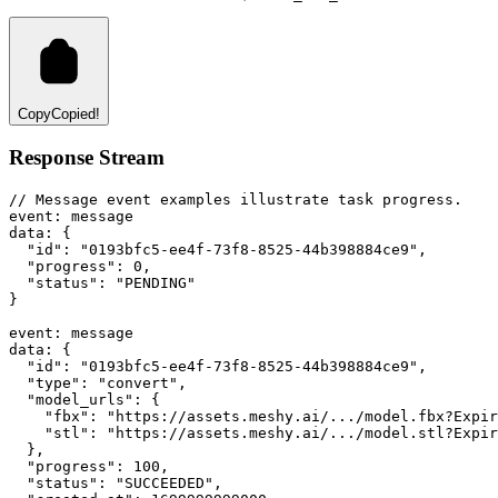
Copy
Copied!
Response Stream
// Message event examples illustrate task progress.
event
:
 message
data
:
 {
"id"
: 
"0193bfc5-ee4f-73f8-8525-44b398884ce9"
,
"progress"
: 
0
,
"status"
: 
"PENDING"
}
event
:
 message
data
:
 {
"id"
: 
"0193bfc5-ee4f-73f8-8525-44b398884ce9"
,
"type"
: 
"convert"
,
"model_urls"
: {
"fbx"
:
"https://assets.meshy.ai/.../model.fbx?Expir
"stl"
:
"https://assets.meshy.ai/.../model.stl?Expir
  }
,
"progress"
: 
100
,
"status"
: 
"SUCCEEDED"
,