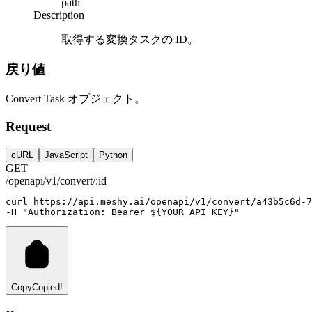
path
Description
取得する変換タスクの ID。
戻り値
Convert Task オブジェクト。
Request
cURL
JavaScript
Python
GET
/openapi/v1/convert/:id
curl
https://api.meshy.ai/openapi/v1/convert/a43b5c6d-7
-H 
"Authorization: Bearer ${YOUR_API_KEY}"
Copy
Copied!