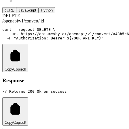
cURL
JavaScript
Python
DELETE
/openapi/v1/convert/:id
curl
--request
DELETE
 \
--url
https://api.meshy.ai/openapi/v1/convert/a43b5c6
-H
"Authorization: Bearer ${YOUR_API_KEY}"
Copy
Copied!
Response
// Returns 200 Ok on success.
Copy
Copied!