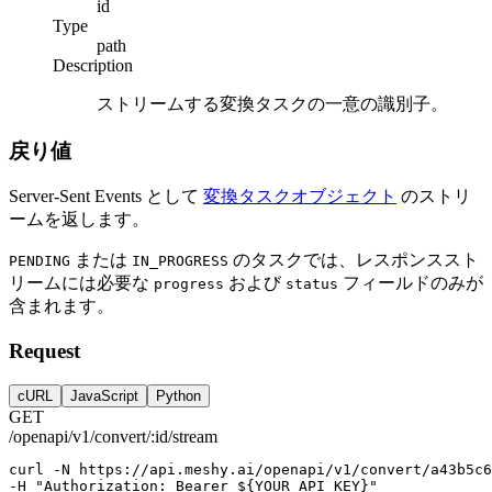
id
Type
path
Description
ストリームする変換タスクの一意の識別子。
戻り値
Server-Sent Events として
変換タスクオブジェクト
のストリ
ームを返します。
または
のタスクでは、レスポンススト
PENDING
IN_PROGRESS
リームには必要な
および
フィールドのみが
progress
status
含まれます。
Request
cURL
JavaScript
Python
GET
/openapi/v1/convert/:id/stream
curl
-N
https://api.meshy.ai/openapi/v1/convert/a43b5c6
-H 
"Authorization: Bearer ${YOUR_API_KEY}"