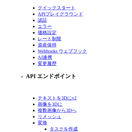
クイックスタート
APIプレイグラウンド
認証
エラー
価格設定
レート制限
資産保持
Webhooks ウェブフック
AI連携
変更履歴
API エンドポイント
テキストを3Dに
v2
画像を3Dに
複数画像から3Dへ
リメッシュ
変換
タスクを作成