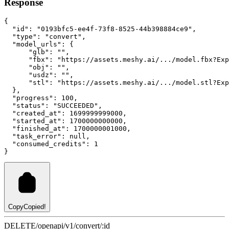
Response
{
"id"
:
"0193bfc5-ee4f-73f8-8525-44b398884ce9"
,
"type"
:
"convert"
,
"model_urls"
:
 {
"glb"
:
""
,
"fbx"
:
"https://assets.meshy.ai/.../model.fbx?Exp
"obj"
:
""
,
"usdz"
:
""
,
"stl"
:
"https://assets.meshy.ai/.../model.stl?Exp
  }
,
"progress"
:
100
,
"status"
:
"SUCCEEDED"
,
"created_at"
:
1699999999000
,
"started_at"
:
1700000000000
,
"finished_at"
:
1700000001000
,
"task_error"
:
null
,
"consumed_credits"
:
1
}
Copy
Copied!
DELETE
/openapi/v1/convert/:id