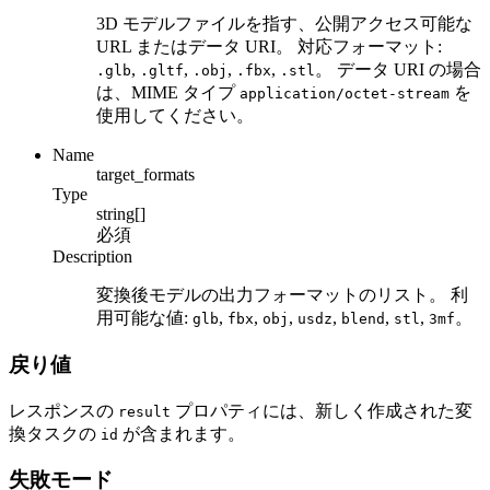
3D モデルファイルを指す、公開アクセス可能な
URL またはデータ URI。 対応フォーマット:
,
,
,
,
。 データ URI の場合
.glb
.gltf
.obj
.fbx
.stl
は、MIME タイプ
を
application/octet-stream
使用してください。
Name
target_formats
Type
string[]
必須
Description
変換後モデルの出力フォーマットのリスト。 利
用可能な値:
,
,
,
,
,
,
。
glb
fbx
obj
usdz
blend
stl
3mf
戻り値
レスポンスの
プロパティには、新しく作成された変
result
換タスクの
が含まれます。
id
失敗モード