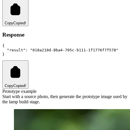
Copy
Copied!
Response
{
"result"
:
"018a210d-8ba4-705c-b111-1f1776f7f578"
}
Copy
Copied!
Prototype example
Start with a source photo, then generate the prototype image used by
the lamp build stage.