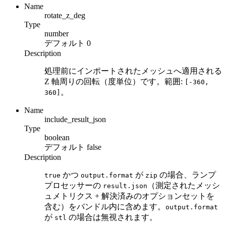
Name
rotate_z_deg
Type
number
デフォルト
0
Description
処理前にインポートされたメッシュへ適用される
Z 軸周りの回転（度単位）です。範囲:
[-360,
。
360]
Name
include_result_json
Type
boolean
デフォルト
false
Description
かつ
が
の場合、ランプ
true
output.format
zip
プロセッサーの
（測定されたメッシ
result.json
ュメトリクス + 解決済みのオプションセットを
含む）をバンドル内に含めます。
output.format
が
の場合は無視されます。
stl