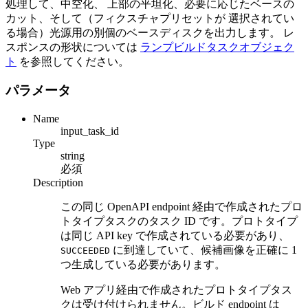
処理して、中空化、 上部の平坦化、必要に応じたベースの
カット、そして（フィクスチャプリセットが 選択されてい
る場合）光源用の別個のベースディスクを出力します。 レ
スポンスの形状については
ランプビルドタスクオブジェク
ト
を参照してください。
パラメータ
Name
input_task_id
Type
string
必須
Description
この同じ OpenAPI endpoint 経由で作成されたプロ
トタイプタスクのタスク ID です。プロトタイプ
は同じ API key で作成されている必要があり、
に到達していて、候補画像を正確に 1
SUCCEEDED
つ生成している必要があります。
Web アプリ経由で作成されたプロトタイプタス
クは受け付けられません。ビルド endpoint は