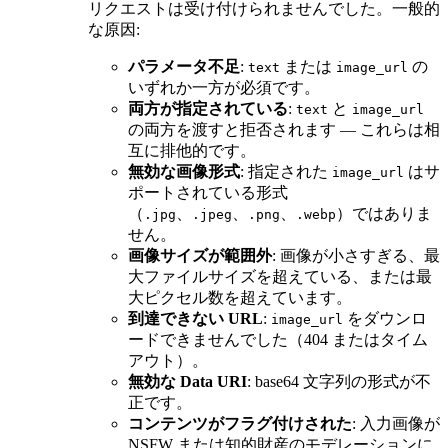
リクエストは受け付けられませんでした。一般的
な原因:
パラメータ不足
:
または
の
text
image_url
いずれか一方が必須です。
両方が指定されている
:
と
text
image_url
の両方を渡すと拒否されます — これらは相
互に排他的です。
無効な画像形式
: 指定された
はサ
image_url
ポートされている形式
（
、
、
、
）ではありま
.jpg
.jpeg
.png
.webp
せん。
画像サイズが範囲外
: 画像が小さすぎる、最
大ファイルサイズを超えている、または最
大ピクセル数を超えています。
到達できない URL
:
をダウンロ
image_url
ードできませんでした（404 またはタイム
アウト）。
無効な Data URI
: base64 文字列の形式が不
正です。
コンテンツがフラグ付けされた
: 入力画像が
NSFW または知的財産のモデレーションに