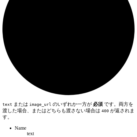
または
のいずれか一方が
必須
です。両方を
text
image_url
渡した場合、またはどちらも渡さない場合は
が返されま
400
す。
Name
text