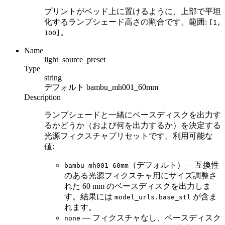
プリントがベッド上に置けるように、上部で平坦
化するランプシェード高さの割合です。範囲:
[1,
。
100]
Name
light_source_preset
Type
string
デフォルト
bambu_mh001_60mm
Description
ランプシェードと一緒にベースディスクを出力す
るかどうか（および何を出力するか）を決定する
光源フィクスチャプリセットです。利用可能な
値:
（デフォルト）— 互換性
bambu_mh001_60mm
のある光源フィクスチャ用にサイズ調整さ
れた 60 mm のベースディスクを出力しま
す。結果には
が含ま
model_urls.base_stl
れます。
— フィクスチャなし、ベースディスク
none