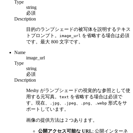
Type
string
必須
Description
目的のランプシェードの被写体を説明するテキス
トプロンプト。
を省略する場合は必須
image_url
です。最大 800 文字です。
Name
image_url
Type
string
必須
Description
Meshy がランプシェードの視覚的な参照として使
用する元写真。
を省略する場合は必須で
text
す。現在、
、
、
、
形式をサ
.jpg
.jpeg
.png
.webp
ポートしています。
画像の提供方法は 2 つあります。
公開アクセス可能な URL
: 公開インターネ