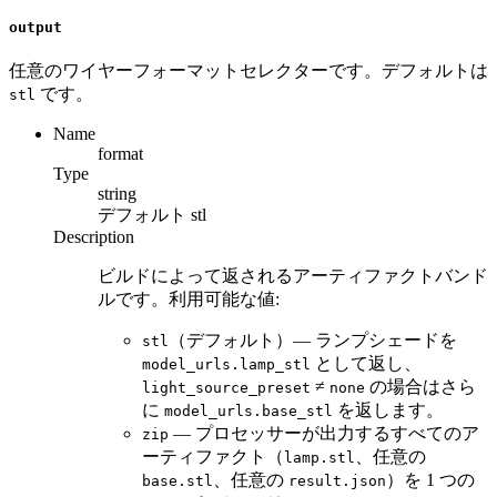
output
任意のワイヤーフォーマットセレクターです。デフォルトは
です。
stl
Name
format
Type
string
デフォルト
stl
Description
ビルドによって返されるアーティファクトバンド
ルです。利用可能な値:
（デフォルト）— ランプシェードを
stl
として返し、
model_urls.lamp_stl
≠
の場合はさら
light_source_preset
none
に
を返します。
model_urls.base_stl
— プロセッサーが出力するすべてのア
zip
ーティファクト（
、任意の
lamp.stl
、任意の
）を 1 つの
base.stl
result.json