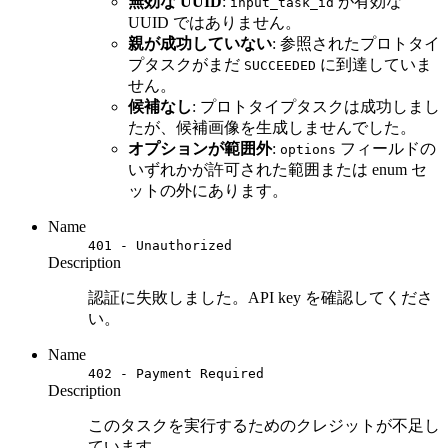
無効な UUID
:
が有効な
input_task_id
UUID ではありません。
親が成功していない
: 参照されたプロトタイ
プタスクがまだ
に到達していま
SUCCEEDED
せん。
候補なし
: プロトタイプタスクは成功しまし
たが、候補画像を生成しませんでした。
オプションが範囲外
:
フィールドの
options
いずれかが許可された範囲または enum セ
ットの外にあります。
Name
401 - Unauthorized
Description
認証に失敗しました。API key を確認してくださ
い。
Name
402 - Payment Required
Description
このタスクを実行するためのクレジットが不足し
ています。