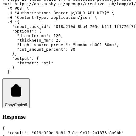
curl
https://api.meshy.ai/openapi/creative-lab/lamp/v1/
-X
POST
 \
-H
"Authorization: Bearer ${YOUR_API_KEY}"
 \
-H
'Content-Type: application/json'
 \
-d
'{
    "input_task_id": "018a210d-8ba4-705c-b111-1f1776f7f
    "options": {
      "diameter_mm": 120,
      "thickness_mm": 2,
      "light_source_preset": "bambu_mh001_60mm",
      "cut_amount_percent": 30
    },
    "output": {
      "format": "stl"
    }
  }'
Copy
Copied!
Response
{
"result"
:
"019c320e-9a8f-7a1c-9c11-2a1876f8a9bb"