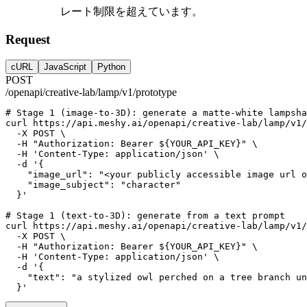
レート制限を超えています。
Request
cURL
JavaScript
Python
POST
/openapi/creative-lab/lamp/v1/prototype
# Stage 1 (image-to-3D): generate a matte-white lampsha
curl
https://api.meshy.ai/openapi/creative-lab/lamp/v1/
-X
POST
 \
-H
"Authorization: Bearer ${YOUR_API_KEY}"
 \
-H
'Content-Type: application/json'
 \
-d
'{
    "image_url": "<your publicly accessible image url o
    "image_subject": "character"
  }'
# Stage 1 (text-to-3D): generate from a text prompt
curl
https://api.meshy.ai/openapi/creative-lab/lamp/v1/
-X
POST
 \
-H
"Authorization: Bearer ${YOUR_API_KEY}"
 \
-H
'Content-Type: application/json'
 \
-d
'{
    "text": "a stylized owl perched on a tree branch un
  }'