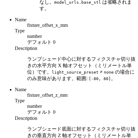
なし。
は省略されま
model_urls.base_stl
す。
Name
fixture_offset_x_mm
Type
number
デフォルト
0
Description
ランプシェード中心に対するフィクスチャ切り抜
きの水平方向 X 軸オフセット（ミリメートル単
位）です。
≠
の場合に
light_source_preset
none
のみ意味があります。範囲:
。
[-80, 80]
Name
fixture_offset_z_mm
Type
number
デフォルト
0
Description
ランプシェード底面に対するフィクスチャ切り抜
きの垂直方向 Z 軸オフセット（ミリメートル単