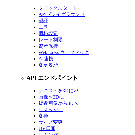
クイックスタート
APIプレイグラウンド
認証
エラー
価格設定
レート制限
資産保持
Webhooks ウェブフック
AI連携
変更履歴
API エンドポイント
テキストを3Dに
v2
画像を3Dに
複数画像から3Dへ
リメッシュ
変換
サイズ変更
UV展開
リギング