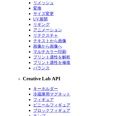
リメッシュ
変換
サイズ変更
UV展開
リギング
アニメーション
リテクスチャ
テキストから画像
画像から画像へ
マルチカラー印刷
プリント適性を解析
プリント適性を修復
バランス
Creative Lab API
キーホルダー
冷蔵庫用マグネット
フィギュア
ビニールフィギュア
ブロックフィギュア
ランプ