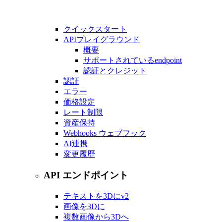
クイックスタート
APIプレイグラウンド
概要
サポートされているendpoint
認証とクレジット
認証
エラー
価格設定
レート制限
資産保持
Webhooks ウェブフック
AI連携
変更履歴
API エンドポイント
テキストを3Dに
v2
画像を3Dに
複数画像から3Dへ