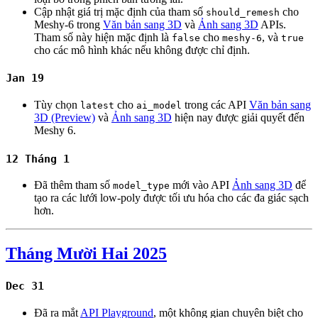
Cập nhật giá trị mặc định của tham số
cho
should_remesh
Meshy-6 trong
Văn bản sang 3D
và
Ảnh sang 3D
APIs.
Tham số này hiện mặc định là
cho
, và
false
meshy-6
true
cho các mô hình khác nếu không được chỉ định.
Jan 19
Tùy chọn
cho
trong các API
Văn bản sang
latest
ai_model
3D (Preview)
và
Ảnh sang 3D
hiện nay được giải quyết đến
Meshy 6.
12 Tháng 1
Đã thêm tham số
mới vào API
Ảnh sang 3D
để
model_type
tạo ra các lưới low-poly được tối ưu hóa cho các đa giác sạch
hơn.
Tháng Mười Hai 2025
Dec 31
Đã ra mắt
API Playground
, một không gian chuyên biệt cho