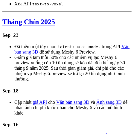
Xóa API
text-to-voxel
Tháng Chín 2025
Sep 23
Đã thêm một tùy chọn
cho
trong API
Văn
latest
ai_model
bản sang 3D
để sử dụng Meshy 6 Preview.
Giảm giá tạm thời 50% cho các nhiệm vụ tạo Meshy-6-
preview xuống còn 10 tín dụng sẽ kéo dài đến hết ngày 30
tháng 9 năm 2025. Sau thời gian giảm giá, chi phí cho các
nhiệm vụ Meshy-6-preview sẽ trở lại 20 tín dụng như bình
thường.
Sep 18
Cập nhật
giá API
cho
Văn bản sang 3D
và
Ảnh sang 3D
để
phản ánh chi phí khác nhau cho Meshy 6 và các mô hình
khác.
Sep 16