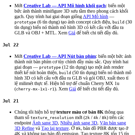
Mới
Creative Lab — API Mô hình khối gạch
: biến một
bức ảnh thành minifigure 3D sưu tầm theo phong cách khối
gạch. Quy trình hai giai đoạn giống
API Mô hình
—
(6 tín dụng) tạo ảnh concept cách điệu,
(30
prototype
build
tín dụng) biến nó thành mô hình 3D có kết cấu với đầu ra
GLB và OBJ + MTL. Xem
Giá
để biết chi tiết đầy đủ.
Jul 22
Mới
Creative Lab — API Nút bàn phím
: biến một bức ảnh
thành nút bàn phím cơ tùy chỉnh đầy màu sắc. Quy trình hai
giai đoạn —
(12 tín dụng) tạo một ảnh render
prototype
thiết kế nút hoàn thiện,
(50 tín dụng) biến nó thành mô
build
hình 3D có kết cấu với đầu ra GLB và gói OBJ, xuất theo tỉ
lệ milimét thực tế. Hiện hỗ trợ đế chuẩn Cherry MX 1u
(
). Xem
Giá
để biết chi tiết đầy đủ.
cherry-mx-1x1-r1
Jul 21
Chúng tôi hiện hỗ trợ
texture màu cơ bản 8K
thông qua
tham số
mới (
/
/
) trên các
texture_resolution
2k
4k
8k
endpoint
Ảnh sang 3D
,
Nhiều ảnh sang 3D
,
Văn bản sang
3D Refine
và
Tạo lại texture
. Ở
, bản đồ PBR được tạo ở
8k
4K và không tạo bản đồ emission. Tạo texture 8K tốn 15 tín