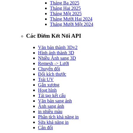
Tháng Ba 2025
Tháng Hai 2025
Tháng Một 2025
Tháng Mười Hai 2024
Tháng Mười Một 2024
Các Điểm Kết Nối API
Văn bản thành 3D
v2
Hình ảnh thành 3D
Nhiều Ảnh sang 3D
Remesh -> Lưới
Chuyển đổi
Đổi kích thước
Trải UV
Gắn xương
Hoạt hình
Tái tạo kết cấu
Văn bản sang ảnh
Ảnh sang ảnh
in nhiều màu
Phân tích khả năng in
Sửa khả năng in
Cân đối