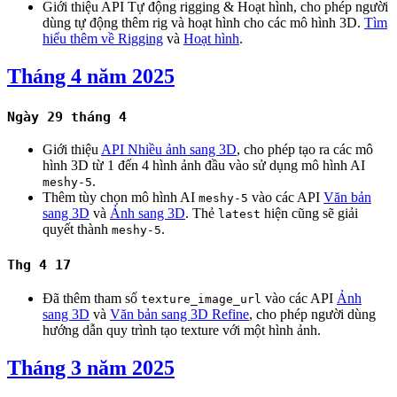
Giới thiệu API Tự động rigging & Hoạt hình, cho phép người
dùng tự động thêm rig và hoạt hình cho các mô hình 3D.
Tìm
hiểu thêm về Rigging
và
Hoạt hình
.
Tháng 4 năm 2025
Ngày 29 tháng 4
Giới thiệu
API Nhiều ảnh sang 3D
, cho phép tạo ra các mô
hình 3D từ 1 đến 4 hình ảnh đầu vào sử dụng mô hình AI
.
meshy-5
Thêm tùy chọn mô hình AI
vào các API
Văn bản
meshy-5
sang 3D
và
Ảnh sang 3D
. Thẻ
hiện cũng sẽ giải
latest
quyết thành
.
meshy-5
Thg 4 17
Đã thêm tham số
vào các API
Ảnh
texture_image_url
sang 3D
và
Văn bản sang 3D Refine
, cho phép người dùng
hướng dẫn quy trình tạo texture với một hình ảnh.
Tháng 3 năm 2025