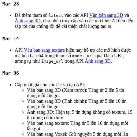
Mar 28
Đã thêm tham số
vào các API
Văn bản sang 3D
và
latest
Ảnh sang 3D
, cho phép truy cập vào các mô hình AI tiên tiến
sắp tới của chúng tôi để cải thiện chất lượng tạo ra.
Mar 14
API
Văn bản sang texture
hiện nay hỗ trợ các mô hình được
mã hóa base64 trong tham số
qua Data URI,
model_url
tương tự như
trong API
Ảnh sang 3D
.
image_url
Mar 06
Cập nhật giá cho các tác vụ tạo API:
Văn bản sang 3D (Xem trước): Tăng từ 2 lên 5 tín
dụng mỗi lần gọi
Văn bản sang 3D (Tinh chỉnh): Tăng từ 5 lên 10 tín
dụng mỗi lần gọi
Ảnh sang 3D: Hiện tại 5 tín dụng không có texture, 15
tín dụng có texture
Văn bản sang texture: Tăng từ 5 lên 10 tín dụng mỗi
lần gọi
Văn bản sang Voxel: Giữ nguyên 5 tín dụng mỗi lần