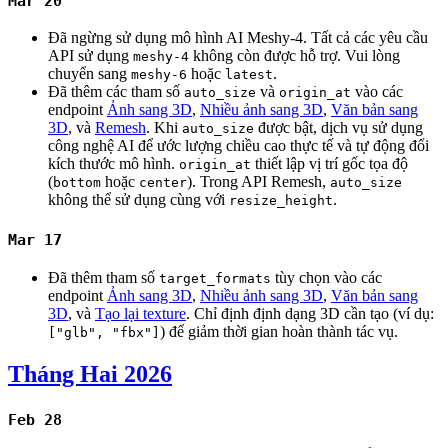
Mar 20
Đã ngừng sử dụng mô hình AI Meshy-4. Tất cả các yêu cầu
API sử dụng
không còn được hỗ trợ. Vui lòng
meshy-4
chuyển sang
hoặc
.
meshy-6
latest
Đã thêm các tham số
và
vào các
auto_size
origin_at
endpoint
Ảnh sang 3D
,
Nhiều ảnh sang 3D
,
Văn bản sang
3D
, và
Remesh
. Khi
được bật, dịch vụ sử dụng
auto_size
công nghệ AI để ước lượng chiều cao thực tế và tự động đổi
kích thước mô hình.
thiết lập vị trí gốc tọa độ
origin_at
(
hoặc
). Trong API Remesh,
bottom
center
auto_size
không thể sử dụng cùng với
.
resize_height
Mar 17
Đã thêm tham số
tùy chọn vào các
target_formats
endpoint
Ảnh sang 3D
,
Nhiều ảnh sang 3D
,
Văn bản sang
3D
, và
Tạo lại texture
. Chỉ định định dạng 3D cần tạo (ví dụ:
) để giảm thời gian hoàn thành tác vụ.
["glb", "fbx"]
Tháng Hai 2026
Feb 28