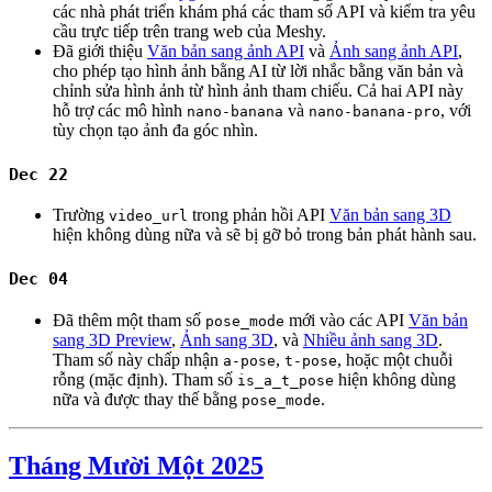
các nhà phát triển khám phá các tham số API và kiểm tra yêu
cầu trực tiếp trên trang web của Meshy.
Đã giới thiệu
Văn bản sang ảnh API
và
Ảnh sang ảnh API
,
cho phép tạo hình ảnh bằng AI từ lời nhắc bằng văn bản và
chỉnh sửa hình ảnh từ hình ảnh tham chiếu. Cả hai API này
hỗ trợ các mô hình
và
, với
nano-banana
nano-banana-pro
tùy chọn tạo ảnh đa góc nhìn.
Dec 22
Trường
trong phản hồi API
Văn bản sang 3D
video_url
hiện không dùng nữa và sẽ bị gỡ bỏ trong bản phát hành sau.
Dec 04
Đã thêm một tham số
mới vào các API
Văn bản
pose_mode
sang 3D Preview
,
Ảnh sang 3D
, và
Nhiều ảnh sang 3D
.
Tham số này chấp nhận
,
, hoặc một chuỗi
a-pose
t-pose
rỗng (mặc định). Tham số
hiện không dùng
is_a_t_pose
nữa và được thay thế bằng
.
pose_mode
Tháng Mười Một 2025