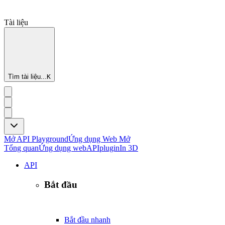
Tài liệu
Tìm tài liệu...
K
Mở API Playground
Ứng dụng Web Mở
Tổng quan
Ứng dụng web
API
plugin
In 3D
API
Bắt đầu
Bắt đầu nhanh