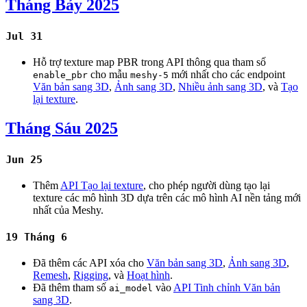
Tháng Bảy 2025
Jul 31
Hỗ trợ texture map PBR trong API thông qua tham số
cho mẫu
mới nhất cho các endpoint
enable_pbr
meshy-5
Văn bản sang 3D
,
Ảnh sang 3D
,
Nhiều ảnh sang 3D
, và
Tạo
lại texture
.
Tháng Sáu 2025
Jun 25
Thêm
API Tạo lại texture
, cho phép người dùng tạo lại
texture các mô hình 3D dựa trên các mô hình AI nền tảng mới
nhất của Meshy.
19 Tháng 6
Đã thêm các API xóa cho
Văn bản sang 3D
,
Ảnh sang 3D
,
Remesh
,
Rigging
, và
Hoạt hình
.
Đã thêm tham số
vào
API Tinh chỉnh Văn bản
ai_model
sang 3D
.