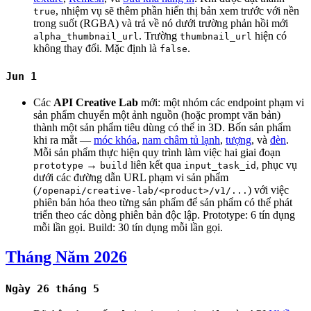
, nhiệm vụ sẽ thêm phần hiển thị bản xem trước với nền
true
trong suốt (RGBA) và trả về nó dưới trường phản hồi mới
. Trường
hiện có
alpha_thumbnail_url
thumbnail_url
không thay đổi. Mặc định là
.
false
Jun 1
Các
API Creative Lab
mới: một nhóm các endpoint phạm vi
sản phẩm chuyển một ảnh nguồn (hoặc prompt văn bản)
thành một sản phẩm tiêu dùng có thể in 3D. Bốn sản phẩm
khi ra mắt —
móc khóa
,
nam châm tủ lạnh
,
tượng
, và
đèn
.
Mỗi sản phẩm thực hiện quy trình làm việc hai giai đoạn
→
liên kết qua
, phục vụ
prototype
build
input_task_id
dưới các đường dẫn URL phạm vi sản phẩm
(
) với việc
/openapi/creative-lab/<product>/v1/...
phiên bản hóa theo từng sản phẩm để sản phẩm có thể phát
triển theo các dòng phiên bản độc lập. Prototype: 6 tín dụng
mỗi lần gọi. Build: 30 tín dụng mỗi lần gọi.
Tháng Năm 2026
Ngày 26 tháng 5