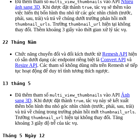
Đã thêm tham số
vào API
Nhiều
multi_view_thumbnails
ảnh sang 3D
. Khi được đặt thành
, tác vụ sẽ thêm vào
true
việc hiển thị bốn hình thu nhỏ từ các góc nhìn chính (trước,
phải, sau, trái) và trả về chúng dưới trường phản hồi mới
. Trường
hiện tại không
thumbnail_urls
thumbnail_url
thay đổi. Thêm khoảng 3 giây vào thời gian xử lý tác vụ.
22 Tháng Năm
Chức năng chuyển đổi và đổi kích thước từ
Remesh API
hiện
có sẵn dưới dạng các endpoint riêng biệt là
Convert API
và
Resize API
. Các tham số không dùng nữa trên Remesh sẽ tiếp
tục hoạt động để duy trì tính tương thích ngược.
13 tháng 5
Đã thêm tham số
vào API
Ảnh
multi_view_thumbnails
sang 3D
. Khi được đặt thành
, tác vụ này sẽ kết xuất
true
thêm bốn hình thu nhỏ góc nhìn chính (trước, phải, sau, trái)
và trả về chúng trong trường phản hồi mới
.
thumbnail_urls
Trường
hiện tại không thay đổi. Tăng
thumbnail_url
khoảng 3 giây độ trễ của tác vụ.
Tháng 5 Ngày 12