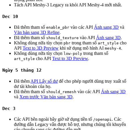
Tách API Meshy-3 Legacy ra khỏi API Meshy-4 mới nhất.
Dec 10
Đã thêm tham số
vào các API
Ảnh sang 3D
và
enable_pbr
Văn bản sang 3D Refine
.
Đã thêm tham số
vào API
Ảnh sang 3D
.
should_texture
Không dùng nữa tùy chọn
trong tham số
cho
pbr
art_style
API
Text to 3D Preview
khi sử dụng mô hình AI
.
meshy-4
Không dùng nữa tùy chọn
trong tham số
low-poly
cho API
Text to 3D Preview
.
art_style
Ngày 5 tháng 12
Đã thêm
API Lấy số dư
để cho phép người dùng truy xuất số
dư tài khoản của họ.
Đã thêm tham số
vào các API
Ảnh sang 3D
should_remesh
và
Xem trước Văn bản sang 3D
.
Dec 3
Các API bên ngoài bây giờ sử dụng tiền tố
. Các
/openapi
đường dẫn Legacy vẫn được hỗ trợ, nhưng chúng tôi khuyến
cáo chuyển sang các đường dẫn mới.