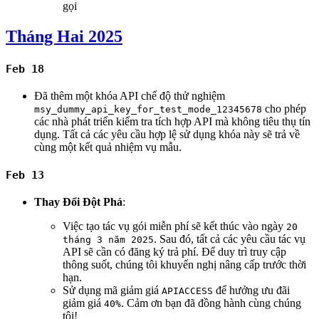
gọi
Tháng Hai 2025
Feb 18
Đã thêm một khóa API chế độ thử nghiệm
cho phép
msy_dummy_api_key_for_test_mode_12345678
các nhà phát triển kiểm tra tích hợp API mà không tiêu thụ tín
dụng. Tất cả các yêu cầu hợp lệ sử dụng khóa này sẽ trả về
cùng một kết quả nhiệm vụ mẫu.
Feb 13
Thay Đổi Đột Phá
:
Việc tạo tác vụ gói miễn phí sẽ kết thúc vào ngày
20
. Sau đó, tất cả các yêu cầu tác vụ
tháng 3 năm 2025
API sẽ cần có đăng ký trả phí. Để duy trì truy cập
thông suốt, chúng tôi khuyến nghị nâng cấp trước thời
hạn.
Sử dụng mã giảm giá
để hưởng ưu đãi
APIACCESS
giảm giá
. Cảm ơn bạn đã đồng hành cùng chúng
40%
tôi!