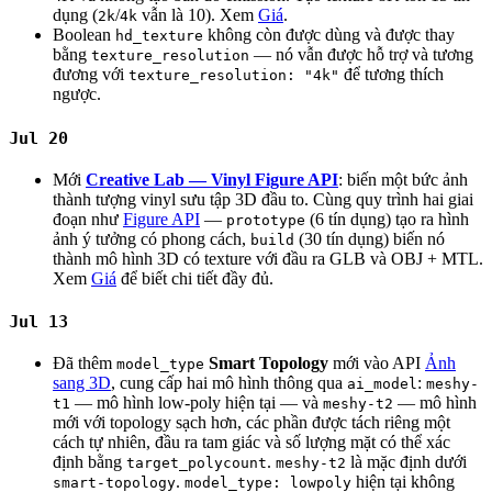
dụng (
/
vẫn là 10). Xem
Giá
.
2k
4k
Boolean
không còn được dùng và được thay
hd_texture
bằng
— nó vẫn được hỗ trợ và tương
texture_resolution
đương với
để tương thích
texture_resolution: "4k"
ngược.
Jul 20
Mới
Creative Lab — Vinyl Figure API
: biến một bức ảnh
thành tượng vinyl sưu tập 3D đầu to. Cùng quy trình hai giai
đoạn như
Figure API
—
(6 tín dụng) tạo ra hình
prototype
ảnh ý tưởng có phong cách,
(30 tín dụng) biến nó
build
thành mô hình 3D có texture với đầu ra GLB và OBJ + MTL.
Xem
Giá
để biết chi tiết đầy đủ.
Jul 13
Đã thêm
Smart Topology
mới vào API
Ảnh
model_type
sang 3D
, cung cấp hai mô hình thông qua
:
ai_model
meshy-
— mô hình low-poly hiện tại — và
— mô hình
t1
meshy-t2
mới với topology sạch hơn, các phần được tách riêng một
cách tự nhiên, đầu ra tam giác và số lượng mặt có thể xác
định bằng
.
là mặc định dưới
target_polycount
meshy-t2
.
hiện tại không
smart-topology
model_type: lowpoly