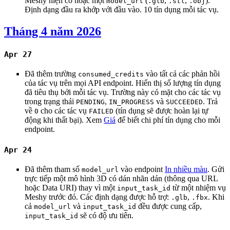
Meshy hiện có hoặc một
(
,
,
).
model_url
.glb
.stl
.obj
Định dạng đầu ra khớp với đầu vào. 10 tín dụng mỗi tác vụ.
Tháng 4 năm 2026
Apr 27
Đã thêm trường
vào tất cả các phản hồi
consumed_credits
của tác vụ trên mọi API endpoint. Hiển thị số lượng tín dụng
đã tiêu thụ bởi mỗi tác vụ. Trường này có mặt cho các tác vụ
trong trạng thái
,
và
. Trả
PENDING
IN_PROGRESS
SUCCEEDED
về
cho các tác vụ
(tín dụng sẽ được hoàn lại tự
0
FAILED
động khi thất bại). Xem
Giá
để biết chi phí tín dụng cho mỗi
endpoint.
Apr 24
Đã thêm tham số
vào endpoint
In nhiều màu
. Gửi
model_url
trực tiếp một mô hình 3D có dán nhãn dán (thông qua URL
hoặc Data URI) thay vì một
từ một nhiệm vụ
input_task_id
Meshy trước đó. Các định dạng được hỗ trợ:
,
. Khi
.glb
.fbx
cả
và
đều được cung cấp,
model_url
input_task_id
sẽ có độ ưu tiên.
input_task_id