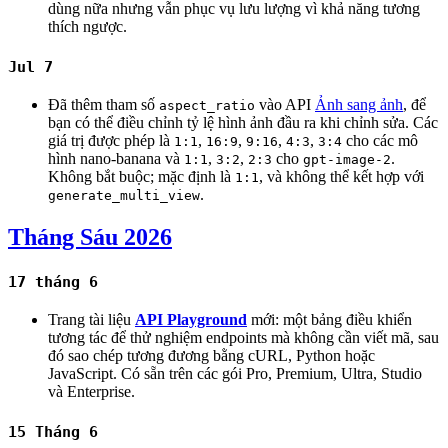
dùng nữa nhưng vẫn phục vụ lưu lượng vì khả năng tương
thích ngược.
Jul 7
Đã thêm tham số
vào API
Ảnh sang ảnh
, để
aspect_ratio
bạn có thể điều chỉnh tỷ lệ hình ảnh đầu ra khi chỉnh sửa. Các
giá trị được phép là
,
,
,
,
cho các mô
1:1
16:9
9:16
4:3
3:4
hình nano-banana và
,
,
cho
.
1:1
3:2
2:3
gpt-image-2
Không bắt buộc; mặc định là
, và không thể kết hợp với
1:1
.
generate_multi_view
Tháng Sáu 2026
17 tháng 6
Trang tài liệu
API Playground
mới: một bảng điều khiển
tương tác để thử nghiệm endpoints mà không cần viết mã, sau
đó sao chép tương đương bằng cURL, Python hoặc
JavaScript. Có sẵn trên các gói Pro, Premium, Ultra, Studio
và Enterprise.
15 Tháng 6