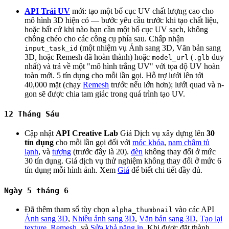
API Trải UV
mới: tạo một bố cục UV chất lượng cao cho
mô hình 3D hiện có — bước yêu cầu trước khi tạo chất liệu,
hoặc bất cứ khi nào bạn cần một bố cục UV sạch, không
chồng chéo cho các công cụ phía sau. Chấp nhận
(một nhiệm vụ Ảnh sang 3D, Văn bản sang
input_task_id
3D, hoặc Remesh đã hoàn thành) hoặc
(
duy
model_url
.glb
nhất) và trả về một "mô hình trắng UV" với tọa độ UV hoàn
toàn mới. 5 tín dụng cho mỗi lần gọi. Hỗ trợ lưới lên tới
40,000 mặt (chạy
Remesh
trước nếu lớn hơn); lưới quad và n-
gon sẽ được chia tam giác trong quá trình tạo UV.
12 Tháng Sáu
Cập nhật
API Creative Lab
Giá Dịch vụ xây dựng lên
30
tín dụng
cho mỗi lần gọi đối với
móc khóa
,
nam châm tủ
lạnh
, và
tượng
(trước đây là 20).
đèn
không thay đổi ở mức
30 tín dụng. Giá dịch vụ thử nghiệm không thay đổi ở mức 6
tín dụng mỗi hình ảnh. Xem
Giá
để biết chi tiết đầy đủ.
Ngày 5 tháng 6
Đã thêm tham số tùy chọn
vào các API
alpha_thumbnail
Ảnh sang 3D
,
Nhiều ảnh sang 3D
,
Văn bản sang 3D
,
Tạo lại
texture
,
Remesh
, và
Sửa khả năng in
. Khi được đặt thành