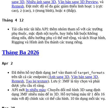
sang 3D
,
Nhiều ảnh sang 3D
,
Văn bản sang 3D Preview
, và
Remesh
. Đặt mức độ số đa giác giảm thiểu linh hoạt:
(cực
1
cao),
(cao),
(trung bình), hoặc
(thấp).
2
3
4
Tháng 4 12
Tái cấu trúc tài liệu API: thêm nhóm tham số với các trường
phụ thuộc, mặc định nội tuyến, huy hiệu bắt buộc/không
dùng nữa, điều hướng phụ có thể mở rộng, và tách Hoạt hình,
Rigging và Hình ảnh Đa thành các trang riêng.
Tháng Ba 2026
Apr 2
Đã thêm hỗ trợ định dạng
vào tham số
3mf
target_formats
trên tất cả các endpoint (
Ảnh sang 3D
,
Văn bản sang 3D
,
Remesh
,
Tạo lại texture
). Lưu ý: 3MF là tùy chọn và phải
được yêu cầu rõ ràng.
API mới
In nhiều màu
: Chuyển đổi mô hình 3D sang định
dạng 3MF nhiều màu để in 3D. Hỗ trợ bảng màu từ 1 đến 16
màu với độ chính xác có thể cấu hình. 10 tín dụng mỗi tác vụ.