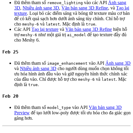
Đã thêm tham số
vào các API
Ảnh sang
remove_lighting
3D
,
Nhiều ảnh sang 3D
,
Văn bản sang 3D Refine
, và
Tạo lại
texture
. Loại bỏ các điểm sáng và bóng từ texture màu cơ bản
để có kết quả sạch hơn dưới ánh sáng tùy chỉnh. Chỉ hỗ trợ
cho
và
. Mặc định là
.
meshy-6
latest
true
Các API
Tạo lại texture
và
Văn bản sang 3D Refine
hiện hỗ
trợ
như một giá trị
để tạo texture đầy đủ
meshy-6
ai_model
cho Meshy 6.
Feb 25
Đã thêm tham số
vào API
Ảnh sang 3D
image_enhancement
và
Nhiều ảnh sang 3D
cho người dùng muốn chọn không tối
ưu hóa hình ảnh đầu vào và giữ nguyên hình thức chính xác
của đầu vào. Chỉ được hỗ trợ cho
và
. Mặc
meshy-6
latest
định là
.
true
Feb 20
Đã thêm tham số
vào API
Văn bản sang 3D
model_type
Preview
để tạo lưới low-poly được tối ưu hóa cho đa giác gọn
gàng hơn.