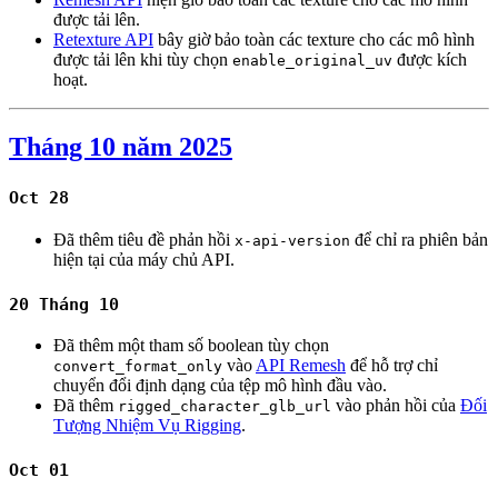
được tải lên.
Retexture API
bây giờ bảo toàn các texture cho các mô hình
được tải lên khi tùy chọn
được kích
enable_original_uv
hoạt.
Tháng 10 năm 2025
Oct 28
Đã thêm tiêu đề phản hồi
để chỉ ra phiên bản
x-api-version
hiện tại của máy chủ API.
20 Tháng 10
Đã thêm một tham số boolean tùy chọn
vào
API Remesh
để hỗ trợ chỉ
convert_format_only
chuyển đổi định dạng của tệp mô hình đầu vào.
Đã thêm
vào phản hồi của
Đối
rigged_character_glb_url
Tượng Nhiệm Vụ Rigging
.
Oct 01