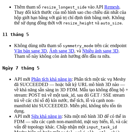
Thêm tham số
vào API
Remesh
.
resize_longest_side
Thay đổi kích thước của mô hình sao cho chiều dài nhất của
hộp giới hạn bằng với giá trị chỉ định tính bằng mét. Không
thể sử dụng đồng thời với
và
.
resize_height
auto_size
11 tháng 5
Không dùng nữa tham số
trên các endpoint
symmetry_mode
Văn bản sang 3D
,
Ảnh sang 3D
, và
Nhiều ảnh sang 3D
.
Tham số này không còn ảnh hưởng đến đầu ra nữa.
Ngày 7 tháng 5
API mới
Phân tích khả năng in
: Phân tích một tác vụ Meshy
đã SUCCEEDED — hoặc bất kỳ URL mô hình 3D nào —
về khả năng sẵn sàng in 3D FDM. Mẫu tạo không đồng bộ +
stream: POST trả về một task_id, sau đó GET / SSE stream
trả về các chỉ số độ kín nước, thể tích, lỗ và cạnh non-
manifold khi SUCCEEDED. Miễn phí, không tiêu tốn tín
dụng.
API mới
Sửa khả năng in
: Sửa một mô hình 3D để có thể in
FDM — sửa các cạnh non-manifold, mặt suy biến, lỗ, và các
vấn đề topology khác. Chấp nhận một
input_task_id