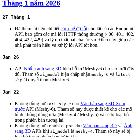
Tháng 1 năm 2026
27 Tháng 1
Đã thêm tài liệu chi tiết
các chế độ lỗi
cho tất cả các Endpoint
API, bao gồm các mã lỗi HTTP thông thường (400, 401, 402,
404, 422, 429) và lý do thất bại của tác vụ. Điều này giúp các
nhà phát triển hiểu và xử lý lỗi API tốt hơn.
Jan 26
API
Nhiều ảnh sang 3D
hiện hỗ trợ Meshy-6 cho tạo lưới đầy
đủ. Tham số
hiện chấp nhận
và
ai_model
meshy-6
latest
sẽ giải quyết thành Meshy 6.
Jan 22
Không dùng nữa
cho
Văn bản sang 3D Xem
art_style
trước
API (Meshy-6). Tham số này được thiết kế cho các mô
hình không dùng nữa (Meshy-4 / Meshy-5) và sẽ bị loại bỏ
trong phiên bản tương lai.
Không dùng nữa
cho
Văn bản sang 3D
và
Ảnh
enable_pbr
sang 3D
APIs khi
là
. Tham số này sẽ bị
ai_model
meshy-4
loại bỏ trong phiên bản tương lai.