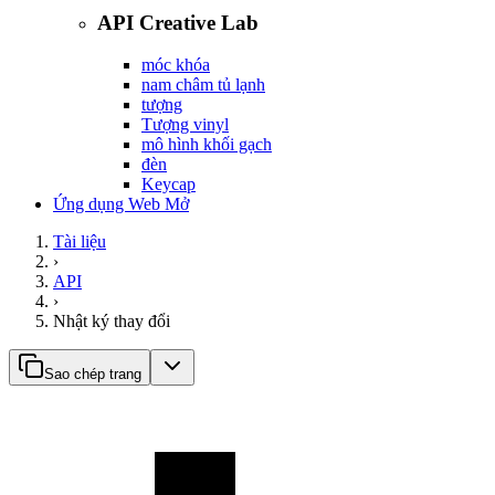
API Creative Lab
móc khóa
nam châm tủ lạnh
tượng
Tượng vinyl
mô hình khối gạch
đèn
Keycap
Ứng dụng Web Mở
Tài liệu
›
API
›
Nhật ký thay đổi
Sao chép trang