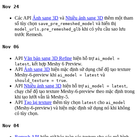
Nov 24
Các API
Ảnh sang 3D
và
Nhiều ảnh sang 3D
thêm một tham
số tùy chọn
và hiển thị
save_pre_remeshed_model
khi có yêu cầu sao lưu
model_urls.pre_remeshed_glb
trước Remesh.
Nov 06
API
Văn bản sang 3D Refine
hiện hỗ trợ
ai_model =
, kết hợp Meshy 6 Preview.
latest
API
Ảnh sang 3D
hiện mặc định sử dụng chế độ tạo texture
Meshy-6-preview khi
và
ai_model = latest
.
should_texture = true
API
Nhiều ảnh sang 3D
hiện hỗ trợ
,
ai_model = latest
chạy chế độ tạo texture Meshy-6-preview theo mặc định trong
khi tạo lưới vẫn là Meshy-5.
API
Tạo lại texture
thêm tùy chọn
cho
latest
ai_model
(Meshy-6-preview) và hiện mặc định sử dụng nó khi không
có tùy chọn.
Nov 04
Remesh API
hiện giờ bảo toàn các texture cho các mô hình