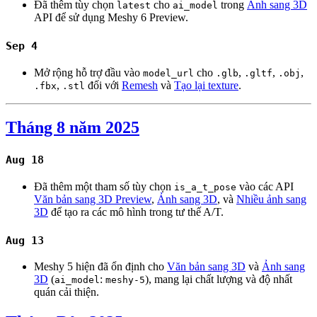
Đã thêm tùy chọn
cho
trong
Ảnh sang 3D
latest
ai_model
API để sử dụng Meshy 6 Preview.
Sep 4
Mở rộng hỗ trợ đầu vào
cho
,
,
,
model_url
.glb
.gltf
.obj
,
đối với
Remesh
và
Tạo lại texture
.
.fbx
.stl
Tháng 8 năm 2025
Aug 18
Đã thêm một tham số tùy chọn
vào các API
is_a_t_pose
Văn bản sang 3D Preview
,
Ảnh sang 3D
, và
Nhiều ảnh sang
3D
để tạo ra các mô hình trong tư thế A/T.
Aug 13
Meshy 5 hiện đã ổn định cho
Văn bản sang 3D
và
Ảnh sang
3D
(
:
), mang lại chất lượng và độ nhất
ai_model
meshy-5
quán cải thiện.