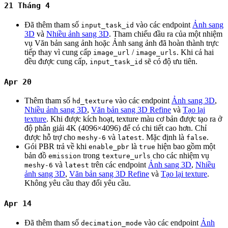
21 Tháng 4
Đã thêm tham số
vào các endpoint
Ảnh sang
input_task_id
3D
và
Nhiều ảnh sang 3D
. Tham chiếu đầu ra của một nhiệm
vụ Văn bản sang ảnh hoặc Ảnh sang ảnh đã hoàn thành trực
tiếp thay vì cung cấp
/
. Khi cả hai
image_url
image_urls
đều được cung cấp,
sẽ có độ ưu tiên.
input_task_id
Apr 20
Thêm tham số
vào các endpoint
Ảnh sang 3D
,
hd_texture
Nhiều ảnh sang 3D
,
Văn bản sang 3D Refine
và
Tạo lại
texture
. Khi được kích hoạt, texture màu cơ bản được tạo ra ở
độ phân giải 4K (4096×4096) để có chi tiết cao hơn. Chỉ
được hỗ trợ cho
và
. Mặc định là
.
meshy-6
latest
false
Gói PBR trả về khi
là
hiện bao gồm một
enable_pbr
true
bản đồ
trong
cho các nhiệm vụ
emission
texture_urls
và
trên các endpoint
Ảnh sang 3D
,
Nhiều
meshy-6
latest
ảnh sang 3D
,
Văn bản sang 3D Refine
và
Tạo lại texture
.
Không yêu cầu thay đổi yêu cầu.
Apr 14
Đã thêm tham số
vào các endpoint
Ảnh
decimation_mode