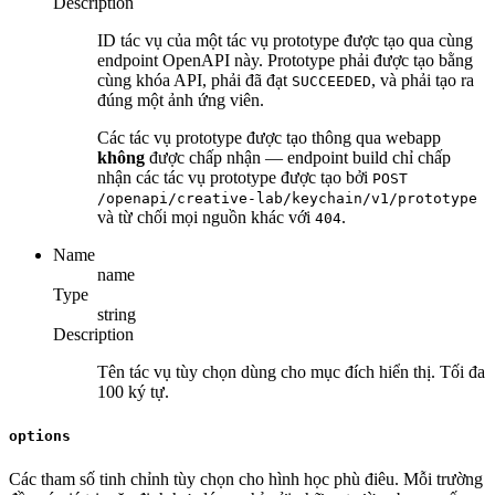
Description
ID tác vụ của một tác vụ prototype được tạo qua cùng
endpoint OpenAPI này. Prototype phải được tạo bằng
cùng khóa API, phải đã đạt
, và phải tạo ra
SUCCEEDED
đúng một ảnh ứng viên.
Các tác vụ prototype được tạo thông qua webapp
không
được chấp nhận — endpoint build chỉ chấp
nhận các tác vụ prototype được tạo bởi
POST
/openapi/creative-lab/keychain/v1/prototype
và từ chối mọi nguồn khác với
.
404
Name
name
Type
string
Description
Tên tác vụ tùy chọn dùng cho mục đích hiển thị. Tối đa
100 ký tự.
options
Các tham số tinh chỉnh tùy chọn cho hình học phù điêu. Mỗi trường