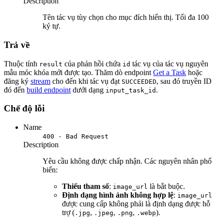
Description
Tên tác vụ tùy chọn cho mục đích hiển thị. Tối đa 100
ký tự.
Trả về
Thuộc tính
của phản hồi chứa
tác vụ của tác vụ nguyên
result
id
mẫu móc khóa mới được tạo. Thăm dò endpoint
Get a Task
hoặc
đăng ký
stream
cho đến khi tác vụ đạt
, sau đó truyền ID
SUCCEEDED
đó đến
build endpoint
dưới dạng
.
input_task_id
Chế độ lỗi
Name
400 - Bad Request
Description
Yêu cầu không được chấp nhận. Các nguyên nhân phổ
biến:
Thiếu tham số
:
là bắt buộc.
image_url
Định dạng hình ảnh không hợp lệ
:
image_url
được cung cấp không phải là định dạng được hỗ
trợ (
,
,
,
).
.jpg
.jpeg
.png
.webp