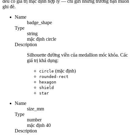
đều có giá trị mặc định hợp lý — chỉ gửi những trường bạn muốn
ghi đè.
Name
badge_shape
Type
string
mặc định
circle
Description
Silhouette đường viền của medallion móc khóa. Các
giá trị khả dụng:
(mặc định)
circle
rounded-rect
hexagon
shield
star
Name
size_mm
Type
number
mặc định
40
Description