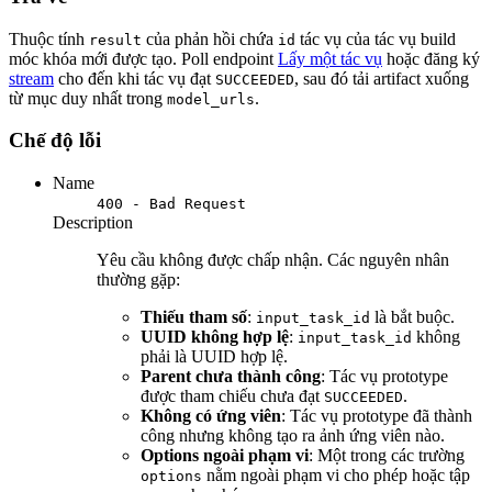
Thuộc tính
của phản hồi chứa
tác vụ của tác vụ build
result
id
móc khóa mới được tạo. Poll endpoint
Lấy một tác vụ
hoặc đăng ký
stream
cho đến khi tác vụ đạt
, sau đó tải artifact xuống
SUCCEEDED
từ mục duy nhất trong
.
model_urls
Chế độ lỗi
Name
400 - Bad Request
Description
Yêu cầu không được chấp nhận. Các nguyên nhân
thường gặp:
Thiếu tham số
:
là bắt buộc.
input_task_id
UUID không hợp lệ
:
không
input_task_id
phải là UUID hợp lệ.
Parent chưa thành công
: Tác vụ prototype
được tham chiếu chưa đạt
.
SUCCEEDED
Không có ứng viên
: Tác vụ prototype đã thành
công nhưng không tạo ra ảnh ứng viên nào.
Options ngoài phạm vi
: Một trong các trường
nằm ngoài phạm vi cho phép hoặc tập
options