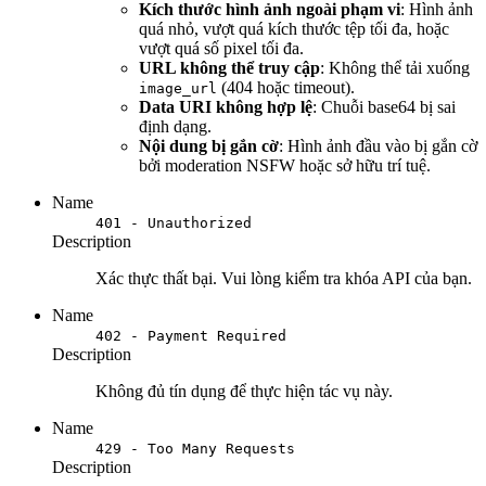
Kích thước hình ảnh ngoài phạm vi
: Hình ảnh
quá nhỏ, vượt quá kích thước tệp tối đa, hoặc
vượt quá số pixel tối đa.
URL không thể truy cập
: Không thể tải xuống
(404 hoặc timeout).
image_url
Data URI không hợp lệ
: Chuỗi base64 bị sai
định dạng.
Nội dung bị gắn cờ
: Hình ảnh đầu vào bị gắn cờ
bởi moderation NSFW hoặc sở hữu trí tuệ.
Name
401 - Unauthorized
Description
Xác thực thất bại. Vui lòng kiểm tra khóa API của bạn.
Name
402 - Payment Required
Description
Không đủ tín dụng để thực hiện tác vụ này.
Name
429 - Too Many Requests
Description