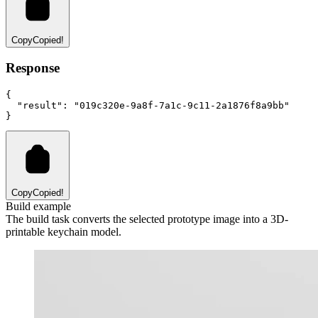
Copy
Copied!
Response
{
"result"
:
"019c320e-9a8f-7a1c-9c11-2a1876f8a9bb"
}
Copy
Copied!
Build example
The build task converts the selected prototype image into a 3D-
printable keychain model.