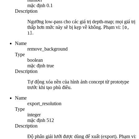
mặc định
0.1
Description
Ngưỡng low-pass cho các giá trị depth-map; mọi giá trị
thấp hơn mức này sẽ bị kẹp về không. Phạm vi:
[0,
.
1]
Name
remove_background
Type
boolean
mặc định
true
Description
Tự động xóa nền của hình ảnh concept từ prototype
trước khi tạo phù điêu.
Name
export_resolution
Type
integer
mặc định
512
Description
Độ phân giải lưới được dùng để xuất (export). Phạm vi: