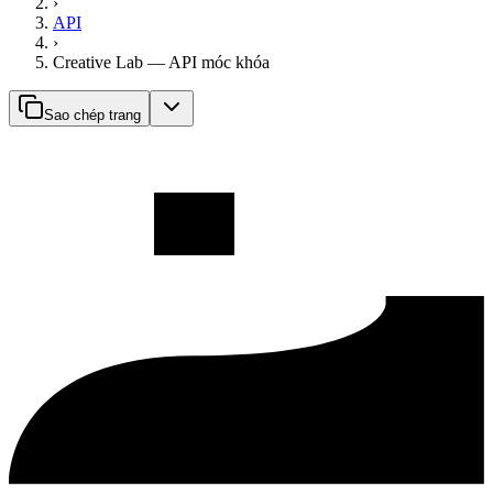
›
API
›
Creative Lab — API móc khóa
Sao chép trang