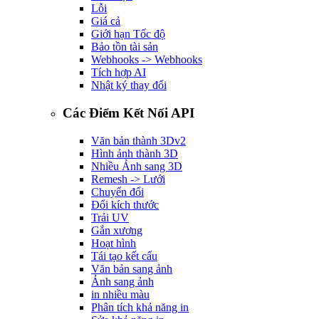
Lỗi
Giá cả
Giới hạn Tốc độ
Bảo tồn tài sản
Webhooks -> Webhooks
Tích hợp AI
Nhật ký thay đổi
Các Điểm Kết Nối API
Văn bản thành 3D
v2
Hình ảnh thành 3D
Nhiều Ảnh sang 3D
Remesh -> Lưới
Chuyển đổi
Đổi kích thước
Trải UV
Gắn xương
Hoạt hình
Tái tạo kết cấu
Văn bản sang ảnh
Ảnh sang ảnh
in nhiều màu
Phân tích khả năng in