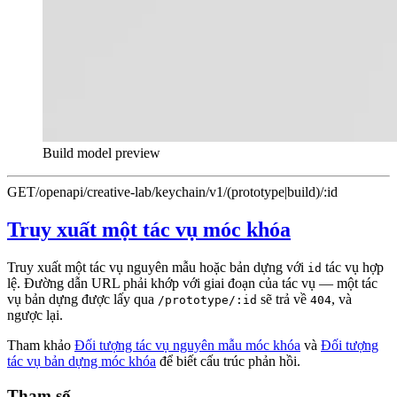
Build model preview
GET
/openapi/creative-lab/keychain/v1/(prototype|build)/:id
Truy xuất một tác vụ móc khóa
Truy xuất một tác vụ nguyên mẫu hoặc bản dựng với
tác vụ hợp
id
lệ. Đường dẫn URL phải khớp với giai đoạn của tác vụ — một tác
vụ bản dựng được lấy qua
sẽ trả về
, và
/prototype/:id
404
ngược lại.
Tham khảo
Đối tượng tác vụ nguyên mẫu móc khóa
và
Đối tượng
tác vụ bản dựng móc khóa
để biết cấu trúc phản hồi.
Tham số