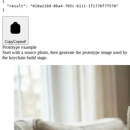
{
"result"
:
"018a210d-8ba4-705c-b111-1f1776f7f578"
}
Copy
Copied!
Prototype example
Start with a source photo, then generate the prototype image used by
the keychain build stage.