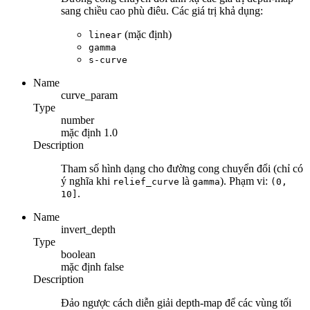
sang chiều cao phù điêu. Các giá trị khả dụng:
(mặc định)
linear
gamma
s-curve
Name
curve_param
Type
number
mặc định
1.0
Description
Tham số hình dạng cho đường cong chuyển đổi (chỉ có
ý nghĩa khi
là
). Phạm vi:
relief_curve
gamma
(0,
.
10]
Name
invert_depth
Type
boolean
mặc định
false
Description
Đảo ngược cách diễn giải depth-map để các vùng tối