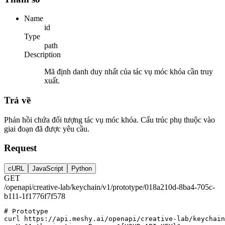
Name
id
Type
path
Description
Mã định danh duy nhất của tác vụ móc khóa cần truy
xuất.
Trả về
Phản hồi chứa đối tượng tác vụ móc khóa. Cấu trúc phụ thuộc vào
giai đoạn đã được yêu cầu.
Request
cURL
JavaScript
Python
GET
/openapi/creative-lab/keychain/v1/prototype/018a210d-8ba4-705c-
b111-1f1776f7f578
# Prototype
curl
https://api.meshy.ai/openapi/creative-lab/keychain