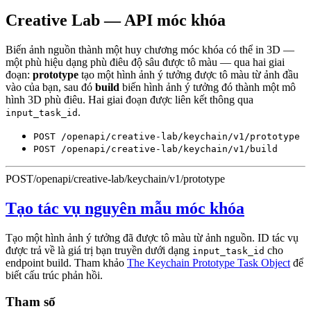
Creative Lab — API móc khóa
Biến ảnh nguồn thành một huy chương móc khóa có thể in 3D —
một phù hiệu dạng phù điêu độ sâu được tô màu — qua hai giai
đoạn:
prototype
tạo một hình ảnh ý tưởng được tô màu từ ảnh đầu
vào của bạn, sau đó
build
biến hình ảnh ý tưởng đó thành một mô
hình 3D phù điêu. Hai giai đoạn được liên kết thông qua
.
input_task_id
POST /openapi/creative-lab/keychain/v1/prototype
POST /openapi/creative-lab/keychain/v1/build
POST
/openapi/creative-lab/keychain/v1/prototype
Tạo tác vụ nguyên mẫu móc khóa
Tạo một hình ảnh ý tưởng đã được tô màu từ ảnh nguồn. ID tác vụ
được trả về là giá trị bạn truyền dưới dạng
cho
input_task_id
endpoint build. Tham khảo
The Keychain Prototype Task Object
để
biết cấu trúc phản hồi.
Tham số