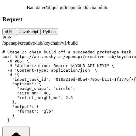
Bạn đã vượt quá giới hạn tốc độ của mình.
Request
cURL
JavaScript
Python
POST
/openapi/creative-lab/keychain/v1/build
# Stage 2: chain build off a succeeded prototype task
curl
https://api.meshy.ai/openapi/creative-lab/keychain
-X
POST
 \
-H
"Authorization: Bearer ${YOUR_API_KEY}"
 \
-H
'Content-Type: application/json'
 \
-d
'{
    "input_task_id": "018a210d-8ba4-705c-b111-1f1776f7f
    "options": {
      "badge_shape": "circle",
      "size_mm": 40,
      "relief_height_mm": 2.5
    },
    "output": {
      "format": "glb"
    }
  }'