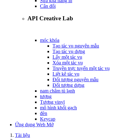
Sửa khả năng in
Cân đối
API Creative Lab
móc khóa
Tạo tác vụ nguyên mẫu
Tạo tác vụ dựng
Lấy một tác vụ
Xóa một tác vụ
Truyền trực tuyến một tác vụ
Liệt kê tác vụ
Đối tượng nguyên mẫu
Đối tượng dựng
nam châm tủ lạnh
tượng
Tượng vinyl
mô hình khối gạch
đèn
Keycap
Ứng dụng Web Mở
Tài liệu