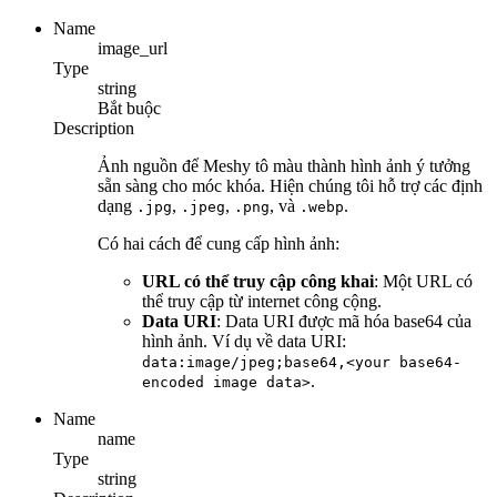
Name
image_url
Type
string
Bắt buộc
Description
Ảnh nguồn để Meshy tô màu thành hình ảnh ý tưởng
sẵn sàng cho móc khóa. Hiện chúng tôi hỗ trợ các định
dạng
,
,
, và
.
.jpg
.jpeg
.png
.webp
Có hai cách để cung cấp hình ảnh:
URL có thể truy cập công khai
: Một URL có
thể truy cập từ internet công cộng.
Data URI
: Data URI được mã hóa base64 của
hình ảnh. Ví dụ về data URI:
data:image/jpeg;base64,<your base64-
.
encoded image data>
Name
name
Type
string