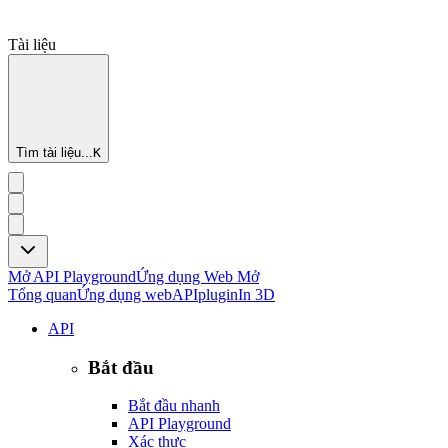
Tài liệu
Tìm tài liệu...
K
Mở API Playground
Ứng dụng Web Mở
Tổng quan
Ứng dụng web
API
plugin
In 3D
API
Bắt đầu
Bắt đầu nhanh
API Playground
Xác thực