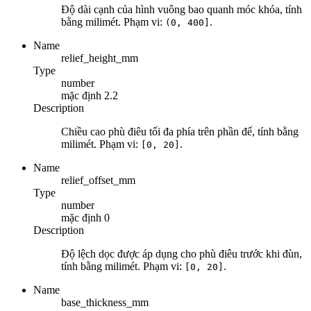
Độ dài cạnh của hình vuông bao quanh móc khóa, tính
bằng milimét. Phạm vi:
.
(0, 400]
Name
relief_height_mm
Type
number
mặc định
2.2
Description
Chiều cao phù điêu tối đa phía trên phần đế, tính bằng
milimét. Phạm vi:
.
[0, 20]
Name
relief_offset_mm
Type
number
mặc định
0
Description
Độ lệch dọc được áp dụng cho phù điêu trước khi đùn,
tính bằng milimét. Phạm vi:
.
[0, 20]
Name
base_thickness_mm