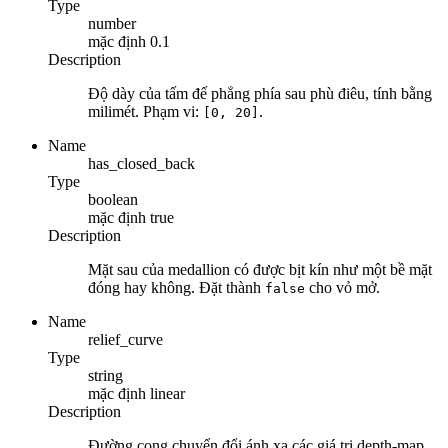
Type
number
mặc định
0.1
Description
Độ dày của tấm đế phẳng phía sau phù điêu, tính bằng
milimét. Phạm vi:
.
[0, 20]
Name
has_closed_back
Type
boolean
mặc định
true
Description
Mặt sau của medallion có được bịt kín như một bề mặt
đóng hay không. Đặt thành
cho vỏ mở.
false
Name
relief_curve
Type
string
mặc định
linear
Description
Đường cong chuyển đổi ánh xạ các giá trị depth-map