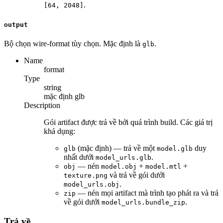
.
[64, 2048]
output
Bộ chọn wire-format tùy chọn. Mặc định là
.
glb
Name
format
Type
string
mặc định
glb
Description
Gói artifact được trả về bởi quá trình build. Các giá trị
khả dụng:
(mặc định) — trả về một
duy
glb
model.glb
nhất dưới
.
model_urls.glb
— nén
+
+
obj
model.obj
model.mtl
và trả về gói dưới
texture.png
.
model_urls.obj
— nén mọi artifact mà trình tạo phát ra và trả
zip
về gói dưới
.
model_urls.bundle_zip
Trả về