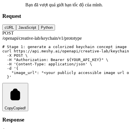
Bạn đã vượt quá giới hạn tốc độ của mình.
Request
cURL
JavaScript
Python
POST
/openapi/creative-lab/keychain/v1/prototype
# Stage 1: generate a colorized keychain concept image
curl
https://api.meshy.ai/openapi/creative-lab/keychain
-X
POST
 \
-H
"Authorization: Bearer ${YOUR_API_KEY}"
 \
-H
'Content-Type: application/json'
 \
-d
'{
    "image_url": "<your publicly accessible image url o
  }'
Copy
Copied!
Response