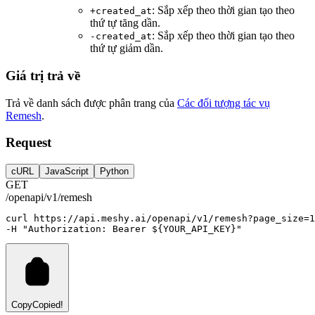
: Sắp xếp theo thời gian tạo theo
+created_at
thứ tự tăng dần.
: Sắp xếp theo thời gian tạo theo
-created_at
thứ tự giảm dần.
Giá trị trả về
Trả về danh sách được phân trang của
Các đối tượng tác vụ
Remesh
.
Request
cURL
JavaScript
Python
GET
/openapi/v1/remesh
curl
https://api.meshy.ai/openapi/v1/remesh?page_size=
1
-H 
"Authorization: Bearer ${YOUR_API_KEY}"
Copy
Copied!