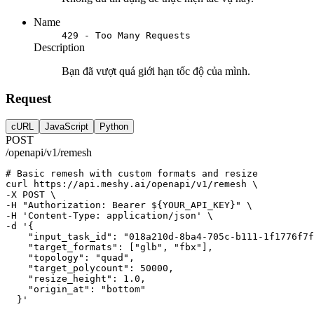
Name
429 - Too Many Requests
Description
Bạn đã vượt quá giới hạn tốc độ của mình.
Request
cURL
JavaScript
Python
POST
/openapi/v1/remesh
# Basic remesh with custom formats and resize
curl
https://api.meshy.ai/openapi/v1/remesh
 \
-X 
POST
 \
-H 
"Authorization: Bearer ${YOUR_API_KEY}"
 \
-H 
'Content-Type: application/json'
 \
-d 
'{
    "input_task_id": "018a210d-8ba4-705c-b111-1f1776f7f
    "target_formats": ["glb", "fbx"],
    "topology": "quad",
    "target_polycount": 50000,
    "resize_height": 1.0,
    "origin_at": "bottom"
  }'