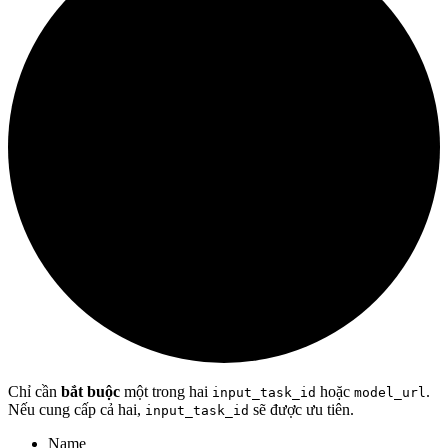
Chỉ cần
bắt buộc
một trong hai
hoặc
.
input_task_id
model_url
Nếu cung cấp cả hai,
sẽ được ưu tiên.
input_task_id
Name