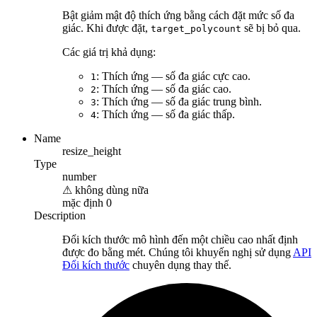
Bật giảm mật độ thích ứng bằng cách đặt mức số đa
giác. Khi được đặt,
sẽ bị bỏ qua.
target_polycount
Các giá trị khả dụng:
: Thích ứng — số đa giác cực cao.
1
: Thích ứng — số đa giác cao.
2
: Thích ứng — số đa giác trung bình.
3
: Thích ứng — số đa giác thấp.
4
Name
resize_height
Type
number
⚠
không dùng nữa
mặc định
0
Description
Đổi kích thước mô hình đến một chiều cao nhất định
được đo bằng mét. Chúng tôi khuyến nghị sử dụng
API
Đổi kích thước
chuyên dụng thay thế.