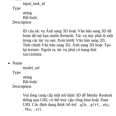
input_task_id
Type
string
Bắt buộc
Description
ID của tác vụ Ảnh sang 3D hoặc Văn bản sang 3D đã
hoàn tất mà bạn muốn Remesh. Tác vụ này phải là một
trong các tác vụ sau: Xem trước Văn bản sang 3D,
Tinh chỉnh Văn bản sang 3D, Ảnh sang 3D hoặc Tạo
lại texture. Ngoài ra, tác vụ phải có trạng thái
.
SUCCEEDED
Name
model_url
Type
string
Bắt buộc
Description
Vui lòng cung cấp một mô hình 3D để Meshy Remesh
thông qua URL có thể truy cập công khai hoặc Data
URI. Các định dạng được hỗ trợ:
,
,
,
.glb
.gltf
.obj
,
.
.fbx
.stl