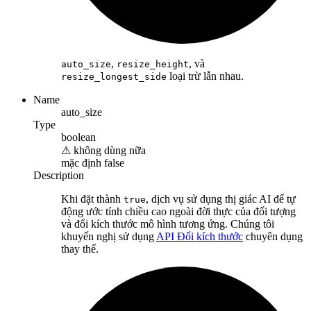
,
, và
auto_size
resize_height
loại trừ lẫn nhau.
resize_longest_side
Name
auto_size
Type
boolean
⚠
không dùng nữa
mặc định
false
Description
Khi đặt thành
, dịch vụ sử dụng thị giác AI để tự
true
động ước tính chiều cao ngoài đời thực của đối tượng
và đổi kích thước mô hình tương ứng. Chúng tôi
khuyến nghị sử dụng
API Đổi kích thước
chuyên dụng
thay thế.