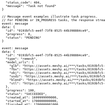
"status_code"
: 
404
,
"message"
: 
"Task not found"
}
// Message event examples illustrate task progress.
// For PENDING or IN_PROGRESS tasks, the response strea
event
:
 message
data
:
 {
"id"
: 
"0193bfc5-ee4f-73f8-8525-44b398884ce9"
,
"progress"
: 
0
,
"status"
: 
"PENDING"
}
event
:
 message
data
:
 {
"id"
: 
"0193bfc5-ee4f-73f8-8525-44b398884ce9"
,
"type"
: 
"remesh"
,
"model_urls"
: {
"glb"
:
"https://assets.meshy.ai/***/tasks/0193bfc5-
"fbx"
:
"https://assets.meshy.ai/***/tasks/0193bfc5-
"obj"
:
"https://assets.meshy.ai/***/tasks/0193bfc5-
"usdz"
:
"https://assets.meshy.ai/***/tasks/0193bfc5
"blend"
:
"https://assets.meshy.ai/***/tasks/0193bfc
"stl"
:
"https://assets.meshy.ai/***/tasks/0193bfc5-
  }
,
"progress"
: 
100
,
"status"
: 
"SUCCEEDED"
,
"created_at"
: 
1699999999000
,
"started_at"
: 
1700000000000
,
"finished_at"
: 
1700000001000
,