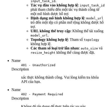
.
input_task_id
Tác vụ đầu vào không hợp lệ
:
input_task_id
phải tham chiếu đến một tác vụ thành công từ
một mô hình được hỗ trợ.
Định dạng mô hình không hợp lệ
:
model_url
trỏ đến một tệp có phần mở rộng không được hỗ
trợ.
URL không thể truy cập
: Không thể tải xuống
.
model_url
Topology không hợp lệ
: Tham số
topology
không hợp lệ.
Các tham số loại trừ lẫn nhau
:
và
auto_size
không thể cùng được đặt.
resize_height
Name
401 - Unauthorized
Description
xác thực không thành công. Vui lòng kiểm tra khóa
API của bạn.
Name
402 - Payment Required
Description
Không đủ tín dụng để thực hiện tác vụ này.