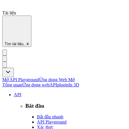
Tài liệu
Tìm tài liệu...
K
Mở API Playground
Ứng dụng Web Mở
Tổng quan
Ứng dụng web
API
plugin
In 3D
API
Bắt đầu
Bắt đầu nhanh
API Playground
Xác thực