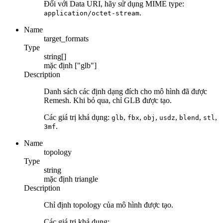
Đối với Data URI, hãy sử dụng MIME type:
.
application/octet-stream
Name
target_formats
Type
string[]
mặc định
["glb"]
Description
Danh sách các định dạng đích cho mô hình đã được
Remesh. Khi bỏ qua, chỉ GLB được tạo.
Các giá trị khả dụng:
,
,
,
,
,
,
glb
fbx
obj
usdz
blend
stl
.
3mf
Name
topology
Type
string
mặc định
triangle
Description
Chỉ định topology của mô hình được tạo.
Các giá trị khả dụng: