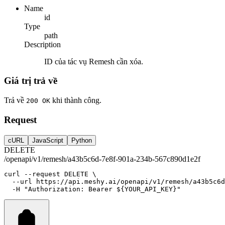
Name
id
Type
path
Description
ID của tác vụ Remesh cần xóa.
Giá trị trả về
Trả về
khi thành công.
200 OK
Request
cURL
JavaScript
Python
DELETE
/openapi/v1/remesh/a43b5c6d-7e8f-901a-234b-567c890d1e2f
curl
--request
DELETE
 \
--url
https://api.meshy.ai/openapi/v1/remesh/a43b5c6d
-H
"Authorization: Bearer ${YOUR_API_KEY}"