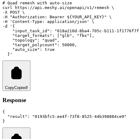
# Quad remesh with auto-size
curl
https://api.meshy.ai/openapi/v1/remesh
 \
-X 
POST
 \
-H 
"Authorization: Bearer ${YOUR_API_KEY}"
 \
-H 
'Content-Type: application/json'
 \
-d 
'{
    "input_task_id": "018a210d-8ba4-705c-b111-1f1776f7f
    "target_formats": ["glb", "fbx"],
    "topology": "quad",
    "target_polycount": 50000,
    "auto_size": true
  }'
Copy
Copied!
Response
{
"result"
:
"0193bfc5-ee4f-73f8-8525-44b398884ce9"
}