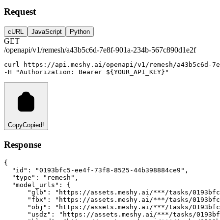
Request
cURL
JavaScript
Python
GET
/openapi/v1/remesh/a43b5c6d-7e8f-901a-234b-567c890d1e2f
curl
https://api.meshy.ai/openapi/v1/remesh/a43b5c6d-7e
-H 
"Authorization: Bearer ${YOUR_API_KEY}"
Copy
Copied!
Response
{
"id"
:
"0193bfc5-ee4f-73f8-8525-44b398884ce9"
,
"type"
:
"remesh"
,
"model_urls"
:
 {
"glb"
:
"https://assets.meshy.ai/***/tasks/0193bfc
"fbx"
:
"https://assets.meshy.ai/***/tasks/0193bfc
"obj"
:
"https://assets.meshy.ai/***/tasks/0193bfc
"usdz"
:
"https://assets.meshy.ai/***/tasks/0193bf