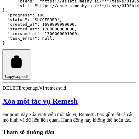
"blend"
:
"https://assets.meshy.ai/***/tasks/0193b
"stl"
:
"https://assets.meshy.ai/***/tasks/0193bfc
}
,
"progress"
:
100
,
"status"
:
"SUCCEEDED"
,
"created_at"
:
1699999999000
,
"started_at"
:
1700000000000
,
"finished_at"
:
1700000001000
,
"task_error"
:
null
,
}
Copy
Copied!
DELETE
/openapi/v1/remesh/:id
Xóa một tác vụ Remesh
endpoint này xóa vĩnh viễn một tác vụ Remesh, bao gồm tất cả các
mô hình và dữ liệu liên quan. Hành động này không thể hoàn tác.
Tham số đường dẫn