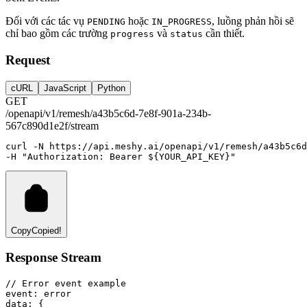
Đối với các tác vụ
hoặc
, luồng phản hồi sẽ
PENDING
IN_PROGRESS
chỉ bao gồm các trường
và
cần thiết.
progress
status
Request
cURL
JavaScript
Python
GET
/openapi/v1/remesh/a43b5c6d-7e8f-901a-234b-
567c890d1e2f/stream
curl
-N
https://api.meshy.ai/openapi/v1/remesh/a43b5c6
-H 
"Authorization: Bearer ${YOUR_API_KEY}"
Copy
Copied!
Response Stream
// Error event example
event
:
 error
data
:
 {