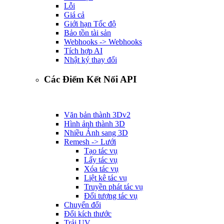
Lỗi
Giá cả
Giới hạn Tốc độ
Bảo tồn tài sản
Webhooks -> Webhooks
Tích hợp AI
Nhật ký thay đổi
Các Điểm Kết Nối API
Văn bản thành 3D
v2
Hình ảnh thành 3D
Nhiều Ảnh sang 3D
Remesh -> Lưới
Tạo tác vụ
Lấy tác vụ
Xóa tác vụ
Liệt kê tác vụ
Truyền phát tác vụ
Đối tượng tác vụ
Chuyển đổi
Đổi kích thước
Trải UV