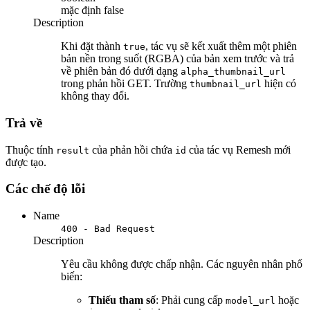
mặc định
false
Description
Khi đặt thành
, tác vụ sẽ kết xuất thêm một phiên
true
bản nền trong suốt (RGBA) của bản xem trước và trả
về phiên bản đó dưới dạng
alpha_thumbnail_url
trong phản hồi GET. Trường
hiện có
thumbnail_url
không thay đổi.
Trả về
Thuộc tính
của phản hồi chứa
của tác vụ Remesh mới
result
id
được tạo.
Các chế độ lỗi
Name
400 - Bad Request
Description
Yêu cầu không được chấp nhận. Các nguyên nhân phổ
biến:
Thiếu tham số
: Phải cung cấp
hoặc
model_url