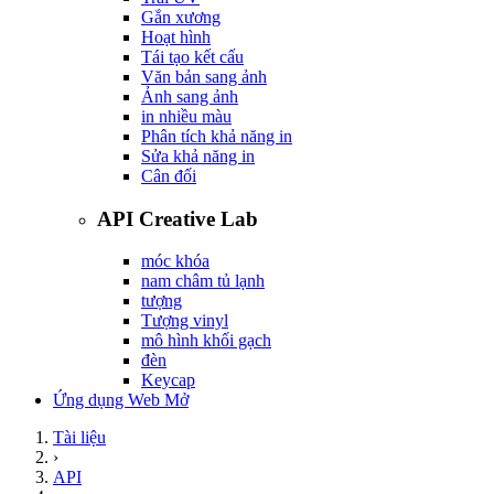
Gắn xương
Hoạt hình
Tái tạo kết cấu
Văn bản sang ảnh
Ảnh sang ảnh
in nhiều màu
Phân tích khả năng in
Sửa khả năng in
Cân đối
API Creative Lab
móc khóa
nam châm tủ lạnh
tượng
Tượng vinyl
mô hình khối gạch
đèn
Keycap
Ứng dụng Web Mở
Tài liệu
›
API