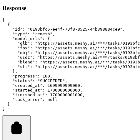
Response
[
  {
"id"
:
"0193bfc5-ee4f-73f8-8525-44b398884ce9"
,
"type"
:
"remesh"
,
"model_urls"
:
 {
"glb"
:
"https://assets.meshy.ai/***/tasks/0193bfc
"fbx"
:
"https://assets.meshy.ai/***/tasks/0193bfc
"obj"
:
"https://assets.meshy.ai/***/tasks/0193bfc
"usdz"
:
"https://assets.meshy.ai/***/tasks/0193bf
"blend"
:
"https://assets.meshy.ai/***/tasks/0193b
"stl"
:
"https://assets.meshy.ai/***/tasks/0193bfc
    }
,
"progress"
:
100
,
"status"
:
"SUCCEEDED"
,
"created_at"
:
1699999999000
,
"started_at"
:
1700000000000
,
"finished_at"
:
1700000001000
,
"task_error"
:
null
  }
]