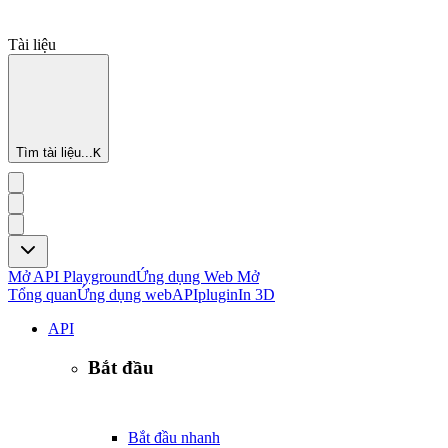
Tài liệu
Tìm tài liệu...
K
Mở API Playground
Ứng dụng Web Mở
Tổng quan
Ứng dụng web
API
plugin
In 3D
API
Bắt đầu
Bắt đầu nhanh