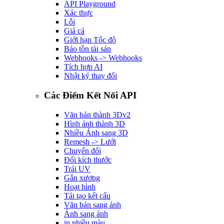
API Playground
Xác thực
Lỗi
Giá cả
Giới hạn Tốc độ
Bảo tồn tài sản
Webhooks -> Webhooks
Tích hợp AI
Nhật ký thay đổi
Các Điểm Kết Nối API
Văn bản thành 3D
v2
Hình ảnh thành 3D
Nhiều Ảnh sang 3D
Remesh -> Lưới
Chuyển đổi
Đổi kích thước
Trải UV
Gắn xương
Hoạt hình
Tái tạo kết cấu
Văn bản sang ảnh
Ảnh sang ảnh
in nhiều màu