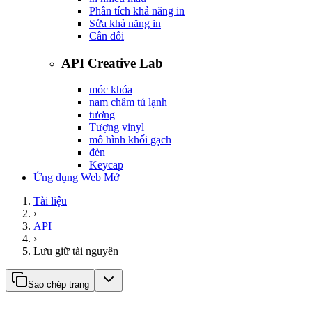
Phân tích khả năng in
Sửa khả năng in
Cân đối
API Creative Lab
móc khóa
nam châm tủ lạnh
tượng
Tượng vinyl
mô hình khối gạch
đèn
Keycap
Ứng dụng Web Mở
Tài liệu
›
API
›
Lưu giữ tài nguyên
Sao chép trang