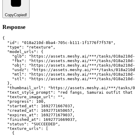
Copy
Copied!
Response
{
"id"
:
"018a210d-8ba4-705c-b111-1f1776f7f578"
,
"type"
:
"retexture"
,
"model_urls"
:
 {
"glb"
:
"https://assets.meshy.ai/***/tasks/018a210d-
"fbx"
:
"https://assets.meshy.ai/***/tasks/018a210d-
"obj"
:
"https://assets.meshy.ai/***/tasks/018a210d-
"usdz"
:
"https://assets.meshy.ai/***/tasks/018a210d
"mtl"
:
"https://assets.meshy.ai/***/tasks/018a210d-
"stl"
:
"https://assets.meshy.ai/***/tasks/018a210d-
  }
,
"thumbnail_url"
:
"https://assets.meshy.ai/***/tasks/0
"text_style_prompt"
:
"red fangs, Samurai outfit that 
"texture_image_url"
:
""
,
"progress"
:
100
,
"started_at"
:
1692771667037
,
"created_at"
:
1692771650657
,
"expires_at"
:
1692771679037
,
"finished_at"
:
1692771669037
,
"status"
:
"SUCCEEDED"
,
"texture_urls"
:
 [
    {