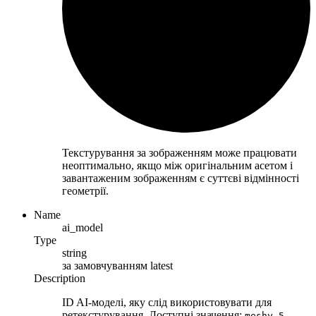
Текстурування за зображенням може працювати
неоптимально, якщо між оригінальним асетом і
завантаженим зображенням є суттєві відмінності
геометрії.
Name
ai_model
Type
string
за замовчуванням
latest
Description
ID AI-моделі, яку слід використовувати для
ретекстурування. Доступні значення:
,
meshy-5