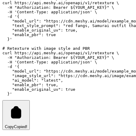
curl
https://api.meshy.ai/openapi/v1/retexture
 \
-H
"Authorization: Bearer ${YOUR_API_KEY}"
 \
-H
'Content-Type: application/json'
 \
-d
'{
    "model_url": "https://cdn.meshy.ai/model/example_mo
    "text_style_prompt": "red fangs, Samurai outfit tha
    "enable_original_uv": true,
    "enable_pbr": true
  }'
# Retexture with image style and PBR
curl
https://api.meshy.ai/openapi/v1/retexture
 \
-H
"Authorization: Bearer ${YOUR_API_KEY}"
 \
-H
'Content-Type: application/json'
 \
-d
'{
    "model_url": "https://cdn.meshy.ai/model/example_mo
    "image_style_url": "https://cdn.meshy.ai/image/exam
    "ai_model": "latest",
    "enable_pbr": true,
    "enable_original_uv": true
  }'
Copy
Copied!