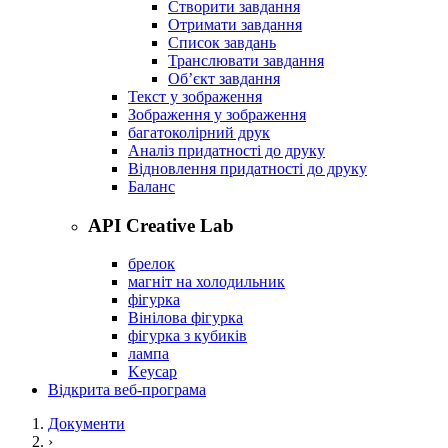
Створити завдання
Отримати завдання
Список завдань
Транслювати завдання
Об’єкт завдання
Текст у зображення
Зображення у зображення
багатоколірний друк
Аналіз придатності до друку
Відновлення придатності до друку
Баланс
API Creative Lab
брелок
магніт на холодильник
фігурка
Вінілова фігурка
фігурка з кубиків
лампа
Keycap
Відкрита веб-програма
Документи
›