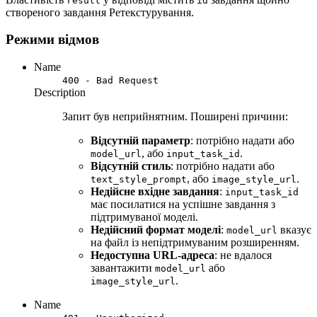
result
id
створеного завдання Ретекстурування.
Режими відмов
Name
400 - Bad Request
Description
Запит був неприйнятним. Поширені причини:
Відсутній параметр
: потрібно надати або
, або
.
model_url
input_task_id
Відсутній стиль
: потрібно надати або
, або
.
text_style_prompt
image_style_url
Недійсне вхідне завдання
:
input_task_id
має посилатися на успішне завдання з
підтримуваної моделі.
Недійсний формат моделі
:
вказує
model_url
на файл із непідтримуваним розширенням.
Недоступна URL-адреса
: не вдалося
завантажити
або
model_url
.
image_style_url
Name