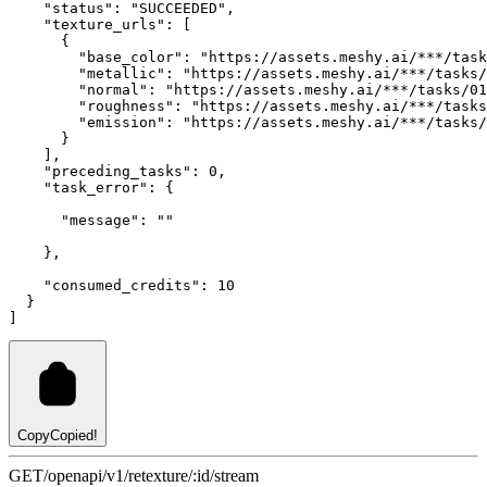
"status"
:
"SUCCEEDED"
,
"texture_urls"
:
 [
      {
"base_color"
:
"https://assets.meshy.ai/***/task
"metallic"
:
"https://assets.meshy.ai/***/tasks/
"normal"
:
"https://assets.meshy.ai/***/tasks/01
"roughness"
:
"https://assets.meshy.ai/***/tasks
"emission"
:
"https://assets.meshy.ai/***/tasks/
      }
    ]
,
"preceding_tasks"
:
0
,
"task_error"
:
 {
"message"
:
""
    }
,
"consumed_credits"
:
10
  }
]
Copy
Copied!
GET
/openapi/v1/retexture/:id/stream