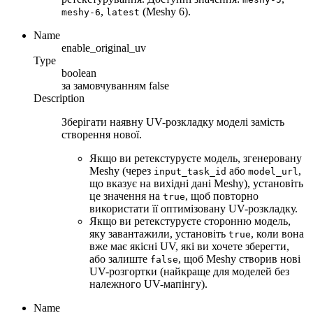
,
(Meshy 6).
meshy-6
latest
Name
enable_original_uv
Type
boolean
за замовчуванням
false
Description
Зберігати наявну UV-розкладку моделі замість
створення нової.
Якщо ви ретекстуруєте модель, згенеровану
Meshy (через
або
,
input_task_id
model_url
що вказує на вихідні дані Meshy), установіть
це значення на
, щоб повторно
true
використати її оптимізовану UV-розкладку.
Якщо ви ретекстуруєте сторонню модель,
яку завантажили, установіть
, коли вона
true
вже має якісні UV, які ви хочете зберегти,
або залиште
, щоб Meshy створив нові
false
UV-розгортки (найкраще для моделей без
належного UV-мапінгу).
Name