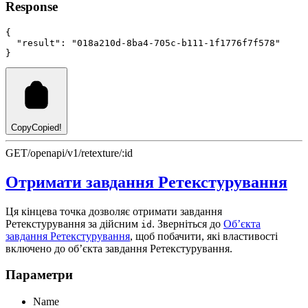
Response
{
"result"
:
"018a210d-8ba4-705c-b111-1f1776f7f578"
}
Copy
Copied!
GET
/openapi/v1/retexture/:id
Отримати завдання Ретекстурування
Ця кінцева точка дозволяє отримати завдання
Ретекстурування за дійсним
. Зверніться до
Об’єкта
id
завдання Ретекстурування
, щоб побачити, які властивості
включено до об’єкта завдання Ретекстурування.
Параметри
Name