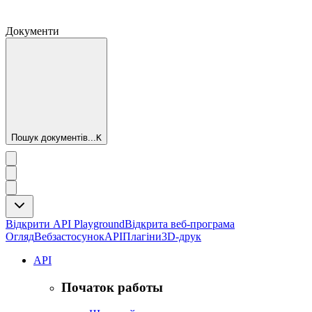
Документи
Пошук документів...
K
Відкрити API Playground
Відкрита веб-програма
Огляд
Вебзастосунок
API
Плагіни
3D-друк
API
Початок работы