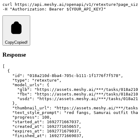
curl
https://api.meshy.ai/openapi/v1/retexture?page_siz
-H 
"Authorization: Bearer ${YOUR_API_KEY}"
Copy
Copied!
Response
[
  {
"id"
:
"018a210d-8ba4-705c-b111-1f1776f7f578"
,
"type"
:
"retexture"
,
"model_urls"
:
 {
"glb"
:
"https://assets.meshy.ai/***/tasks/018a210
"fbx"
:
"https://assets.meshy.ai/***/tasks/018a210
"usdz"
:
"https://assets.meshy.ai/***/tasks/018a21
    }
,
"thumbnail_url"
:
"https://assets.meshy.ai/***/tasks
"text_style_prompt"
:
"red fangs, Samurai outfit tha
"progress"
:
100
,
"started_at"
:
1692771667037
,
"created_at"
:
1692771650657
,
"expires_at"
:
1692771679037
,
"finished_at"
:
1692771669037
,