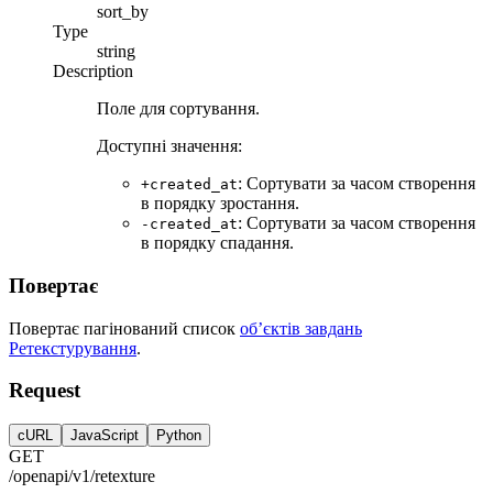
sort_by
Type
string
Description
Поле для сортування.
Доступні значення:
: Сортувати за часом створення
+created_at
в порядку зростання.
: Сортувати за часом створення
-created_at
в порядку спадання.
Повертає
Повертає пагінований список
об’єктів завдань
Ретекстурування
.
Request
cURL
JavaScript
Python
GET
/openapi/v1/retexture