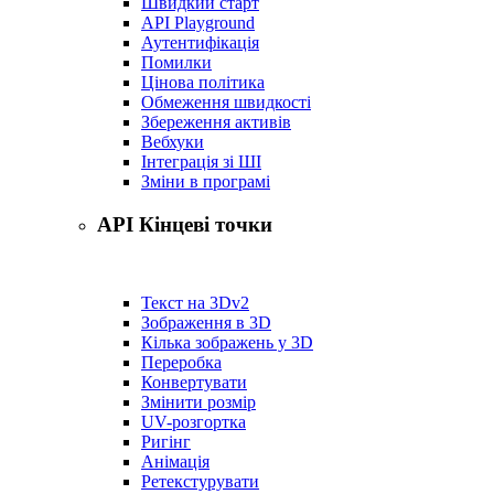
Швидкий старт
API Playground
Аутентифікація
Помилки
Цінова політика
Обмеження швидкості
Збереження активів
Вебхуки
Інтеграція зі ШІ
Зміни в програмі
API Кінцеві точки
Текст на 3D
v2
Зображення в 3D
Кілька зображень у 3D
Переробка
Конвертувати
Змінити розмір
UV-розгортка
Ригінг
Анімація
Ретекстурувати