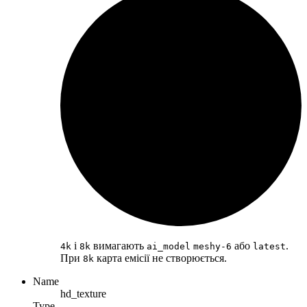
і
вимагають
або
.
4k
8k
ai_model
meshy-6
latest
При
карта емісії не створюється.
8k
Name
hd_texture
Type