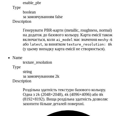
enable_pbr
Type
boolean
за замовчуванням
false
Description
Генерувати PBR-карти (metallic, roughness, normal)
на додаток до базового кольору. Карта емісії також
включається, коли
має значення
ai_model
meshy-6
або
, за винятком
latest
texture_resolution: 8k
(у цьому випадку карта емісії не створюється).
Name
texture_resolution
Type
string
за замовчуванням
2k
Description
Роздільна здатність текстури базового кольору.
Одна з
(2048×2048),
(4096×4096) або
2k
4k
8k
(8192×8192). Вища роздільна здатність дозволяє
захопити більше деталей поверхні.