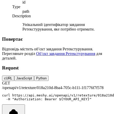
id
Type
path
Description
Унікальний ідентифікатор завдання
Ретекстурування, яке потрібно отримати.
Повертає
Відповідь містить об’єкт завдання Ретекстурування.
Перегляньте розділ
Об’єкт завдання Ретекстурування
для
деталей.
Request
cURL
JavaScript
Python
GET
/openapi/v1/retexture/018a210d-8ba4-705c-b111-1f1776f7f578
curl
https://api.meshy.ai/openapi/v1/retexture/018a210d
-H
"Authorization: Bearer ${YOUR_API_KEY}"