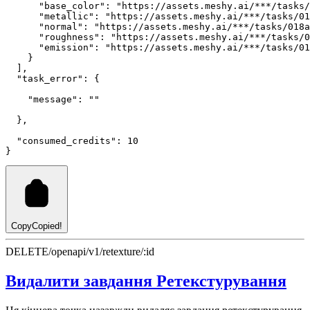
"base_color"
:
"https://assets.meshy.ai/***/tasks/
"metallic"
:
"https://assets.meshy.ai/***/tasks/01
"normal"
:
"https://assets.meshy.ai/***/tasks/018a
"roughness"
:
"https://assets.meshy.ai/***/tasks/0
"emission"
:
"https://assets.meshy.ai/***/tasks/01
    }
  ]
,
"task_error"
:
 {
"message"
:
""
  }
,
"consumed_credits"
:
10
}
Copy
Copied!
DELETE
/openapi/v1/retexture/:id
Видалити завдання Ретекстурування