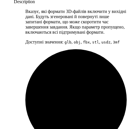
Description
Вказує, які формати 3D-файлів включити у вихідні
дані. Будуть згенеровані й повернуті лише
запитані формати, що може скоротити час
завершення завдання. Якщо параметр пропущено,
включаються всі підтримувані формати.
Доступні значення:
,
,
,
,
,
glb
obj
fbx
stl
usdz
3mf