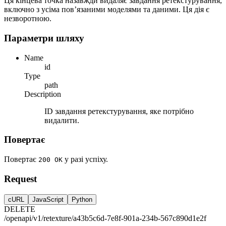
Ця кінцева точка назавжди видаляє завдання ретекстурування,
включно з усіма пов’язаними моделями та даними. Ця дія є
незворотною.
Параметри шляху
Name
id
Type
path
Description
ID завдання ретекстурування, яке потрібно
видалити.
Повертає
Повертає
у разі успіху.
200 OK
Request
cURL
JavaScript
Python
DELETE
/openapi/v1/retexture/a43b5c6d-7e8f-901a-234b-567c890d1e2f