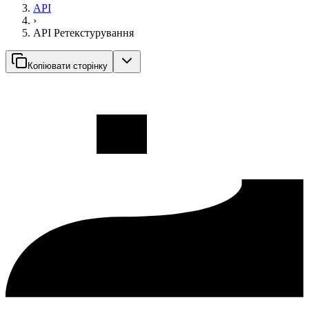
API
›
API Ретекстурування
Копіювати сторінку