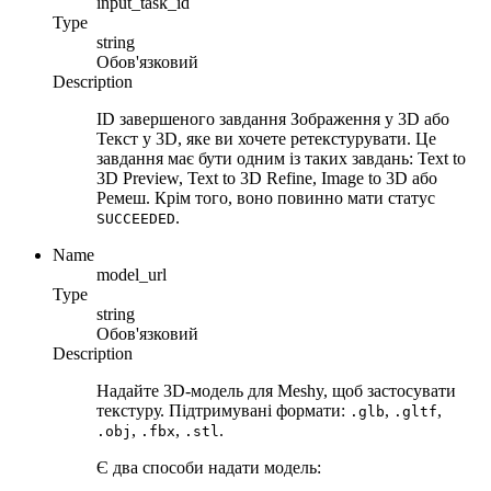
input_task_id
Type
string
Обов'язковий
Description
ID завершеного завдання Зображення у 3D або
Текст у 3D, яке ви хочете ретекстурувати. Це
завдання має бути одним із таких завдань: Text to
3D Preview, Text to 3D Refine, Image to 3D або
Ремеш. Крім того, воно повинно мати статус
.
SUCCEEDED
Name
model_url
Type
string
Обов'язковий
Description
Надайте 3D-модель для Meshy, щоб застосувати
текстуру. Підтримувані формати:
,
,
.glb
.gltf
,
,
.
.obj
.fbx
.stl
Є два способи надати модель: