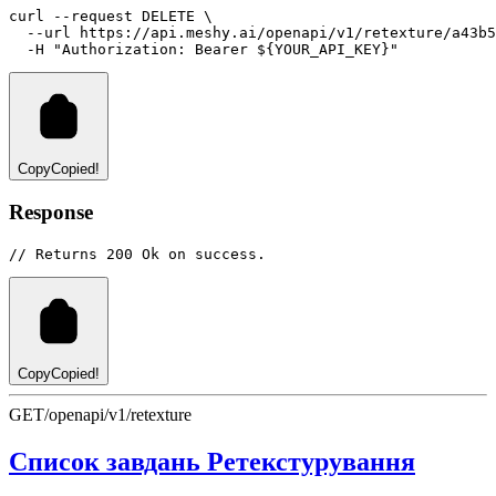
curl
--request
DELETE
 \
--url
https://api.meshy.ai/openapi/v1/retexture/a43b5
-H
"Authorization: Bearer ${YOUR_API_KEY}"
Copy
Copied!
Response
// Returns 200 Ok on success.
Copy
Copied!
GET
/openapi/v1/retexture
Список завдань Ретекстурування