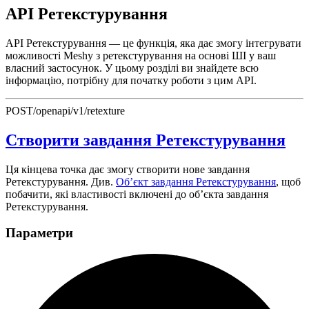
API Ретекстурування
API Ретекстурування — це функція, яка дає змогу інтегрувати
можливості Meshy з ретекстурування на основі ШІ у ваш
власний застосунок. У цьому розділі ви знайдете всю
інформацію, потрібну для початку роботи з цим API.
POST
/openapi/v1/retexture
Створити завдання Ретекстурування
Ця кінцева точка дає змогу створити нове завдання
Ретекстурування. Див.
Об’єкт завдання Ретекстурування
, щоб
побачити, які властивості включені до об’єкта завдання
Ретекстурування.
Параметри