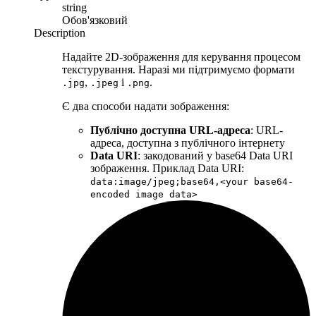
string
Обов'язковий
Description
Надайте 2D-зображення для керування процесом
текстурування. Наразі ми підтримуємо формати
,
і
.
.jpg
.jpeg
.png
Є два способи надати зображення:
Публічно доступна URL-адреса
: URL-
адреса, доступна з публічного інтернету
Data URI
: закодований у base64 Data URI
зображення. Приклад Data URI:
data:image/jpeg;base64,<your base64-
encoded image data>