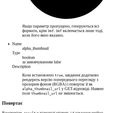
Якщо параметр пропущено, генеруються всі
формати, крім
.
включається лише тоді,
3mf
3mf
коли його явно вказано.
Name
alpha_thumbnail
Type
boolean
за замовчуванням
false
Description
Коли встановлено
, завдання додатково
true
рендерить версію попереднього перегляду з
прозорим фоном (RGBA) і повертає її як
у GET-відповіді. Наявне
alpha_thumbnail_url
поле
не змінюється.
thumbnail_url
Повертає
Властивість
у відповіді містить
завдання щойно