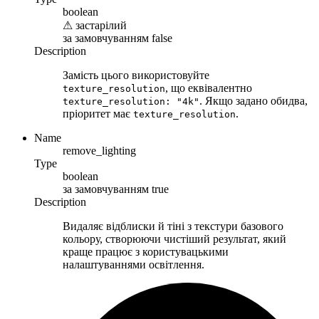
boolean
⚠
застарілий
за замовчуванням
false
Description
Замість цього використовуйте
, що еквівалентно
texture_resolution
. Якщо задано обидва,
texture_resolution: "4k"
пріоритет має
.
texture_resolution
Name
remove_lighting
Type
boolean
за замовчуванням
true
Description
Видаляє відблиски й тіні з текстури базового
кольору, створюючи чистіший результат, який
краще працює з користувацькими
налаштуваннями освітлення.