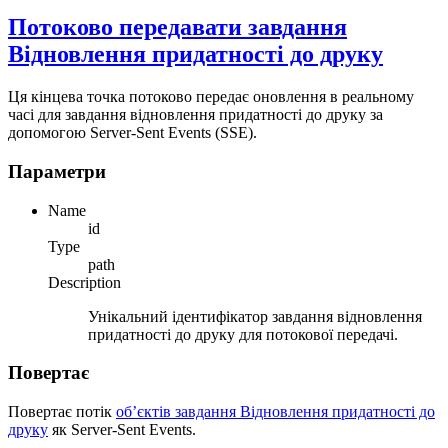
Потоково передавати завдання
Відновлення придатності до друку
Ця кінцева точка потоково передає оновлення в реальному
часі для завдання відновлення придатності до друку за
допомогою Server-Sent Events (SSE).
Параметри
Name
id
Type
path
Description
Унікальний ідентифікатор завдання відновлення
придатності до друку для потокової передачі.
Повертає
Повертає потік
об’єктів завдання Відновлення придатності до
друку
як Server-Sent Events.