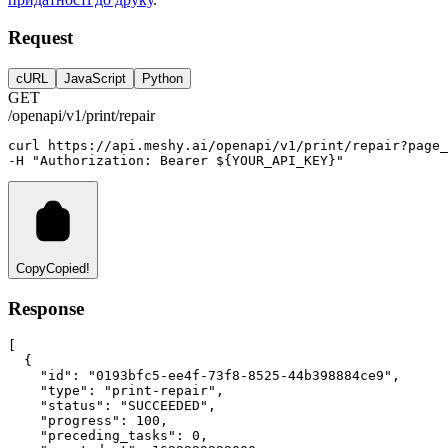
Request
cURL
JavaScript
Python
GET
/openapi/v1/print/repair
curl
https://api.meshy.ai/openapi/v1/print/repair?page_
-H 
"Authorization: Bearer ${YOUR_API_KEY}"
Copy
Copied!
Response
[
  {
"id"
:
"0193bfc5-ee4f-73f8-8525-44b398884ce9"
,
"type"
:
"print-repair"
,
"status"
:
"SUCCEEDED"
,
"progress"
:
100
,
"preceding_tasks"
:
0
,