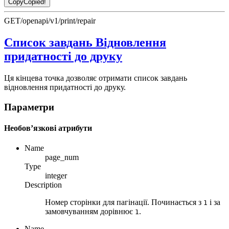
Copy
Copied!
GET
/openapi/v1/print/repair
Список завдань Відновлення
придатності до друку
Ця кінцева точка дозволяє отримати список завдань
відновлення придатності до друку.
Параметри
Необов’язкові атрибути
Name
page_num
Type
integer
Description
Номер сторінки для пагінації. Починається з
і за
1
замовчуванням дорівнює
.
1
Name