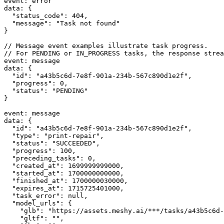
event
:
 error
data
:
 {
"status_code"
: 
404
,
"message"
: 
"Task not found"
}
// Message event examples illustrate task progress.
// For PENDING or IN_PROGRESS tasks, the response strea
event
:
 message
data
:
 {
"id"
: 
"a43b5c6d-7e8f-901a-234b-567c890d1e2f"
,
"progress"
: 
0
,
"status"
: 
"PENDING"
}
event
:
 message
data
:
 {
"id"
: 
"a43b5c6d-7e8f-901a-234b-567c890d1e2f"
,
"type"
: 
"print-repair"
,
"status"
: 
"SUCCEEDED"
,
"progress"
: 
100
,
"preceding_tasks"
: 
0
,
"created_at"
: 
1699999999000
,
"started_at"
: 
1700000000000
,
"finished_at"
: 
1700000030000
,
"expires_at"
: 
1715725401000
,
"task_error"
: 
null
,
"model_urls"
: {
"glb"
:
"https://assets.meshy.ai/***/tasks/a43b5c6d-
"gltf"
:
""
,