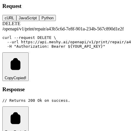
Request
cURL
JavaScript
Python
DELETE
/openapi/v1/print/repair/a43b5c6d-7e8f-901a-234b-567c890d1e2f
curl
--request
DELETE
 \
--url
https://api.meshy.ai/openapi/v1/print/repair/a4
-H
"Authorization: Bearer ${YOUR_API_KEY}"
Copy
Copied!
Response
// Returns 200 Ok on success.