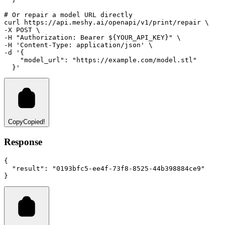
# Or repair a model URL directly
curl
https://api.meshy.ai/openapi/v1/print/repair
 \
-X 
POST
 \
-H 
"Authorization: Bearer ${YOUR_API_KEY}"
 \
-H 
'Content-Type: application/json'
 \
-d 
'{
    "model_url": "https://example.com/model.stl"
  }'
Copy
Copied!
Response
{
"result"
:
"0193bfc5-ee4f-73f8-8525-44b398884ce9"
}