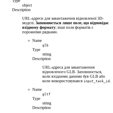
Type
object
Description
URL-адреси для завантаження відновленої 3D-
моделі.
Заповнюється лише поле, що відповідає
вхідному формату
; інші поля форматів є
порожніми рядками.
Name
glb
Type
string
Description
URL-адреса для завантаження
відновленого GLB. Заповнюється,
коли вхідними даними був GLB або
коли використовувався
.
input_task_id
Name
gltf
Type
string
Description