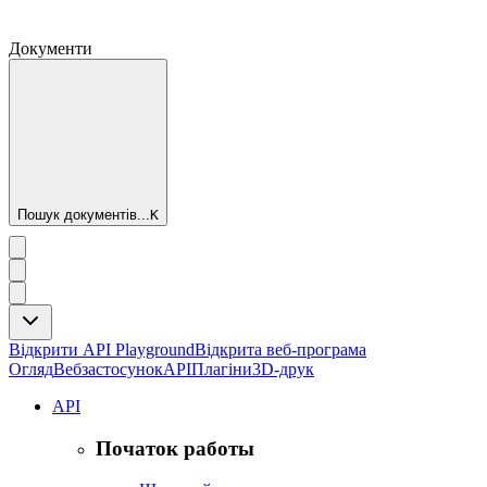
Документи
Пошук документів...
K
Відкрити API Playground
Відкрита веб-програма
Огляд
Вебзастосунок
API
Плагіни
3D-друк
API
Початок работы