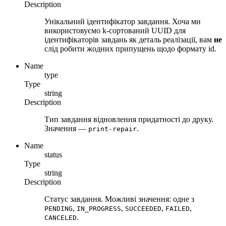
Description
Унікальний ідентифікатор завдання. Хоча ми
використовуємо k-сортований UUID для
ідентифікаторів завдань як деталь реалізації, вам
не
слід робити жодних припущень щодо формату id.
Name
type
Type
string
Description
Тип завдання відновлення придатності до друку.
Значення —
.
print-repair
Name
status
Type
string
Description
Статус завдання. Можливі значення: одне з
,
,
,
,
PENDING
IN_PROGRESS
SUCCEEDED
FAILED
.
CANCELED