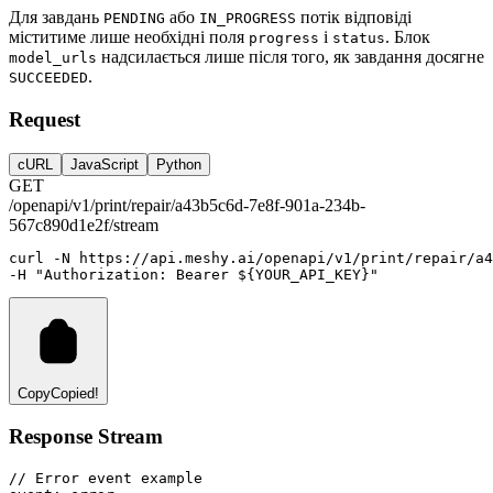
Для завдань
або
потік відповіді
PENDING
IN_PROGRESS
міститиме лише необхідні поля
і
. Блок
progress
status
надсилається лише після того, як завдання досягне
model_urls
.
SUCCEEDED
Request
cURL
JavaScript
Python
GET
/openapi/v1/print/repair/a43b5c6d-7e8f-901a-234b-
567c890d1e2f/stream
curl
-N
https://api.meshy.ai/openapi/v1/print/repair/a4
-H 
"Authorization: Bearer ${YOUR_API_KEY}"
Copy
Copied!
Response Stream
// Error event example