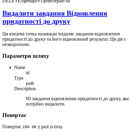
DELETE
/openapi/v1/print/repair/:id
Видалити завдання Відновлення
придатності до друку
Ця кінцева точка назавжди видаляє завдання відновлення
придатності до друку та його відновлений результат. Ця дія є
незворотною.
Параметри шляху
Name
id
Type
path
Description
ID завдання відновлення придатності до друку, яке
потрібно видалити.
Повертає
Повертає
у разі успіху.
200 OK