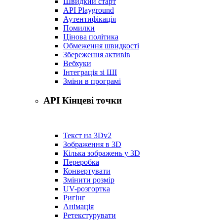
Швидкий старт
API Playground
Аутентифікація
Помилки
Цінова політика
Обмеження швидкості
Збереження активів
Вебхуки
Інтеграція зі ШІ
Зміни в програмі
API Кінцеві точки
Текст на 3D
v2
Зображення в 3D
Кілька зображень у 3D
Переробка
Конвертувати
Змінити розмір
UV-розгортка
Ригінг
Анімація
Ретекстурувати