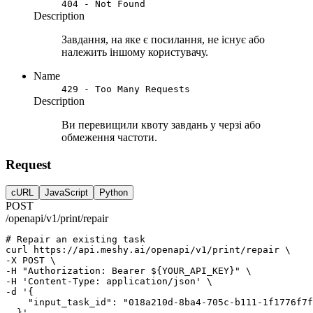
404 - Not Found
Description
Завдання, на яке є посилання, не існує або
належить іншому користувачу.
Name
429 - Too Many Requests
Description
Ви перевищили квоту завдань у черзі або
обмеження частоти.
Request
cURL
JavaScript
Python
POST
/openapi/v1/print/repair
# Repair an existing task
curl
https://api.meshy.ai/openapi/v1/print/repair
 \
-X 
POST
 \
-H 
"Authorization: Bearer ${YOUR_API_KEY}"
 \
-H 
'Content-Type: application/json'
 \
-d 
'{
    "input_task_id": "018a210d-8ba4-705c-b111-1f1776f7f
  }'