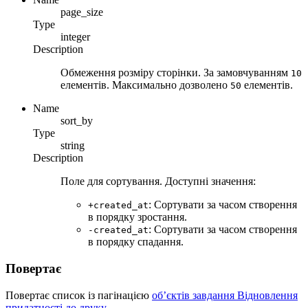
page_size
Type
integer
Description
Обмеження розміру сторінки. За замовчуванням
10
елементів. Максимально дозволено
елементів.
50
Name
sort_by
Type
string
Description
Поле для сортування. Доступні значення:
: Сортувати за часом створення
+created_at
в порядку зростання.
: Сортувати за часом створення
-created_at
в порядку спадання.
Повертає
Повертає список із пагінацією
об’єктів завдання Відновлення
придатності до друку
.