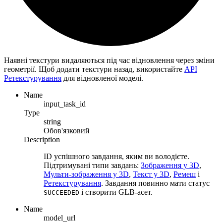
Наявні текстури видаляються під час відновлення через зміни
геометрії. Щоб додати текстури назад, використайте
API
Ретекстурування
для відновленої моделі.
Name
input_task_id
Type
string
Обов'язковий
Description
ID успішного завдання, яким ви володієте.
Підтримувані типи завдань:
Зображення у 3D
,
Мульти-зображення у 3D
,
Текст у 3D
,
Ремеш
і
Ретекстурування
. Завдання повинно мати статус
і створити GLB-асет.
SUCCEEDED
Name
model_url