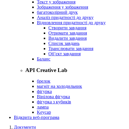
Текст у зображення
Зображення у зображення
багатоколірний друк
Аналіз придатності до друку
Відновлення придатності до друку
Створити завдання
Отримати завдання
Видалити завдання
Список завдань
Транслювати завдання
Об’єкт завдання
Баланс
API Creative Lab
брелок
магніт на холодильник
фігурка
Вінілова фігурка
фігурка з кубиків
лампа
Keycap
Відкрита веб-програма
Документи