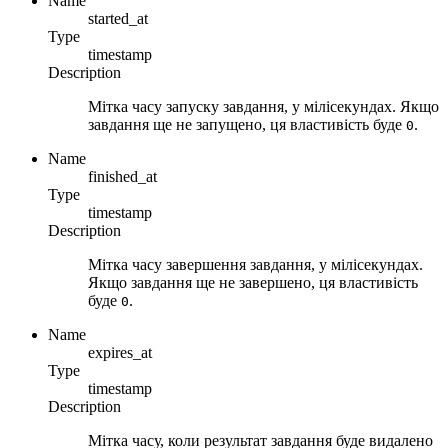
Name
started_at
Type
timestamp
Description
Мітка часу запуску завдання, у мілісекундах. Якщо
завдання ще не запущено, ця властивість буде
.
0
Name
finished_at
Type
timestamp
Description
Мітка часу завершення завдання, у мілісекундах.
Якщо завдання ще не завершено, ця властивість
буде
.
0
Name
expires_at
Type
timestamp
Description
Мітка часу, коли результат завдання буде видалено