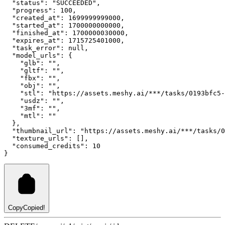
"status"
:
"SUCCEEDED"
,
"progress"
:
100
,
"created_at"
:
1699999999000
,
"started_at"
:
1700000000000
,
"finished_at"
:
1700000030000
,
"expires_at"
:
1715725401000
,
"task_error"
:
null
,
"model_urls"
:
 {
"glb"
:
""
,
"gltf"
:
""
,
"fbx"
:
""
,
"obj"
:
""
,
"stl"
:
"https://assets.meshy.ai/***/tasks/0193bfc5-
"usdz"
:
""
,
"3mf"
:
""
,
"mtl"
:
""
  }
,
"thumbnail_url"
:
"https://assets.meshy.ai/***/tasks/0
"texture_urls"
:
 []
,
"consumed_credits"
:
10
}
Copy
Copied!