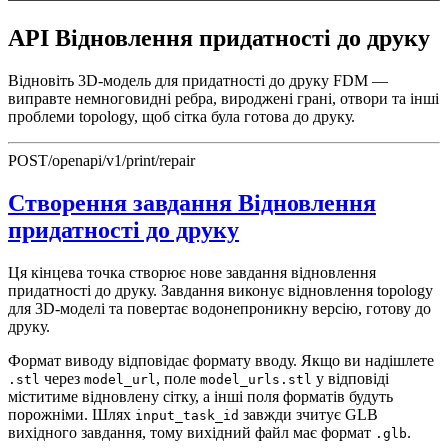
API Відновлення придатності до друку
Відновіть 3D-модель для придатності до друку FDM —
виправте немноговидні ребра, вироджені грані, отвори та інші
проблеми topology, щоб сітка була готова до друку.
POST
/openapi/v1/print/repair
Створення завдання Відновлення
придатності до друку
Ця кінцева точка створює нове завдання відновлення
придатності до друку. Завдання виконує відновлення topology
для 3D-моделі та повертає водонепроникну версію, готову до
друку.
Формат виводу відповідає формату вводу. Якщо ви надішлете
через
, поле
у відповіді
.stl
model_url
model_urls.stl
міститиме відновлену сітку, а інші поля форматів будуть
порожніми. Шлях
завжди зчитує GLB
input_task_id
вихідного завдання, тому вихідний файл має формат
.
.glb