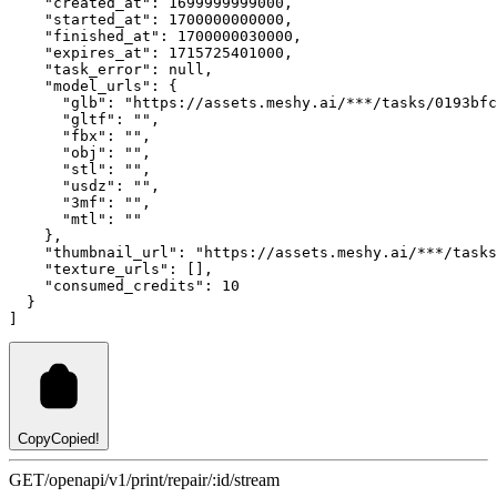
"created_at"
:
1699999999000
,
"started_at"
:
1700000000000
,
"finished_at"
:
1700000030000
,
"expires_at"
:
1715725401000
,
"task_error"
:
null
,
"model_urls"
:
 {
"glb"
:
"https://assets.meshy.ai/***/tasks/0193bfc
"gltf"
:
""
,
"fbx"
:
""
,
"obj"
:
""
,
"stl"
:
""
,
"usdz"
:
""
,
"3mf"
:
""
,
"mtl"
:
""
    }
,
"thumbnail_url"
:
"https://assets.meshy.ai/***/tasks
"texture_urls"
:
 []
,
"consumed_credits"
:
10
  }
]
Copy
Copied!
GET
/openapi/v1/print/repair/:id/stream