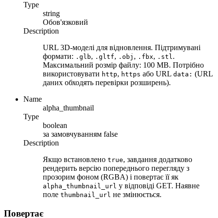
Type
string
Обов'язковий
Description
URL 3D-моделі для відновлення. Підтримувані
формати:
,
,
,
,
.
.glb
.gltf
.obj
.fbx
.stl
Максимальний розмір файлу: 100 MB. Потрібно
використовувати
,
або URL
(URL
http
https
data:
даних обходять перевірки розширень).
Name
alpha_thumbnail
Type
boolean
за замовчуванням
false
Description
Якщо встановлено
, завдання додатково
true
рендерить версію попереднього перегляду з
прозорим фоном (RGBA) і повертає її як
у відповіді GET. Наявне
alpha_thumbnail_url
поле
не змінюється.
thumbnail_url
Повертає