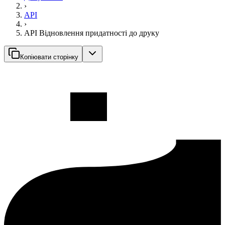
›
API
›
API Відновлення придатності до друку
Копіювати сторінку