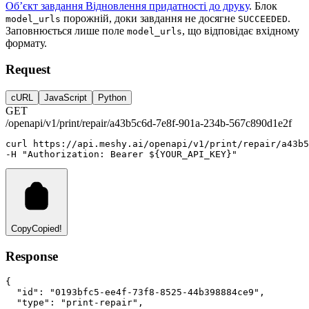
Об’єкт завдання Відновлення придатності до друку
. Блок
порожній, доки завдання не досягне
.
model_urls
SUCCEEDED
Заповнюється лише поле
, що відповідає вхідному
model_urls
формату.
Request
cURL
JavaScript
Python
GET
/openapi/v1/print/repair/a43b5c6d-7e8f-901a-234b-567c890d1e2f
curl
https://api.meshy.ai/openapi/v1/print/repair/a43b5
-H 
"Authorization: Bearer ${YOUR_API_KEY}"
Copy
Copied!
Response
{
"id"
:
"0193bfc5-ee4f-73f8-8525-44b398884ce9"
,
"type"
:
"print-repair"
,