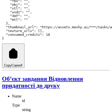
"fbx"
:
""
,
"obj"
:
""
,
"stl"
:
""
,
"usdz"
:
""
,
"3mf"
:
""
,
"mtl"
:
""
  }
,
"thumbnail_url"
: 
"https://assets.meshy.ai/***/tasks/a
"texture_urls"
: []
,
"consumed_credits"
: 
10
}
Copy
Copied!
Об’єкт завдання Відновлення
придатності до друку
Name
id
Type
string