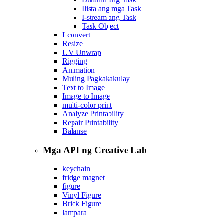
Ilista ang mga Task
I-stream ang Task
Task Object
I-convert
Resize
UV Unwrap
Rigging
Animation
Muling Pagkakakulay
Text to Image
Image to Image
multi-color print
Analyze Printability
Repair Printability
Balanse
Mga API ng Creative Lab
keychain
fridge magnet
figure
Vinyl Figure
Brick Figure
lampara