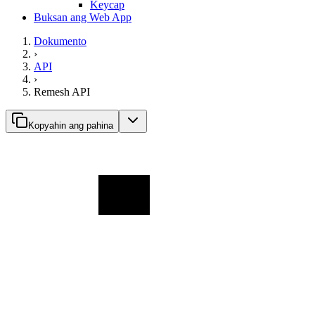
Keycap
Buksan ang Web App
Dokumento
›
API
›
Remesh API
Kopyahin ang pahina