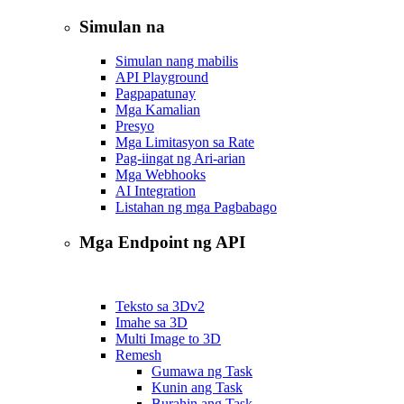
Simulan na
Simulan nang mabilis
API Playground
Pagpapatunay
Mga Kamalian
Presyo
Mga Limitasyon sa Rate
Pag-iingat ng Ari-arian
Mga Webhooks
AI Integration
Listahan ng mga Pagbabago
Mga Endpoint ng API
Teksto sa 3D
v2
Imahe sa 3D
Multi Image to 3D
Remesh
Gumawa ng Task
Kunin ang Task
Burahin ang Task