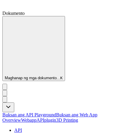
Dokumento
Maghanap ng mga dokumento...
K
Buksan ang API Playground
Buksan ang Web App
Overview
Webapp
API
plugin
3D Printing
API