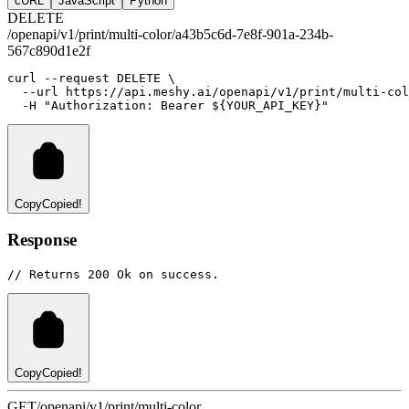
cURL
JavaScript
Python
DELETE
/openapi/v1/print/multi-color/a43b5c6d-7e8f-901a-234b-
567c890d1e2f
curl
--request
DELETE
 \
--url
https://api.meshy.ai/openapi/v1/print/multi-col
-H
"Authorization: Bearer ${YOUR_API_KEY}"
Copy
Copied!
Response
// Returns 200 Ok on success.
Copy
Copied!
GET
/openapi/v1/print/multi-color