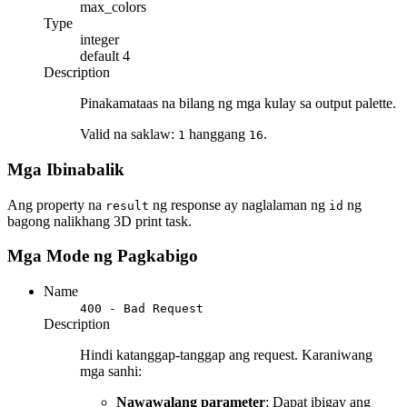
max_colors
Type
integer
default
4
Description
Pinakamataas na bilang ng mga kulay sa output palette.
Valid na saklaw:
hanggang
.
1
16
Mga Ibinabalik
Ang property na
ng response ay naglalaman ng
ng
result
id
bagong nalikhang 3D print task.
Mga Mode ng Pagkabigo
Name
400 - Bad Request
Description
Hindi katanggap-tanggap ang request. Karaniwang
mga sanhi:
Nawawalang parameter
: Dapat ibigay ang