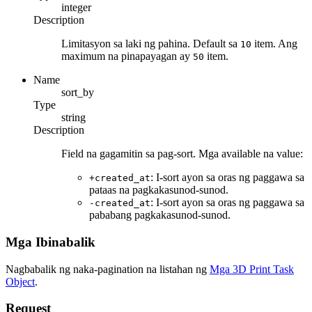
integer
Description
Limitasyon sa laki ng pahina. Default sa
item. Ang
10
maximum na pinapayagan ay
item.
50
Name
sort_by
Type
string
Description
Field na gagamitin sa pag-sort. Mga available na value:
: I-sort ayon sa oras ng paggawa sa
+created_at
pataas na pagkakasunod-sunod.
: I-sort ayon sa oras ng paggawa sa
-created_at
pababang pagkakasunod-sunod.
Mga Ibinabalik
Nagbabalik ng naka-pagination na listahan ng
Mga 3D Print Task
Object
.
Request