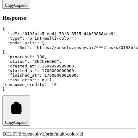
Copy
Copied!
Response
{
"id"
:
"0193bfc5-ee4f-73f8-8525-44b398884ce9"
,
"type"
:
"print-multi-color"
,
"model_urls"
:
 {
"3mf"
:
"https://assets.meshy.ai/***/tasks/0193bfc
}
,
"progress"
:
100
,
"status"
:
"SUCCEEDED"
,
"created_at"
:
1699999999000
,
"started_at"
:
1700000000000
,
"finished_at"
:
1700000001000
,
"task_error"
:
null
,
"consumed_credits"
:
10
}
Copy
Copied!
DELETE
/openapi/v1/print/multi-color/:id