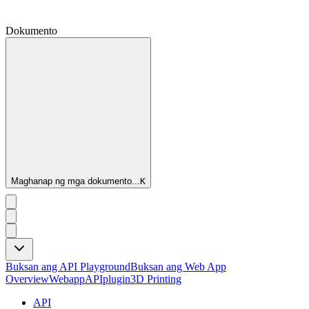
Dokumento
Maghanap ng mga dokumento...
K
Buksan ang API Playground
Buksan ang Web App
Overview
Webapp
API
plugin
3D Printing
API