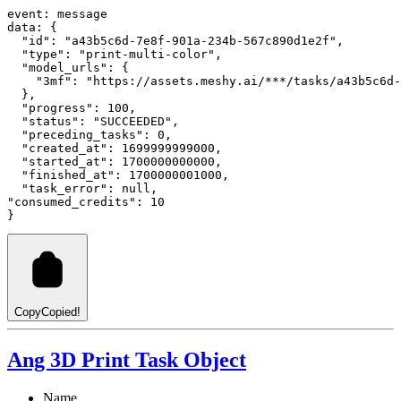
event
:
 message
data
:
 {
"id"
: 
"a43b5c6d-7e8f-901a-234b-567c890d1e2f"
,
"type"
: 
"print-multi-color"
,
"model_urls"
: {
"3mf"
:
"https://assets.meshy.ai/***/tasks/a43b5c6d-
  }
,
"progress"
: 
100
,
"status"
: 
"SUCCEEDED"
,
"preceding_tasks"
: 
0
,
"created_at"
: 
1699999999000
,
"started_at"
: 
1700000000000
,
"finished_at"
: 
1700000001000
,
"task_error"
: 
null
,
"consumed_credits"
: 
10
}
Copy
Copied!
Ang 3D Print Task Object
Name