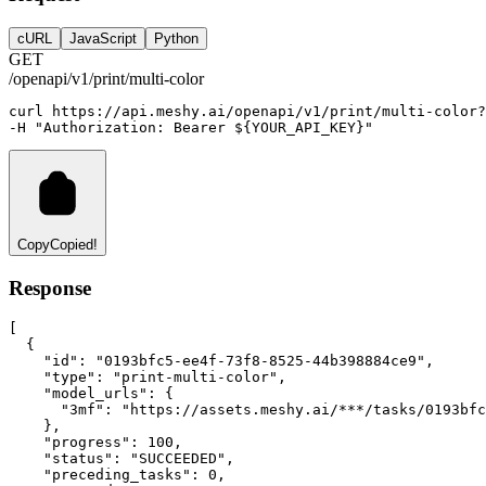
cURL
JavaScript
Python
GET
/openapi/v1/print/multi-color
curl
https://api.meshy.ai/openapi/v1/print/multi-color?
-H 
"Authorization: Bearer ${YOUR_API_KEY}"
Copy
Copied!
Response
[
  {
"id"
:
"0193bfc5-ee4f-73f8-8525-44b398884ce9"
,
"type"
:
"print-multi-color"
,
"model_urls"
:
 {
"3mf"
:
"https://assets.meshy.ai/***/tasks/0193bfc
    }
,
"progress"
:
100
,
"status"
:
"SUCCEEDED"
,
"preceding_tasks"
:
0
,