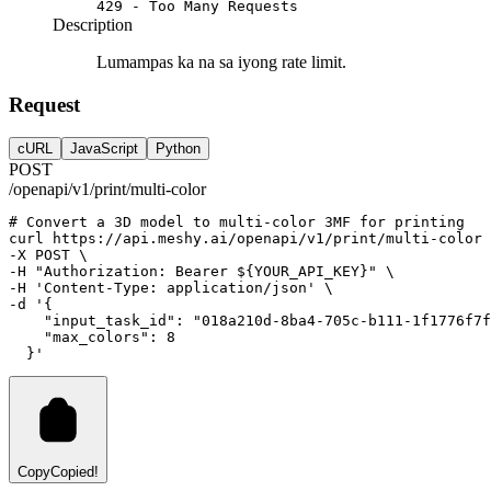
429 - Too Many Requests
Description
Lumampas ka na sa iyong rate limit.
Request
cURL
JavaScript
Python
POST
/openapi/v1/print/multi-color
# Convert a 3D model to multi-color 3MF for printing
curl
https://api.meshy.ai/openapi/v1/print/multi-color
 
-X 
POST
 \
-H 
"Authorization: Bearer ${YOUR_API_KEY}"
 \
-H 
'Content-Type: application/json'
 \
-d 
'{
    "input_task_id": "018a210d-8ba4-705c-b111-1f1776f7f
    "max_colors": 8
  }'
Copy
Copied!