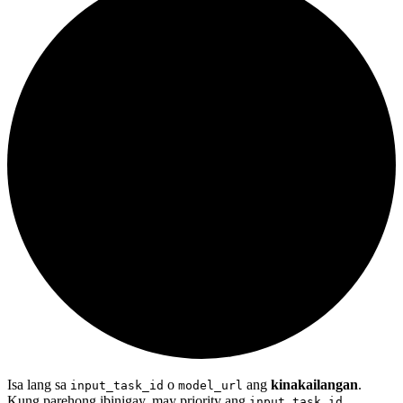
Isa lang sa
o
ang
kinakailangan
.
input_task_id
model_url
Kung parehong ibinigay, may priority ang
.
input_task_id