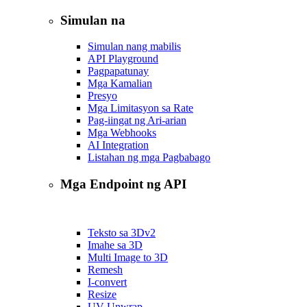
Simulan na
Simulan nang mabilis
API Playground
Pagpapatunay
Mga Kamalian
Presyo
Mga Limitasyon sa Rate
Pag-iingat ng Ari-arian
Mga Webhooks
AI Integration
Listahan ng mga Pagbabago
Mga Endpoint ng API
Teksto sa 3D
v2
Imahe sa 3D
Multi Image to 3D
Remesh
I-convert
Resize
UV Unwrap