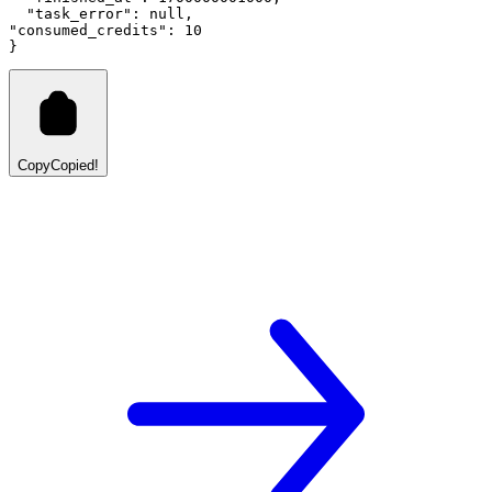
"task_error"
:
null
,
"consumed_credits"
:
10
}
Copy
Copied!