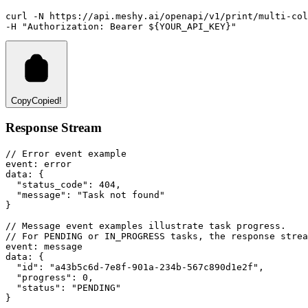
curl
-N
https://api.meshy.ai/openapi/v1/print/multi-col
-H 
"Authorization: Bearer ${YOUR_API_KEY}"
Copy
Copied!
Response Stream
// Error event example
event
:
 error
data
:
 {
"status_code"
: 
404
,
"message"
: 
"Task not found"
}
// Message event examples illustrate task progress.
// For PENDING or IN_PROGRESS tasks, the response strea
event
:
 message
data
:
 {
"id"
: 
"a43b5c6d-7e8f-901a-234b-567c890d1e2f"
,
"progress"
: 
0
,
"status"
: 
"PENDING"
}