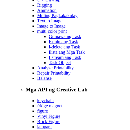
Rigging
Animation
Muling Pagkakakulay
Text to Image
Image to Image
multi-color print
Gumawa ng Task
Kunin ang Task
I-delete ang Task
Ilista ang Mga Task
I-stream ang Task
Task Object
Analyze Printability
Repair Printability
Balanse
Mga API ng Creative Lab
keychain
fridge magnet
figure
Vinyl Figure
Brick Figure
lampara