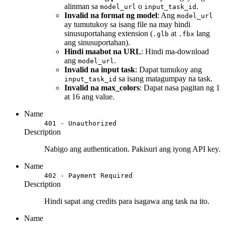
alinman sa
o
.
model_url
input_task_id
Invalid na format ng model
: Ang
model_url
ay tumutukoy sa isang file na may hindi
sinusuportahang extension (
at
lang
.glb
.fbx
ang sinusuportahan).
Hindi maabot na URL
: Hindi ma-download
ang
.
model_url
Invalid na input task
: Dapat tumukoy ang
sa isang matagumpay na task.
input_task_id
Invalid na max_colors
: Dapat nasa pagitan ng 1
at 16 ang value.
Name
401 - Unauthorized
Description
Nabigo ang authentication. Pakisuri ang iyong API key.
Name
402 - Payment Required
Description
Hindi sapat ang credits para isagawa ang task na ito.
Name