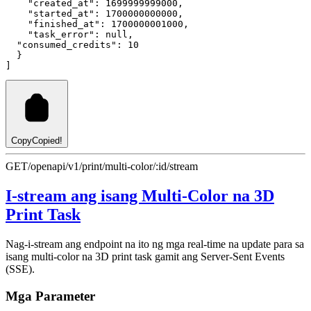
"created_at"
:
1699999999000
,
"started_at"
:
1700000000000
,
"finished_at"
:
1700000001000
,
"task_error"
:
null
,
"consumed_credits"
:
10
  }
]
Copy
Copied!
GET
/openapi/v1/print/multi-color/:id/stream
I-stream ang isang Multi-Color na 3D
Print Task
Nag-i-stream ang endpoint na ito ng mga real-time na update para sa
isang multi-color na 3D print task gamit ang Server-Sent Events
(SSE).
Mga Parameter