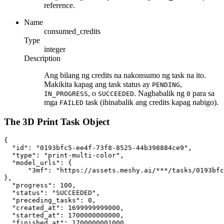
reference.
Name
consumed_credits
Type
integer
Description
Ang bilang ng credits na nakonsumo ng task na ito.
Makikita kapag ang task status ay
,
PENDING
, o
. Nagbabalik ng
para sa
IN_PROGRESS
SUCCEEDED
0
mga
task (ibinabalik ang credits kapag nabigo).
FAILED
The 3D Print Task Object
{
"id"
:
"0193bfc5-ee4f-73f8-8525-44b398884ce9"
,
"type"
:
"print-multi-color"
,
"model_urls"
:
 {
"3mf"
:
"https://assets.meshy.ai/***/tasks/0193bfc
}
,
"progress"
:
100
,
"status"
:
"SUCCEEDED"
,
"preceding_tasks"
:
0
,
"created_at"
:
1699999999000
,
"started_at"
:
1700000000000
,
"finished_at"
:
1700000001000
,