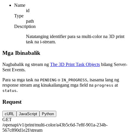
Name
id
Type
path
Description
Natatanging identifier para sa multi-color na 3D print
task na i-stream.
Mga Ibinabalik
Nagbabalik ng stream ng
The 3D Print Task Objects
bilang Server-
Sent Events.
Para sa mga task na
o
, isasama lang ng
PENDING
IN_PROGRESS
response stream ang kinakailangang mga field na
at
progress
.
status
Request
cURL
JavaScript
Python
GET
/openapi/v1/print/multi-color/a43b5c6d-7e8f-901a-234b-
567c890d1e2f/stream