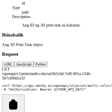
id
Type
path
Description
Ang ID ng 3D print task na kukunin.
Ibinabalik
Ang 3D Print Task object.
Request
cURL
JavaScript
Python
GET
/openapi/v1/print/multi-color/a43b5c6d-7e8f-901a-234b-
567c890d1e2f
curl
https://api.meshy.ai/openapi/v1/print/multi-color/
-H 
"Authorization: Bearer ${YOUR_API_KEY}"