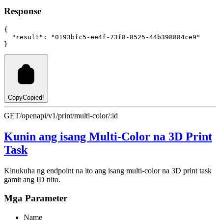
Response
{
"result"
:
"0193bfc5-ee4f-73f8-8525-44b398884ce9"
}
Copy
Copied!
GET
/openapi/v1/print/multi-color/:id
Kunin ang isang Multi-Color na 3D Print
Task
Kinukuha ng endpoint na ito ang isang multi-color na 3D print task
gamit ang ID nito.
Mga Parameter
Name