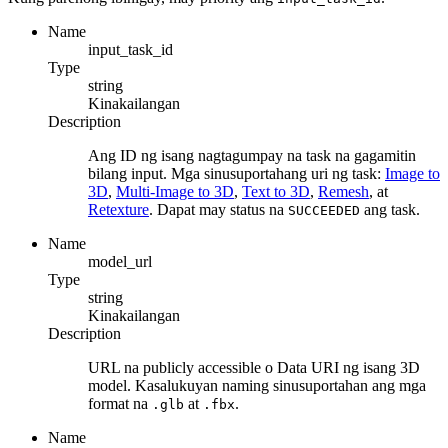
Name
input_task_id
Type
string
Kinakailangan
Description
Ang ID ng isang nagtagumpay na task na gagamitin
bilang input. Mga sinusuportahang uri ng task:
Image to
3D
,
Multi-Image to 3D
,
Text to 3D
,
Remesh
, at
Retexture
. Dapat may status na
ang task.
SUCCEEDED
Name
model_url
Type
string
Kinakailangan
Description
URL na publicly accessible o Data URI ng isang 3D
model. Kasalukuyan naming sinusuportahan ang mga
format na
at
.
.glb
.fbx
Name