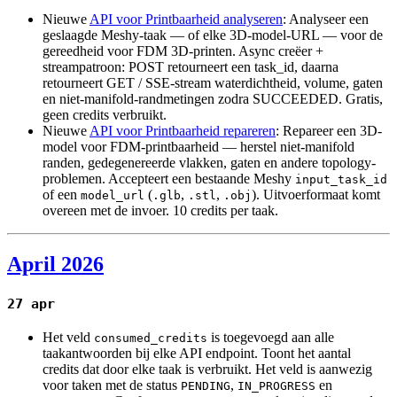
Nieuwe
API voor Printbaarheid analyseren
: Analyseer een
geslaagde Meshy-taak — of elke 3D-model-URL — voor de
gereedheid voor FDM 3D-printen. Async creëer +
streampatroon: POST retourneert een task_id, daarna
retourneert GET / SSE-stream waterdichtheid, volume, gaten
en niet-manifold-randmetingen zodra SUCCEEDED. Gratis,
geen credits verbruikt.
Nieuwe
API voor Printbaarheid repareren
: Repareer een 3D-
model voor FDM-printbaarheid — herstel niet-manifold
randen, gedegenereerde vlakken, gaten en andere topology-
problemen. Accepteert een bestaande Meshy
input_task_id
of een
(
,
,
). Uitvoerformaat komt
model_url
.glb
.stl
.obj
overeen met de invoer. 10 credits per taak.
April 2026
27 apr
Het veld
is toegevoegd aan alle
consumed_credits
taakantwoorden bij elke API endpoint. Toont het aantal
credits dat door elke taak is verbruikt. Het veld is aanwezig
voor taken met de status
,
en
PENDING
IN_PROGRESS