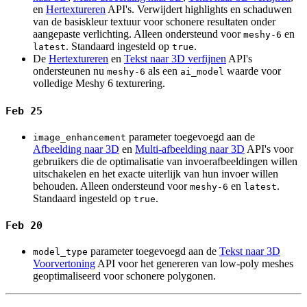
en
Hertextureren
API's. Verwijdert highlights en schaduwen
van de basiskleur textuur voor schonere resultaten onder
aangepaste verlichting. Alleen ondersteund voor
en
meshy-6
. Standaard ingesteld op
.
latest
true
De
Hertextureren
en
Tekst naar 3D verfijnen
API's
ondersteunen nu
als een
waarde voor
meshy-6
ai_model
volledige Meshy 6 texturering.
Feb 25
parameter toegevoegd aan de
image_enhancement
Afbeelding naar 3D
en
Multi-afbeelding naar 3D
API's voor
gebruikers die de optimalisatie van invoerafbeeldingen willen
uitschakelen en het exacte uiterlijk van hun invoer willen
behouden. Alleen ondersteund voor
en
.
meshy-6
latest
Standaard ingesteld op
.
true
Feb 20
parameter toegevoegd aan de
Tekst naar 3D
model_type
Voorvertoning
API voor het genereren van low-poly meshes
geoptimaliseerd voor schonere polygonen.