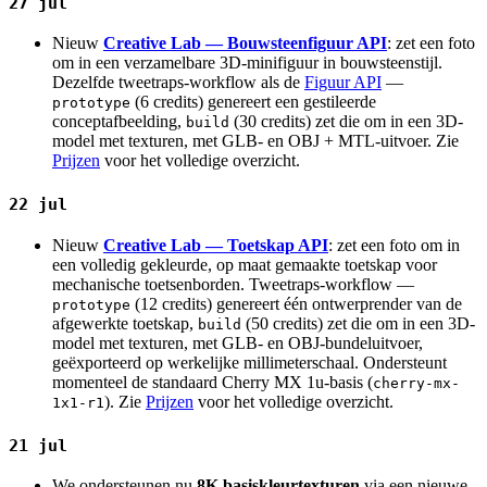
27 jul
Nieuw
Creative Lab — Bouwsteenfiguur API
: zet een foto
om in een verzamelbare 3D-minifiguur in bouwsteenstijl.
Dezelfde tweetraps-workflow als de
Figuur API
—
(6 credits) genereert een gestileerde
prototype
conceptafbeelding,
(30 credits) zet die om in een 3D-
build
model met texturen, met GLB- en OBJ + MTL-uitvoer. Zie
Prijzen
voor het volledige overzicht.
22 jul
Nieuw
Creative Lab — Toetskap API
: zet een foto om in
een volledig gekleurde, op maat gemaakte toetskap voor
mechanische toetsenborden. Tweetraps-workflow —
(12 credits) genereert één ontwerprender van de
prototype
afgewerkte toetskap,
(50 credits) zet die om in een 3D-
build
model met texturen, met GLB- en OBJ-bundeluitvoer,
geëxporteerd op werkelijke millimeterschaal. Ondersteunt
momenteel de standaard Cherry MX 1u-basis (
cherry-mx-
). Zie
Prijzen
voor het volledige overzicht.
1x1-r1
21 jul
We ondersteunen nu
8K basiskleurtexturen
via een nieuwe