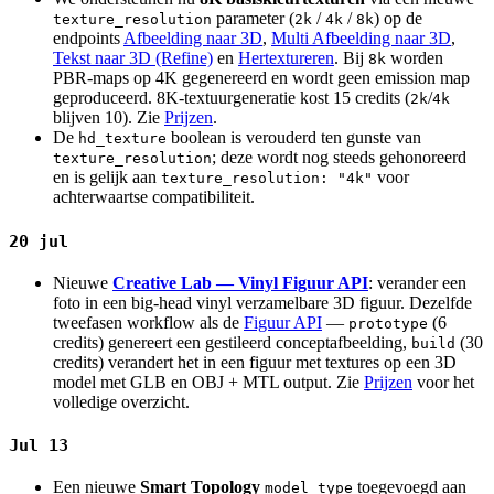
parameter (
/
/
) op de
texture_resolution
2k
4k
8k
endpoints
Afbeelding naar 3D
,
Multi Afbeelding naar 3D
,
Tekst naar 3D (Refine)
en
Hertextureren
. Bij
worden
8k
PBR-maps op 4K gegenereerd en wordt geen emission map
geproduceerd. 8K-textuurgeneratie kost 15 credits (
/
2k
4k
blijven 10). Zie
Prijzen
.
De
boolean is verouderd ten gunste van
hd_texture
; deze wordt nog steeds gehonoreerd
texture_resolution
en is gelijk aan
voor
texture_resolution: "4k"
achterwaartse compatibiliteit.
20 jul
Nieuwe
Creative Lab — Vinyl Figuur API
: verander een
foto in een big-head vinyl verzamelbare 3D figuur. Dezelfde
tweefasen workflow als de
Figuur API
—
(6
prototype
credits) genereert een gestileerd conceptafbeelding,
(30
build
credits) verandert het in een figuur met textures op een 3D
model met GLB en OBJ + MTL output. Zie
Prijzen
voor het
volledige overzicht.
Jul 13
Een nieuwe
Smart Topology
toegevoegd aan
model_type