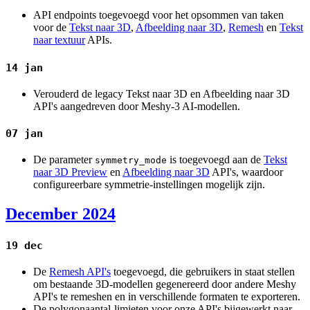
API endpoints toegevoegd voor het opsommen van taken
voor de
Tekst naar 3D
,
Afbeelding naar 3D
,
Remesh
en
Tekst
naar textuur
APIs.
14 jan
Verouderd de legacy Tekst naar 3D en Afbeelding naar 3D
API's aangedreven door Meshy-3 AI-modellen.
07 jan
De parameter
is toegevoegd aan de
Tekst
symmetry_mode
naar 3D Preview
en
Afbeelding naar 3D
API's, waardoor
configureerbare symmetrie-instellingen mogelijk zijn.
December 2024
19 dec
De
Remesh API's
toegevoegd, die gebruikers in staat stellen
om bestaande 3D-modellen gegenereerd door andere Meshy
API's te remeshen en in verschillende formaten te exporteren.
De polygonaantal-limieten voor onze API's bijgewerkt naar