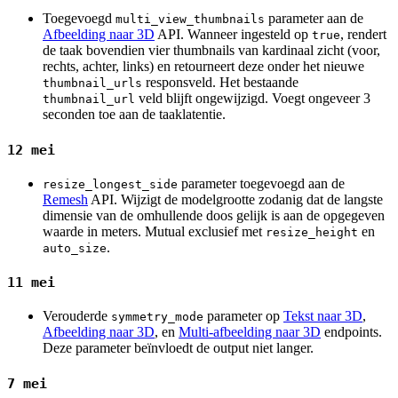
Toegevoegd
parameter aan de
multi_view_thumbnails
Afbeelding naar 3D
API. Wanneer ingesteld op
, rendert
true
de taak bovendien vier thumbnails van kardinaal zicht (voor,
rechts, achter, links) en retourneert deze onder het nieuwe
responsveld. Het bestaande
thumbnail_urls
veld blijft ongewijzigd. Voegt ongeveer 3
thumbnail_url
seconden toe aan de taaklatentie.
12 mei
parameter toegevoegd aan de
resize_longest_side
Remesh
API. Wijzigt de modelgrootte zodanig dat de langste
dimensie van de omhullende doos gelijk is aan de opgegeven
waarde in meters. Mutual exclusief met
en
resize_height
.
auto_size
11 mei
Verouderde
parameter op
Tekst naar 3D
,
symmetry_mode
Afbeelding naar 3D
, en
Multi-afbeelding naar 3D
endpoints.
Deze parameter beïnvloedt de output niet langer.
7 mei