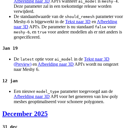
Afbeelding naar 3D
API's wanneer
is
.
ai_model
meshy-4
Deze parameter zal in een toekomstige release worden
verwijderd.
De standaardwaarde van de
parameter voor
should_remesh
Meshy-6 is bijgewerkt in de
Tekst naar 3D
en
Afbeelding
naar 3D
API's. De parameter is nu standaard
voor
false
, en
voor andere modellen als er niet anders is
meshy-6
true
gespecificeerd.
Jan 19
De
optie voor
in de
Tekst naar 3D
latest
ai_model
(Preview)
en
Afbeelding naar 3D
API's wordt nu omgezet
naar Meshy 6.
12 jan
Een nieuwe
parameter toegevoegd aan de
model_type
Afbeelding naar 3D
API voor het genereren van low-poly
meshes geoptimaliseerd voor schonere polygonen.
December 2025
31 dec