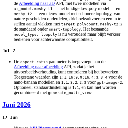
de
Afbeelding naar 3D
API, met twee modellen via
:
— het huidige low-poly model — en
ai_model
meshy-t1
— een nieuw model met schonere topology, van
meshy-t2
nature gescheiden onderdelen, driehoeksuitvoer en een in te
stellen aantal vlakken met
.
is
target_polycount
meshy-t2
de standaard onder
. Het bestaande
smart-topology
is nu verouderd maar blijft verkeer
model_type: lowpoly
bedienen voor achterwaartse compatibiliteit.
Jul 7
De
parameter is toegevoegd aan de
aspect_ratio
Afbeelding naar afbeelding
API, zodat je het
uitvoerbeeldverhouding kunt controleren bij het bewerken.
Toegestane waarden zijn
,
,
,
,
voor de
1:1
16:9
9:16
4:3
3:4
nano-banana modellen en
,
,
voor
.
1:1
3:2
2:3
gpt-image-2
Optioneel; standaardinstelling is
, en kan niet worden
1:1
gecombineerd met
.
generate_multi_view
Juni 2026
17 Jun