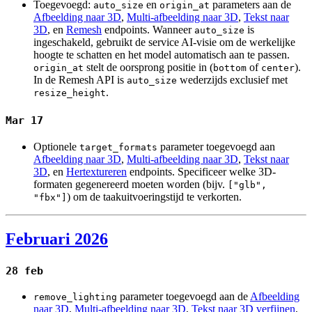
Toegevoegd:
en
parameters aan de
auto_size
origin_at
Afbeelding naar 3D
,
Multi-afbeelding naar 3D
,
Tekst naar
3D
, en
Remesh
endpoints. Wanneer
is
auto_size
ingeschakeld, gebruikt de service AI-visie om de werkelijke
hoogte te schatten en het model automatisch aan te passen.
stelt de oorsprong positie in (
of
).
origin_at
bottom
center
In de Remesh API is
wederzijds exclusief met
auto_size
.
resize_height
Mar 17
Optionele
parameter toegevoegd aan
target_formats
Afbeelding naar 3D
,
Multi-afbeelding naar 3D
,
Tekst naar
3D
, en
Hertextureren
endpoints. Specificeer welke 3D-
formaten gegenereerd moeten worden (bijv.
["glb",
) om de taakuitvoeringstijd te verkorten.
"fbx"]
Februari 2026
28 feb
parameter toegevoegd aan de
Afbeelding
remove_lighting
naar 3D
,
Multi-afbeelding naar 3D
,
Tekst naar 3D verfijnen
,