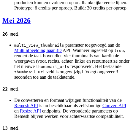
producten kunnen evolueren op onafhankelijke versie lijnen.
Prototype: 6 credits per oproep. Build: 30 credits per oproep.
Mei 2026
26 mei
parameter toegevoegd aan de
multi_view_thumbnails
Multi-afbeelding naar 3D
API. Wanneer ingesteld op
,
true
rendert de taak bovendien vier thumbnails van kardinale
weergaven (voor, rechts, achter, links) en retourneert ze onder
het nieuwe
responsveld. Het bestaande
thumbnail_urls
veld is ongewijzigd. Voegt ongeveer 3
thumbnail_url
seconden toe aan de taaklatentie.
22 mei
De converteren en formaat wijzigen functionaliteit van de
Remesh API
is nu beschikbaar als zelfstandige
Convert API
en
Resize API
endpoints. De verouderde parameters op
Remesh blijven werken voor achterwaartse compatibiliteit.
13 mei