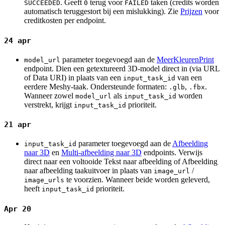
. Geeft
terug voor
taken (credits worden
SUCCEEDED
0
FAILED
automatisch teruggestort bij een mislukking). Zie
Prijzen
voor
creditkosten per endpoint.
24 apr
parameter toegevoegd aan de
MeerKleurenPrint
model_url
endpoint. Dien een getextureerd 3D-model direct in (via URL
of Data URI) in plaats van een
van een
input_task_id
eerdere Meshy-taak. Ondersteunde formaten:
,
.
.glb
.fbx
Wanneer zowel
als
worden
model_url
input_task_id
verstrekt, krijgt
prioriteit.
input_task_id
21 apr
parameter toegevoegd aan de
Afbeelding
input_task_id
naar 3D
en
Multi-afbeelding naar 3D
endpoints. Verwijs
direct naar een voltooide Tekst naar afbeelding of Afbeelding
naar afbeelding taakuitvoer in plaats van
/
image_url
te voorzien. Wanneer beide worden geleverd,
image_urls
heeft
prioriteit.
input_task_id
Apr 20