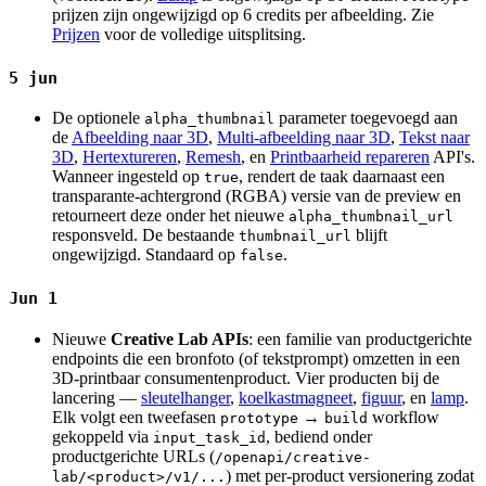
prijzen zijn ongewijzigd op 6 credits per afbeelding. Zie
Prijzen
voor de volledige uitsplitsing.
5 jun
De optionele
parameter toegevoegd aan
alpha_thumbnail
de
Afbeelding naar 3D
,
Multi-afbeelding naar 3D
,
Tekst naar
3D
,
Hertextureren
,
Remesh
, en
Printbaarheid repareren
API's.
Wanneer ingesteld op
, rendert de taak daarnaast een
true
transparante-achtergrond (RGBA) versie van de preview en
retourneert deze onder het nieuwe
alpha_thumbnail_url
responsveld. De bestaande
blijft
thumbnail_url
ongewijzigd. Standaard op
.
false
Jun 1
Nieuwe
Creative Lab APIs
: een familie van productgerichte
endpoints die een bronfoto (of tekstprompt) omzetten in een
3D-printbaar consumentenproduct. Vier producten bij de
lancering —
sleutelhanger
,
koelkastmagneet
,
figuur
, en
lamp
.
Elk volgt een tweefasen
→
workflow
prototype
build
gekoppeld via
, bediend onder
input_task_id
productgerichte URLs (
/openapi/creative-
) met per-product versionering zodat
lab/<product>/v1/...