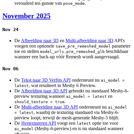
verouderd ten gunste van
.
pose_mode
November 2025
Nov 24
De
Afbeelding naar 3D
en
Multi-afbeelding naar 3D
API's
voegen een optionele
parameter
save_pre_remeshed_model
toe en stellen
beschikbaar
model_urls.pre_remeshed_glb
wanneer een back-up vóór Remesh wordt aangevraagd.
Nov 06
De
Tekst naar 3D Verfijn API
ondersteunt nu
ai_model =
, wat resulteert in Meshy 6 Preview.
latest
De
Afbeelding naar 3D API
gebruikt nu standaard Meshy-6-
preview texturing wanneer
en
ai_model = latest
.
should_texture = true
De
Multi-afbeelding naar 3D API
ondersteunt nu
ai_model
, waarbij de texturing standaard via Meshy-6-
= latest
preview loopt, terwijl de mesh-generatie Meshy-5 blijft.
De
Hertextureren API
voegt een
optie toe voor
latest
(Meshy-6-preview) en is nu standaard wanneer
ai_model
afwezig.