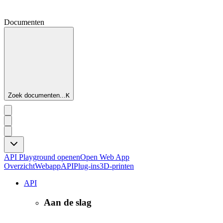
Documenten
Zoek documenten...
K
API Playground openen
Open Web App
Overzicht
Webapp
API
Plug-ins
3D-printen
API
Aan de slag