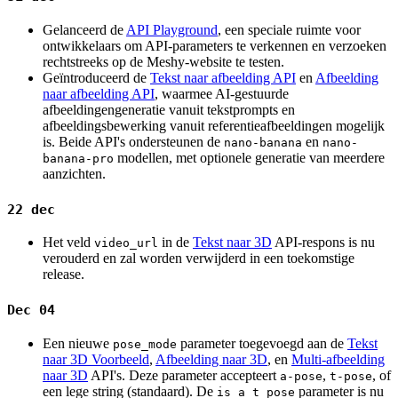
Gelanceerd de
API Playground
, een speciale ruimte voor
ontwikkelaars om API-parameters te verkennen en verzoeken
rechtstreeks op de Meshy-website te testen.
Geïntroduceerd de
Tekst naar afbeelding API
en
Afbeelding
naar afbeelding API
, waarmee AI-gestuurde
afbeeldingengeneratie vanuit tekstprompts en
afbeeldingsbewerking vanuit referentieafbeeldingen mogelijk
is. Beide API's ondersteunen de
en
nano-banana
nano-
modellen, met optionele generatie van meerdere
banana-pro
aanzichten.
22 dec
Het veld
in de
Tekst naar 3D
API-respons is nu
video_url
verouderd en zal worden verwijderd in een toekomstige
release.
Dec 04
Een nieuwe
parameter toegevoegd aan de
Tekst
pose_mode
naar 3D Voorbeeld
,
Afbeelding naar 3D
, en
Multi-afbeelding
naar 3D
API's. Deze parameter accepteert
,
, of
a-pose
t-pose
een lege string (standaard). De
parameter is nu
is_a_t_pose