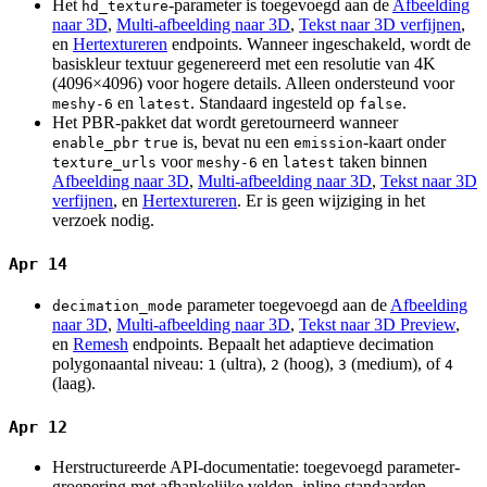
Het
-parameter is toegevoegd aan de
Afbeelding
hd_texture
naar 3D
,
Multi-afbeelding naar 3D
,
Tekst naar 3D verfijnen
,
en
Hertextureren
endpoints. Wanneer ingeschakeld, wordt de
basiskleur textuur gegenereerd met een resolutie van 4K
(4096×4096) voor hogere details. Alleen ondersteund voor
en
. Standaard ingesteld op
.
meshy-6
latest
false
Het PBR-pakket dat wordt geretourneerd wanneer
is, bevat nu een
-kaart onder
enable_pbr
true
emission
voor
en
taken binnen
texture_urls
meshy-6
latest
Afbeelding naar 3D
,
Multi-afbeelding naar 3D
,
Tekst naar 3D
verfijnen
, en
Hertextureren
. Er is geen wijziging in het
verzoek nodig.
Apr 14
parameter toegevoegd aan de
Afbeelding
decimation_mode
naar 3D
,
Multi-afbeelding naar 3D
,
Tekst naar 3D Preview
,
en
Remesh
endpoints. Bepaalt het adaptieve decimation
polygonaantal niveau:
(ultra),
(hoog),
(medium), of
1
2
3
4
(laag).
Apr 12
Herstructureerde API-documentatie: toegevoegd parameter-
groepering met afhankelijke velden, inline standaarden,