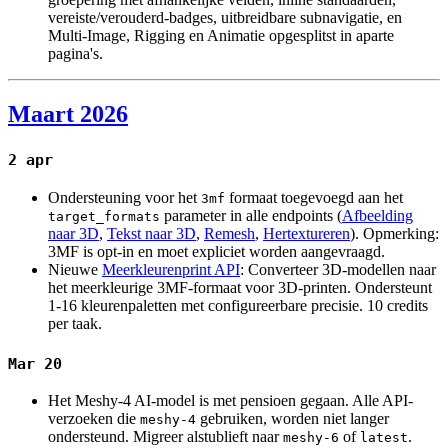
vereiste/verouderd-badges, uitbreidbare subnavigatie, en
Multi-Image, Rigging en Animatie opgesplitst in aparte
pagina's.
Maart 2026
2 apr
Ondersteuning voor het
formaat toegevoegd aan het
3mf
parameter in alle endpoints (
Afbeelding
target_formats
naar 3D
,
Tekst naar 3D
,
Remesh
,
Hertextureren
). Opmerking:
3MF is opt-in en moet expliciet worden aangevraagd.
Nieuwe
Meerkleurenprint API
: Converteer 3D-modellen naar
het meerkleurige 3MF-formaat voor 3D-printen. Ondersteunt
1-16 kleurenpaletten met configureerbare precisie. 10 credits
per taak.
Mar 20
Het Meshy-4 AI-model is met pensioen gegaan. Alle API-
verzoeken die
gebruiken, worden niet langer
meshy-4
ondersteund. Migreer alstublieft naar
of
.
meshy-6
latest