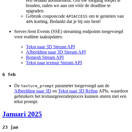
een betaald abonnement. Om uw toegang soepel te
houden, raden we aan om vóór de deadline te
upgraden.
Gebruik couponcode
om te genieten van
APIACCESS
korting. Bedankt dat je bij ons bent!
40%
Server-Sent Events (SSE) streaming endpoints toegevoegd
voor realtime taakupdates:
Tekst naar 3D Stream API
Afbeelding naar 3D Stream API
Remesh Stream API
Tekst naar textuur Stream API
6 feb
De
parameter toegevoegd aan de
texture_prompt
Afbeelding naar 3D
en
Tekst naar 3D Refine
APIs, waardoor
gebruikers het textuurgeneratieproces kunnen sturen met een
tekst prompt.
Januari 2025
23 jan