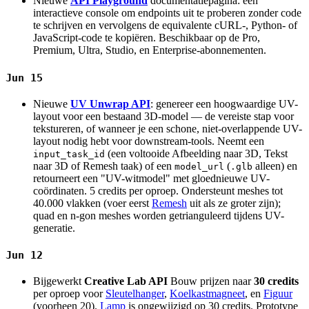
Nieuwe
API Playground
documentatiepagina: een
interactieve console om endpoints uit te proberen zonder code
te schrijven en vervolgens de equivalente cURL-, Python- of
JavaScript-code te kopiëren. Beschikbaar op de Pro,
Premium, Ultra, Studio, en Enterprise-abonnementen.
Jun 15
Nieuwe
UV Unwrap API
: genereer een hoogwaardige UV-
layout voor een bestaand 3D-model — de vereiste stap voor
tekstureren, of wanneer je een schone, niet-overlappende UV-
layout nodig hebt voor downstream-tools. Neemt een
(een voltooide Afbeelding naar 3D, Tekst
input_task_id
naar 3D of Remesh taak) of een
(
alleen) en
model_url
.glb
retourneert een "UV-witmodel" met gloednieuwe UV-
coördinaten. 5 credits per oproep. Ondersteunt meshes tot
40.000 vlakken (voer eerst
Remesh
uit als ze groter zijn);
quad en n-gon meshes worden getrianguleerd tijdens UV-
generatie.
Jun 12
Bijgewerkt
Creative Lab API
Bouw prijzen naar
30 credits
per oproep voor
Sleutelhanger
,
Koelkastmagneet
, en
Figuur
(voorheen 20).
Lamp
is ongewijzigd op 30 credits. Prototype