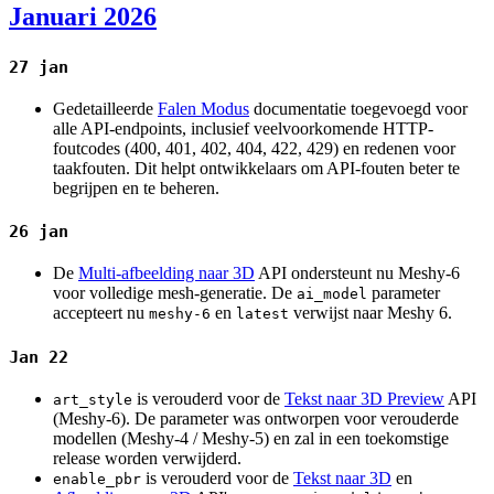
Januari 2026
27 jan
Gedetailleerde
Falen Modus
documentatie toegevoegd voor
alle API-endpoints, inclusief veelvoorkomende HTTP-
foutcodes (400, 401, 402, 404, 422, 429) en redenen voor
taakfouten. Dit helpt ontwikkelaars om API-fouten beter te
begrijpen en te beheren.
26 jan
De
Multi-afbeelding naar 3D
API ondersteunt nu Meshy-6
voor volledige mesh-generatie. De
parameter
ai_model
accepteert nu
en
verwijst naar Meshy 6.
meshy-6
latest
Jan 22
is verouderd voor de
Tekst naar 3D Preview
API
art_style
(Meshy-6). De parameter was ontworpen voor verouderde
modellen (Meshy-4 / Meshy-5) en zal in een toekomstige
release worden verwijderd.
is verouderd voor de
Tekst naar 3D
en
enable_pbr